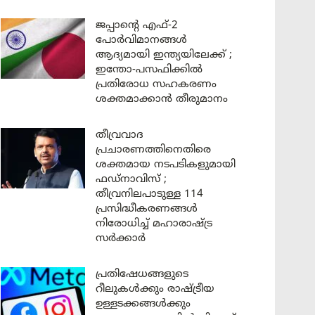
ജപ്പാന്റെ എഫ്-2
പോർവിമാനങ്ങൾ
ആദ്യമായി ഇന്ത്യയിലേക്ക് ;
ഇന്തോ-പസഫിക്കിൽ
പ്രതിരോധ സഹകരണം
ശക്തമാക്കാൻ തീരുമാനം
തീവ്രവാദ
പ്രചാരണത്തിനെതിരെ
ശക്തമായ നടപടികളുമായി
ഫഡ്നാവിസ് ;
തീവ്രനിലപാടുള്ള 114
പ്രസിദ്ധീകരണങ്ങൾ
നിരോധിച്ച് മഹാരാഷ്ട്ര
സർക്കാർ
പ്രതിഷേധങ്ങളുടെ
റീലുകൾക്കും രാഷ്ട്രീയ
ഉള്ളടക്കങ്ങൾക്കും