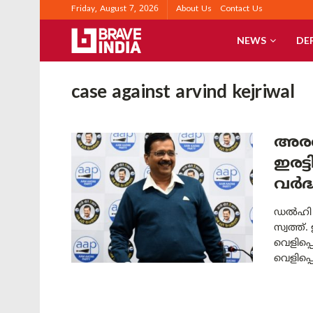
Friday, August 7, 2026
About Us
Contact Us
NEWS
DE
case against arvind kejriwal
അരവി
ഇരട
വര്‍
ഡൽഹി മു
സ്വത്ത്
വെളിപ്പ
വെളിപ്പെ