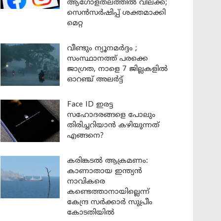
ആഗോളതലത്തിൽ വിലക്ക്;
സെൻസർഷിപ്പ് ശക്തമാക്കി
മെറ്റ
വീണ്ടും ന്യൂനമർദ്ദം ;
സംസ്ഥാനത്ത് പരക്കെ
ജാഗ്രത, നാളെ 7 ജില്ലകളിൽ
ഓറഞ്ച് അലർട്ട്
Face ID ഇരട്ട
സഹോദരങ്ങളെ പോലും
തിരിച്ചറിയാൻ കഴിയുന്നത്
എങ്ങനെ?
കരിങ്കടൽ ആക്രമണം:
കാണാതായ ഇന്ത്യൻ
നാവികരെ
കണ്ടെത്താനായില്ലെന്ന്
കേന്ദ്ര സർക്കാർ സുപ്രീം
കോടതിയിൽ