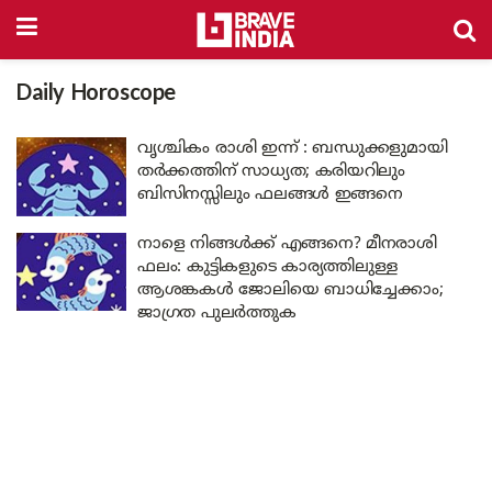
Daily Horoscope
വൃശ്ചികം രാശി ഇന്ന് : ബന്ധുക്കളുമായി
തർക്കത്തിന് സാധ്യത; കരിയറിലും
ബിസിനസ്സിലും ഫലങ്ങൾ ഇങ്ങനെ
നാളെ നിങ്ങൾക്ക് എങ്ങനെ? മീനരാശി
ഫലം: കുട്ടികളുടെ കാര്യത്തിലുള്ള
ആശങ്കകൾ ജോലിയെ ബാധിച്ചേക്കാം;
ജാഗ്രത പുലർത്തുക