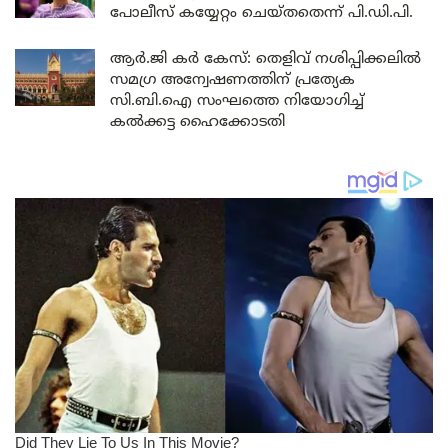
പോലീസ് കയ്യേറ്റം ചെയ്തതെന്ന് പി.ഡി.പി.
ആർ.ജി കർ കേസ്: തെളിവ് നശിപ്പിക്കലിൽ
സമഗ്ര അന്വേഷണത്തിന് പ്രത്യേക
സി.ബി.ഐ സംഘത്തെ നിയോഗിച്ച്
കൽക്കട്ട ഹൈക്കോടതി