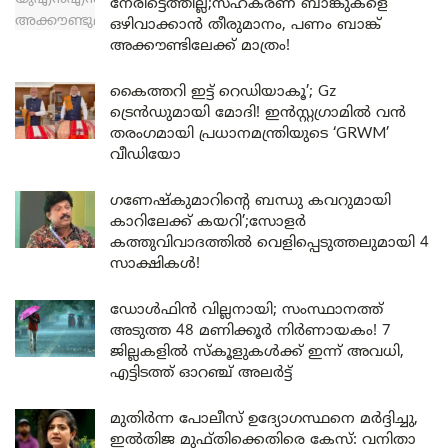
നേരിട്ടെത്തില്ല;സഹകരണ ബാങ്കുകളെ
ഒഴിവാക്കാൻ തീരുമാനം, പണം ബാങ്ക്
അക്കൗണ്ടിലേക്ക് മാത്രം!
കൈത്തറി ഇട്ട് റെഡിയാകൂ’; Gz
ട്രെൻഡുമായി മോദി! ഇൻസ്റ്റഗ്രാമിൽ വൻ
തരംഗമായി പ്രധാനമന്ത്രിയുടെ ‘GRWM’
വീഡിയോ
ഗണേഷ്കുമാറിന്റെ ബന്ധു കവറുമായി
കാറിലേക്ക് കയറി’;സോളർ
കത്തുവിവാദത്തിൽ വെളിപ്പെടുത്തലുമായി 4
സാക്ഷികൾ!
ഡോൾഫിൻ വില്ലനായി; സംസ്ഥാനത്ത്
അടുത്ത 48 മണിക്കൂർ നിർണായകം! 7
ജില്ലകളിൽ സ്കൂളുകൾക്ക് ഇന്ന് അവധി,
എട്ടിടത്ത് ഓറഞ്ച് അലർട്ട്
മുതിർന്ന പോലീസ് ഉദ്യോഗസ്ഥനെ മർദ്ദിച്ചു,
ഇൽതിജ മുഫ്തിക്കെതിരെ കേസ്: വനിതാ