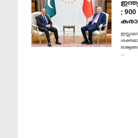
ഇന്ത
; 90
കരാർ
ഇസ്ലാമാബ
ശക്തമായ
രാജ്യങ്
...