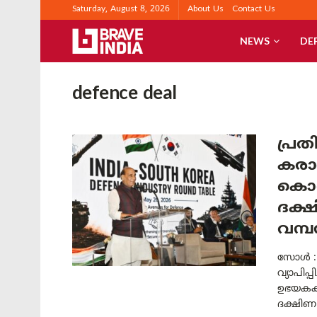
Saturday, August 8, 2026
About Us
Contact Us
NEWS
DE
defence deal
പ്ര
കരാറ
കൊറി
ദക്
വമ്
സോൾ :
വ്യാപിപ
ഉഭയകക്ഷ
ദക്ഷിണ 