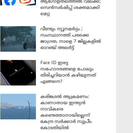
ആഗോളതലത്തിൽ വിലക്ക്;
സെൻസർഷിപ്പ് ശക്തമാക്കി
മെറ്റ
വീണ്ടും ന്യൂനമർദ്ദം ;
സംസ്ഥാനത്ത് പരക്കെ
ജാഗ്രത, നാളെ 7 ജില്ലകളിൽ
ഓറഞ്ച് അലർട്ട്
Face ID ഇരട്ട
സഹോദരങ്ങളെ പോലും
തിരിച്ചറിയാൻ കഴിയുന്നത്
എങ്ങനെ?
കരിങ്കടൽ ആക്രമണം:
കാണാതായ ഇന്ത്യൻ
നാവികരെ
കണ്ടെത്താനായില്ലെന്ന്
കേന്ദ്ര സർക്കാർ സുപ്രീം
കോടതിയിൽ