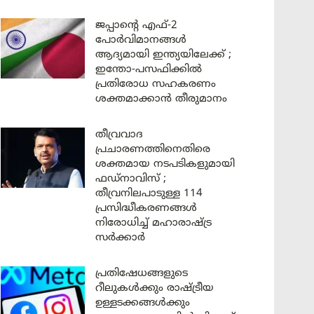
ജപ്പാന്റെ എഫ്-2
പോർവിമാനങ്ങൾ
ആദ്യമായി ഇന്ത്യയിലേക്ക് ;
ഇന്തോ-പസഫിക്കിൽ
പ്രതിരോധ സഹകരണം
ശക്തമാക്കാൻ തീരുമാനം
തീവ്രവാദ
പ്രചാരണത്തിനെതിരെ
ശക്തമായ നടപടികളുമായി
ഫഡ്നാവിസ് ;
തീവ്രനിലപാടുള്ള 114
പ്രസിദ്ധീകരണങ്ങൾ
നിരോധിച്ച് മഹാരാഷ്ട്ര
സർക്കാർ
പ്രതിഷേധങ്ങളുടെ
റീലുകൾക്കും രാഷ്ട്രീയ
ഉള്ളടക്കങ്ങൾക്കും