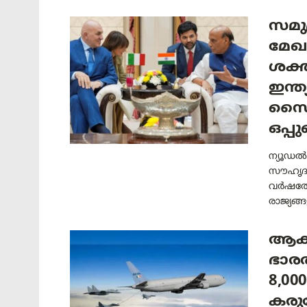
സമു
മേഖ
ശക്ത
ഇന്ത
സൈ
ഒപ്പു
ന്യൂഡൽഹ
സൗഹൃദം 
വർഷത്
രാജ്യങ്ങള
ആകാ
ഭാരത
8,0
കരുത