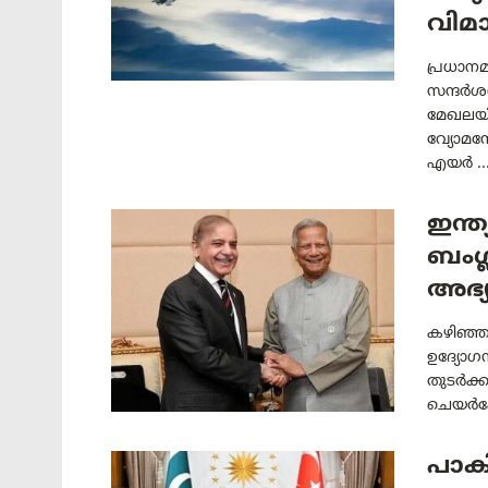
വിമ
പ്രധാനമ
സന്ദർശ
മേഖലയിൽ
വ്യോമസേ
എയർ ..
ഇന്ത
ബംഗ്
അഭ്
കഴിഞ്ഞ
ഉദ്യോഗസ
തുടർക്
ചെയർപേ
പാകി