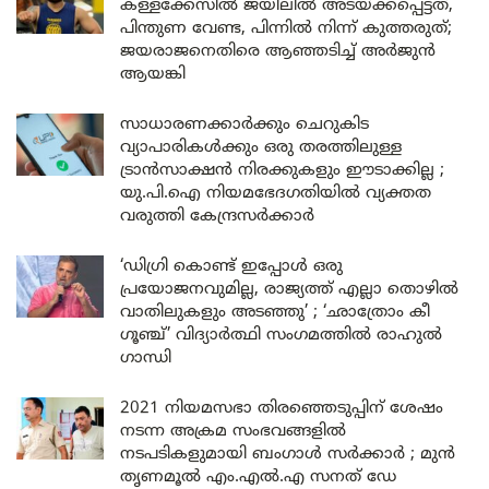
കള്ളക്കേസിൽ ജയിലിൽ അടയ്ക്കപ്പെട്ടത്,
പിന്തുണ വേണ്ട, പിന്നിൽ നിന്ന് കുത്തരുത്;
ജയരാജനെതിരെ ആഞ്ഞടിച്ച് അർജുൻ
ആയങ്കി
സാധാരണക്കാർക്കും ചെറുകിട
വ്യാപാരികൾക്കും ഒരു തരത്തിലുള്ള
ട്രാൻസാക്ഷൻ നിരക്കുകളും ഈടാക്കില്ല ;
യു.പി.ഐ നിയമഭേദഗതിയിൽ വ്യക്തത
വരുത്തി കേന്ദ്രസർക്കാർ
‘ഡിഗ്രി കൊണ്ട് ഇപ്പോൾ ഒരു
പ്രയോജനവുമില്ല, രാജ്യത്ത് എല്ലാ തൊഴിൽ
വാതിലുകളും അടഞ്ഞു’ ; ‘ഛാത്രോം കീ
ഗൂഞ്ച്’ വിദ്യാർത്ഥി സംഗമത്തിൽ രാഹുൽ
ഗാന്ധി
2021 നിയമസഭാ തിരഞ്ഞെടുപ്പിന് ശേഷം
നടന്ന അക്രമ സംഭവങ്ങളിൽ
നടപടികളുമായി ബംഗാൾ സർക്കാർ ; മുൻ
തൃണമൂൽ എം.എൽ.എ സനത് ഡേ