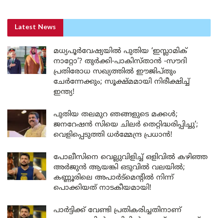
Latest News
മധ്യപൂർവേഷ്യയിൽ പുതിയ ‘ഇസ്ലാമിക്
നാറ്റോ’? തുർക്കി-പാകിസ്താൻ -സൗദി
പ്രതിരോധ സഖ്യത്തിൽ ഈജിപ്തും
ചേർന്നേക്കും; സൂക്ഷ്മമായി നിരീക്ഷിച്ച്
ഇന്ത്യ!
പുതിയ തലമുറ ഞങ്ങളുടെ മക്കൾ;
ജനറേഷൻ സിയെ ചിലർ തെറ്റിദ്ധരിപ്പിച്ചു’;
വെളിപ്പെടുത്തി ധർമ്മേന്ദ്ര പ്രധാൻ!
പോലീസിനെ വെല്ലുവിളിച്ച് ഒളിവിൽ കഴിഞ്ഞ
അർജുൻ ആയങ്കി ഒടുവിൽ വലയിൽ;
കണ്ണൂരിലെ അപാർട്മെന്റിൽ നിന്ന്
പൊക്കിയത് നാടകീയമായി!
പാർട്ടിക്ക് വേണ്ടി പ്രതികരിച്ചതിനാണ്