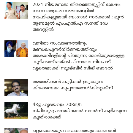
2021 നിയമസഭാ തിരഞ്ഞെടുപ്പിന് ശേഷം
നടന്ന അക്രമ സംഭവങ്ങളിൽ
നടപടികളുമായി ബംഗാൾ സർക്കാർ ; മുൻ
തൃണമൂൽ എം.എൽ.എ സനത് ഡേ
അറസ്റ്റിൽ
വനിതാ സംവരണത്തിനും
മണ്ഡലപുനർനിർണയത്തിനും
അകാലിദളിന്റെ പിന്തുണ; മോദിയുമായുള്ള
കൂടിക്കാഴ്ചയ്ക്ക് പിന്നാലെ നിലപാട്
വ്യക്തമാക്കി സുഖ്ബീർ സിങ് ബാദൽ
അമേരിക്കൻ കുട്ടികൾ ഉടുക്കുന്ന
കിഴക്കമ്പലം കുപ്പായങ്ങൾ!കിറ്റെക്സ്
4Kg ഹൃദയവും 70Km/h
സ്പീഡും;പ്രണയിക്കാൻ ഡാൻസ് കളിക്കുന്ന
കുതിരശക്തി
ഒറ്റുകാരെയും വഞ്ചകരെയും കാണാൻ