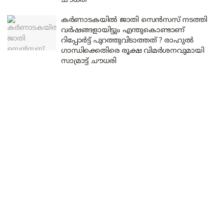
ചൗധരി
കർണാടകയിൽ ജാതി സെൻസസ് നടത്തി
വർഷങ്ങളായിട്ടും എന്തുകൊണ്ടാണ്
റിപ്പോർട്ട് പുറത്തുവിടാത്തത് ? രാഹുൽ
ഗാന്ധിക്കെതിരെ രൂക്ഷ വിമർശനവുമായി
സാമ്രാട്ട് ചൗധരി