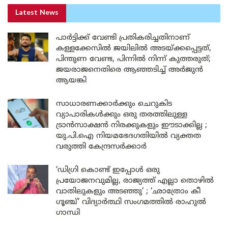
Latest News
പാർട്ടിക്ക് വേണ്ടി പ്രതികരിച്ചതിനാണ്
കള്ളക്കേസിൽ ജയിലിൽ അടയ്ക്കപ്പെട്ടത്,
പിന്തുണ വേണ്ട, പിന്നിൽ നിന്ന് കുത്തരുത്;
ജയരാജനെതിരെ ആഞ്ഞടിച്ച് അർജുൻ
ആയങ്കി
സാധാരണക്കാർക്കും ചെറുകിട
വ്യാപാരികൾക്കും ഒരു തരത്തിലുള്ള
ട്രാൻസാക്ഷൻ നിരക്കുകളും ഈടാക്കില്ല ;
യു.പി.ഐ നിയമഭേദഗതിയിൽ വ്യക്തത
വരുത്തി കേന്ദ്രസർക്കാർ
‘ഡിഗ്രി കൊണ്ട് ഇപ്പോൾ ഒരു
പ്രയോജനവുമില്ല, രാജ്യത്ത് എല്ലാ തൊഴിൽ
വാതിലുകളും അടഞ്ഞു’ ; ‘ഛാത്രോം കീ
ഗൂഞ്ച്’ വിദ്യാർത്ഥി സംഗമത്തിൽ രാഹുൽ
ഗാന്ധി