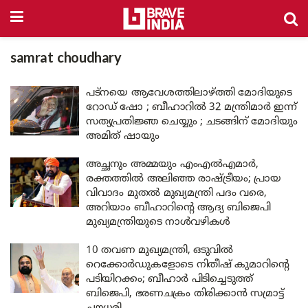
samrat choudhary
പട്‌നയെ ആവേശത്തിലാഴ്ത്തി മോദിയുടെ
റോഡ് ഷോ ; ബീഹാറിൽ 32 മന്ത്രിമാർ ഇന്ന്
സത്യപ്രതിജ്ഞ ചെയ്യും ; ചടങ്ങിന് മോദിയും
അമിത് ഷായും
അച്ഛനും അമ്മയും എംഎൽഎമാർ,
രക്തത്തിൽ അലിഞ്ഞ രാഷ്ട്രീയം; പ്രായ
വിവാദം മുതൽ മുഖ്യമന്ത്രി പദം വരെ,
അറിയാം ബീഹാറിന്റെ ആദ്യ ബിജെപി
മുഖ്യമന്ത്രിയുടെ നാൾവഴികൾ
10 തവണ മുഖ്യമന്ത്രി, ഒടുവിൽ
റെക്കോർഡുകളോടെ നിതീഷ് കുമാറിന്റെ
പടിയിറക്കം; ബീഹാർ പിടിച്ചെടുത്ത്
ബിജെപി, ഭരണചക്രം തിരിക്കാൻ സമ്രാട്ട്