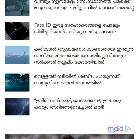
വീണ്ടും ന്യൂനമർദ്ദം ; സംസ്ഥാനത്ത് പരക്കെ
ജാഗ്രത, നാളെ 7 ജില്ലകളിൽ ഓറഞ്ച് അലർട്ട്
Face ID ഇരട്ട സഹോദരങ്ങളെ പോലും
തിരിച്ചറിയാൻ കഴിയുന്നത് എങ്ങനെ?
കരിങ്കടൽ ആക്രമണം: കാണാതായ ഇന്ത്യൻ
നാവികരെ കണ്ടെത്താനായില്ലെന്ന് കേന്ദ്ര
സർക്കാർ സുപ്രീം കോടതിയിൽ
വെള്ളത്തിനടിയിൽ ശബ്ദം പായുന്നത്
വായുവിനേക്കാൾ വേഗത്തിൽ!
“ഇടിമിന്നൽ കേട്ട് പേടിക്കേണ്ട, ഈ ഒരു
കാര്യം അറിഞ്ഞുവെച്ചാൽ മതി!