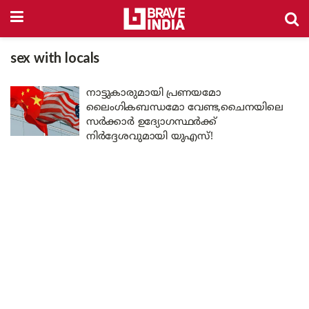
sex with locals
നാട്ടുകാരുമായി പ്രണയമോ
ലൈംഗികബന്ധമോ വേണ്ട,ചൈനയിലെ
സർക്കാർ ഉദ്യോഗസ്ഥർക്ക്
നിർദ്ദേശവുമായി യുഎസ്!