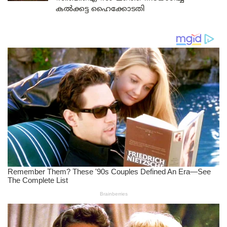
കൽക്കട്ട ഹൈക്കോടതി