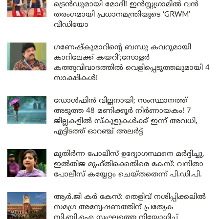
ട്രെൻഡുമായി മോദി! ഇൻസ്റ്റഗ്രാമിൽ വൻ
തരംഗമായി പ്രധാനമന്ത്രിയുടെ ‘GRWM’
വീഡിയോ
ഗണേഷ്കുമാറിന്റെ ബന്ധു കവറുമായി
കാറിലേക്ക് കയറി’;സോളർ
കത്തുവിവാദത്തിൽ വെളിപ്പെടുത്തലുമായി 4
സാക്ഷികൾ!
ഡോൾഫിൻ വില്ലനായി; സംസ്ഥാനത്ത്
അടുത്ത 48 മണിക്കൂർ നിർണായകം! 7
ജില്ലകളിൽ സ്കൂളുകൾക്ക് ഇന്ന് അവധി,
എട്ടിടത്ത് ഓറഞ്ച് അലർട്ട്
മുതിർന്ന പോലീസ് ഉദ്യോഗസ്ഥനെ മർദ്ദിച്ചു,
ഇൽതിജ മുഫ്തിക്കെതിരെ കേസ്: വനിതാ
പോലീസ് കയ്യേറ്റം ചെയ്തതെന്ന് പി.ഡി.പി.
ആർ.ജി കർ കേസ്: തെളിവ് നശിപ്പിക്കലിൽ
സമഗ്ര അന്വേഷണത്തിന് പ്രത്യേക
സി.ബി.ഐ സംഘത്തെ നിയോഗിച്ച്