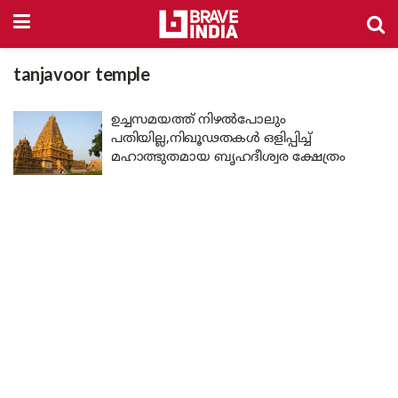
tanjavoor temple
ഉച്ചസമയത്ത് നിഴൽപോലും
പതിയില്ല,നിഖൂഢതകൾ ഒളിപ്പിച്ച്
മഹാത്ഭുതമായ ബൃഹദീശ്വര ക്ഷേത്രം