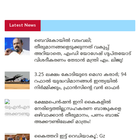
Latest News
ബെവ്കോയിൽ വടംവലി;
തീരുമാനങ്ങളെടുക്കുന്നത് വകുപ്പ്
അറിയാതെ, എംഡി യോഗേഷ് ഗുപ്തയോട്
വിശദീകരണം തേടാൻ മന്ത്രി എം. ലിജു!
3.25 ലക്ഷം കോടിയുടെ മെഗാ കരാർ; 94
റഫാൽ യുദ്ധവിമാനങ്ങൾ ഇന്ത്യയിൽ
നിർമ്മിക്കും, ഫ്രാൻസിന്റെ വൻ ഓഫർ
ക്ഷേമപെൻഷൻ ഇനി കൈകളിൽ
നേരിട്ടെത്തില്ല;സഹകരണ ബാങ്കുകളെ
ഒഴിവാക്കാൻ തീരുമാനം, പണം ബാങ്ക്
അക്കൗണ്ടിലേക്ക് മാത്രം!
കൈത്തറി ഇട്ട് റെഡിയാകൂ’; Gz