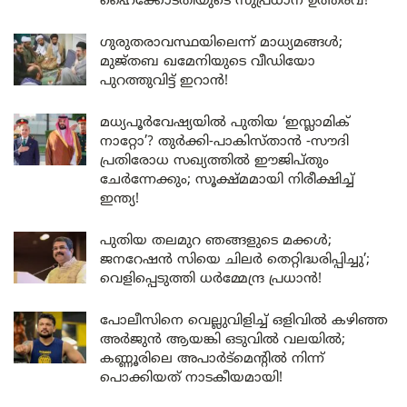
ഹൈക്കോടതിയുടെ സുപ്രധാന ഉത്തരവ്!
ഗുരുതരാവസ്ഥയിലെന്ന് മാധ്യമങ്ങൾ;
മുജ്തബ ഖമേനിയുടെ വീഡിയോ
പുറത്തുവിട്ട് ഇറാൻ!
മധ്യപൂർവേഷ്യയിൽ പുതിയ ‘ഇസ്ലാമിക്
നാറ്റോ’? തുർക്കി-പാകിസ്താൻ -സൗദി
പ്രതിരോധ സഖ്യത്തിൽ ഈജിപ്തും
ചേർന്നേക്കും; സൂക്ഷ്മമായി നിരീക്ഷിച്ച്
ഇന്ത്യ!
പുതിയ തലമുറ ഞങ്ങളുടെ മക്കൾ;
ജനറേഷൻ സിയെ ചിലർ തെറ്റിദ്ധരിപ്പിച്ചു’;
വെളിപ്പെടുത്തി ധർമ്മേന്ദ്ര പ്രധാൻ!
പോലീസിനെ വെല്ലുവിളിച്ച് ഒളിവിൽ കഴിഞ്ഞ
അർജുൻ ആയങ്കി ഒടുവിൽ വലയിൽ;
കണ്ണൂരിലെ അപാർട്മെന്റിൽ നിന്ന്
പൊക്കിയത് നാടകീയമായി!