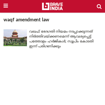
waqf amendment law
വഖഫ് ഭേദഗതി നിയമം നടപ്പാക്കുന്നത്
നിർത്തിവയ്ക്കണമെന്ന് ആവശ്യപ്പെട്ട്
പത്തോളം ഹർജികൾ; സുപ്രിം കോടതി
ഇന്ന് പരിഗണിക്കും