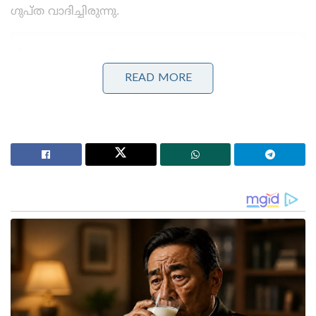
ഗുപ്ത വാദിച്ചിരുന്നു.
Stories you may like
READ MORE
പാർലമെന്റിന്റെ മൺസൂൺ സമ്മേളനം അവസാന
ദിനങ്ങളിലേക്ക് ; നിർണായക ബില്ലുകൾ പാസാക്കാൻ
സാധ്യത
‘എന്നെ കൊല്ലാനാണ് ശ്രമിക്കുന്നത്, കള്ളി എന്നു
വിളിച്ചു, തലയോട്ടി തകർക്കാൻ നോക്കി’ ;
വാഹനത്തിന് നേരെ കല്ലേറുണ്ടായതിനെ രൂക്ഷമായി
വിമർശിച്ച് മമത ബാനർജി
എന്നാൽ, ഗുപ്ത കേസിൽ ശിക്ഷിക്കപ്പെട്ടതിന്
ശേഷമുല്ല കാലത്ത് ,2017-ൽ തയ്യാറാക്കപ്പെട്ടതാണ്
സർട്ടിഫിക്കറ്റുകൾ എന്ന് ബെഞ്ച് ചൂണ്ടിക്കാട്ടി.
ഇതേത്തുടർന്നാണ് കോടതി ഹർജി തള്ളിയത്.
Tags: