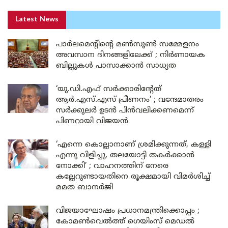
Latest News
പാർലമെന്റിന്റെ മൺസൂൺ സമ്മേളനം
അവസാന ദിനങ്ങളിലേക്ക് ; നിർണായക
ബില്ലുകൾ പാസാക്കാൻ സാധ്യത
‘യു.ഡി.എഫ് സർക്കാരിന്റേത്
ആർ.എസ്.എസ് പ്രീണനം’ ; വന്ദേമാതരം
സർക്കുലർ ഉടൻ പിൻവലിക്കണമെന്ന്
പിണറായി വിജയൻ
‘എന്നെ കൊല്ലാനാണ് ശ്രമിക്കുന്നത്, കള്ളി
എന്നു വിളിച്ചു, തലയോട്ടി തകർക്കാൻ
നോക്കി’ ; വാഹനത്തിന് നേരെ
കല്ലേറുണ്ടായതിനെ രൂക്ഷമായി വിമർശിച്ച്
മമത ബാനർജി
വിജയാഘോഷം പ്രധാനമന്ത്രിക്കൊപ്പം ;
കോമൺവെൽത്ത് ഗെയിംസ് മെഡൽ