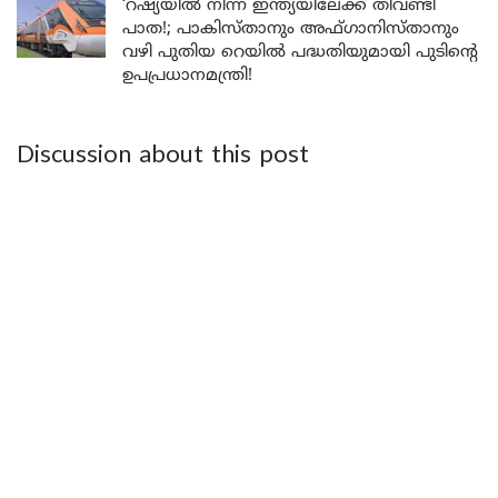
‘റഷ്യയിൽ നിന്ന് ഇന്ത്യയിലേക്ക് തീവണ്ടി
പാത!; പാകിസ്താനും അഫ്ഗാനിസ്താനും
വഴി പുതിയ റെയിൽ പദ്ധതിയുമായി പുടിന്റെ
ഉപപ്രധാനമന്ത്രി!
Discussion about this post