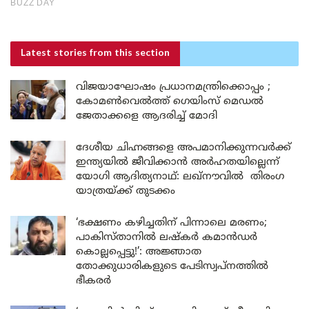
Latest stories
from this section
വിജയാഘോഷം പ്രധാനമന്ത്രിക്കൊപ്പം ;
കോമൺവെൽത്ത് ഗെയിംസ് മെഡൽ
ജേതാക്കളെ ആദരിച്ച് മോദി
ദേശീയ ചിഹ്നങ്ങളെ അപമാനിക്കുന്നവർക്ക്
ഇന്ത്യയിൽ ജീവിക്കാൻ അർഹതയില്ലെന്ന്
യോഗി ആദിത്യനാഥ്: ലഖ്‌നൗവിൽ തിരംഗ
യാത്രയ്ക്ക് തുടക്കം
‘ഭക്ഷണം കഴിച്ചതിന് പിന്നാലെ മരണം;
പാകിസ്താനിൽ ലഷ്കർ കമാൻഡർ
കൊല്ലപ്പെട്ടു!’: അജ്ഞാത
തോക്കുധാരികളുടെ പേടിസ്വപ്നത്തിൽ
ഭീകരർ