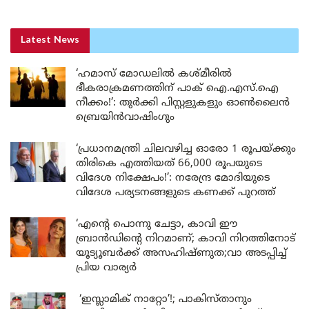
Latest News
‘ഹമാസ് മോഡലിൽ കശ്മീരിൽ
ഭീകരാക്രമണത്തിന് പാക് ഐ.എസ്.ഐ
നീക്കം!’: തുർക്കി പിസ്റ്റളുകളും ഓൺലൈൻ
ബ്രെയിൻവാഷിംഗും
‘പ്രധാനമന്ത്രി ചിലവഴിച്ച ഓരോ 1 രൂപയ്ക്കും
തിരികെ എത്തിയത് 66,000 രൂപയുടെ
വിദേശ നിക്ഷേപം!’: നരേന്ദ്ര മോദിയുടെ
വിദേശ പര്യടനങ്ങളുടെ കണക്ക് പുറത്ത്
‘എന്റെ പൊന്നു ചേട്ടാ, കാവി ഈ
ബ്രാൻഡിന്റെ നിറമാണ്; കാവി നിറത്തിനോട്
യൂട്യൂബർക്ക് അസഹിഷ്ണുത;വാ അടപ്പിച്ച്
പ്രിയ വാര്യർ
‘ഇസ്ലാമിക് നാറ്റോ’!; പാകിസ്താനും