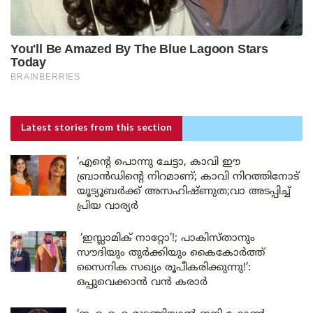
Latest stories
from this section
‘എന്റെ പൊന്നു ചേട്ടാ, കാവി ഈ
ബ്രാൻഡിന്റെ നിറമാണ്; കാവി നിറത്തിനോട്
യൂട്യൂബർക്ക് അസഹിഷ്ണുത;വാ അടപ്പിച്ച്
പ്രിയ വാര്യർ
‘ഇസ്ലാമിക് നാറ്റോ’!; പാകിസ്താനും
സൗദിയും തുർക്കിയും കൈകോർത്ത്
സൈനിക സഖ്യം രൂപീകരിക്കുന്നു!’:
ഒപ്പുവെക്കാൻ വൻ കരാർ