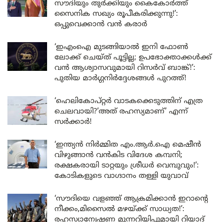
സൗദിയും തുർക്കിയും കൈകോർത്ത്
സൈനിക സഖ്യം രൂപീകരിക്കുന്നു!’:
ഒപ്പുവെക്കാൻ വൻ കരാർ
‘ഇഎംഐ മുടങ്ങിയാൽ ഇനി ഫോൺ
ലോക്ക് ചെയ്ത് പൂട്ടില്ല; ഉപഭോക്താക്കൾക്ക്
വൻ ആശ്വാസവുമായി റിസർവ് ബാങ്ക്!’:
പുതിയ മാർഗ്ഗനിർദ്ദേശങ്ങൾ പുറത്ത്!
‘ഹെലികോപ്റ്റർ വാടകക്കെടുത്തിന് എത്ര
ചെലവായി?’അത് രഹസ്യമാണ്’ എന്ന്
സർക്കാർ!
‘ഇന്ത്യൻ നിർമ്മിത എം.ആർ.ഐ മെഷീൻ
വിഴുങ്ങാൻ വൻകിട വിദേശ കമ്പനി;
രക്ഷകരായി ടാറ്റയും ശ്രീധർ വെമ്പുവും!’:
കോടികളുടെ വാഗ്ദാനം തള്ളി യുവാവ്
‘സൗദിയെ വളഞ്ഞ് ആക്രമിക്കാൻ ഇറാന്റെ
നീക്കം,മിസൈൽ മഴയ്ക്ക് സാധ്യത!’:
രഹസ്യാന്വേഷണ മുന്നറിയിപ്പുമായി റിയാദ്