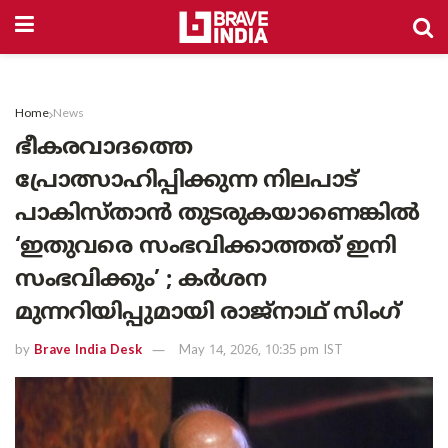
Home
News
ഭീകരവാദത്തെ
പ്രോത്സാഹിപ്പിക്കുന്ന നിലപാട്
പാകിസ്താൻ തുടരുകയാണെങ്കിൽ
‘ഇതുവരെ സംഭവിക്കാത്തത് ഇനി
സംഭവിക്കും’ ; കർശന
മുന്നറിയിപ്പുമായി രാജ്നാഥ്‌ സിംഗ്
by
Brave India Desk
May 14, 2026, 10:35 pm IST