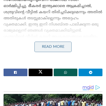
സന്ദേശമായിരുന്നുവെന്ന് രാജ്‌നാഥ് സിംഗ്
ഓർമ്മിപ്പിച്ചു. ഭീകരർ ഇന്ത്യക്കാരെ ആക്രമിച്ചാൽ,
ശത്രുവിന്റെ വീട്ടിൽ കയറി തിരിച്ചടിക്കുമെന്നും അതിൽ
അതിരുകൾ തടസ്സമാകില്ലെന്നും അദ്ദേഹം
വ്യക്തമാക്കി. ഇന്ത്യ ഇനി നിശബ്ദത പാലിക്കുന്ന ഒരു
രാജ്യമല്ലെന്ന് ഞങ്ങൾ വ്യക്തമാക്കിയിട്ടുണ്ട്.
ശത്രുവിന്റെ വീട്ടിൽ കയറി ആക്രമണങ്ങളെ നേരിടും,
ഒരു അതിർത്തിക്കും നമ്മെ തടയാൻ കഴിയില്ല എന്നും
READ MORE
രാജ്നാഥ്‌ സിംഗ് വ്യക്തമാക്കി.
Stories you may like
‘ഹമാസ് മോഡലിൽ കശ്മീരിൽ ഭീകരാക്രമണത്തിന്
പാക് ഐ.എസ്.ഐ നീക്കം!’: തുർക്കി പിസ്റ്റളുകളും
ഓൺലൈൻ ബ്രെയിൻവാഷിംഗും
‘പ്രധാനമന്ത്രി ചിലവഴിച്ച ഓരോ 1 രൂപയ്ക്കും തിരികെ
എത്തിയത് 66,000 രൂപയുടെ വിദേശ നിക്ഷേപം!’:
നരേന്ദ്ര മോദിയുടെ വിദേശ പര്യടനങ്ങളുടെ കണക്ക്
പുറത്ത്