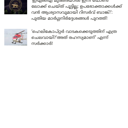
‘ഇഎംഐ മുടങ്ങിയാൽ ഇനി ഫോൺ
ലോക്ക് ചെയ്ത് പൂട്ടില്ല; ഉപഭോക്താക്കൾക്ക്
വൻ ആശ്വാസവുമായി റിസർവ് ബാങ്ക്!’:
പുതിയ മാർഗ്ഗനിർദ്ദേശങ്ങൾ പുറത്ത്!
‘ഹെലികോപ്റ്റർ വാടകക്കെടുത്തിന് എത്ര
ചെലവായി?’അത് രഹസ്യമാണ്’ എന്ന്
സർക്കാർ!