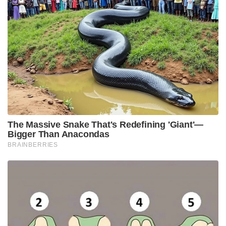
പ്രധാനമന്ത്രി നരേന്ദ്ര മോദിയുടെ നേതൃത്വത്തിൽ
ഇന്ത്യയുടെ പ്രതിരോധ നയം പൂർണ്ണമായും മാറിയെന്നും
അദ്ദേഹം സൂചിപ്പിച്ചു. “ഇന്ത്യ ആരെയും ആദ്യം പോയി
ഉപദ്രവിക്കില്ല. എന്നാൽ ആരെങ്കിലും ഇന്ത്യയെ
പ്രകോപിപ്പിക്കാൻ വന്നാൽ അവരെ വെറുതെ
വിടുകയുമില്ല. ഇന്ത്യ ഇപ്പോൾ വെറുതെയിരുന്ന്
സഹിക്കുന്ന രാജ്യമല്ല. പ്രത്യാക്രമണത്തിന് ഇന്ത്യക്ക്
ലോകോത്തരമായ സൈനിക ശേഷിയുണ്ട്,” എന്നും
പ്രതിരോധ മന്ത്രി അറിയിച്ചു.
Tags:
defence minister
rajasthan
rajnath singh
pakistan