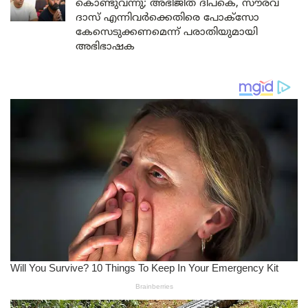
കൊണ്ടുവന്നു; അഭിജീത് ദിപ്കെ, സൗരവ്
ദാസ് എന്നിവർക്കെതിരെ പോക്സോ
കേസെടുക്കണമെന്ന് പരാതിയുമായി
അഭിഭാഷക