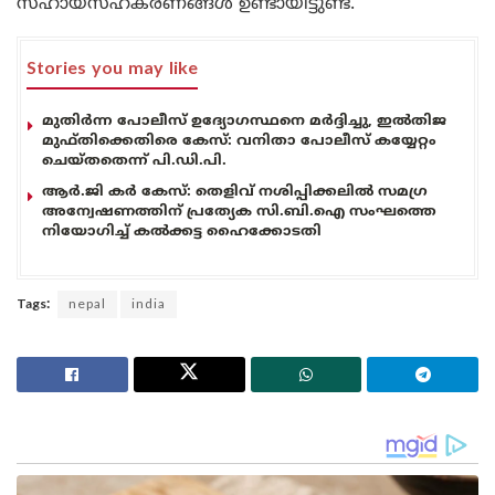
സഹായസഹകരണങ്ങൾ ഉണ്ടായിട്ടുണ്ട്.
Stories you may like
മുതിർന്ന പോലീസ് ഉദ്യോഗസ്ഥനെ മർദ്ദിച്ചു, ഇൽതിജ
മുഫ്തിക്കെതിരെ കേസ്: വനിതാ പോലീസ് കയ്യേറ്റം
ചെയ്തതെന്ന് പി.ഡി.പി.
ആർ.ജി കർ കേസ്: തെളിവ് നശിപ്പിക്കലിൽ സമഗ്ര
അന്വേഷണത്തിന് പ്രത്യേക സി.ബി.ഐ സംഘത്തെ
നിയോഗിച്ച് കൽക്കട്ട ഹൈക്കോടതി
Tags:
nepal
india