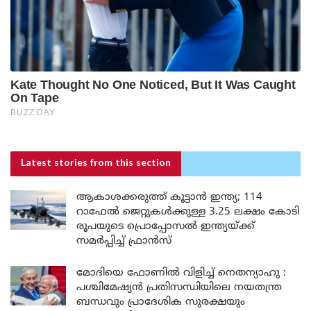
Latest stories
from this section
ആകാശക്കരുത്ത് കൂട്ടാൻ ഇന്ത്യ; 114
റാഫേൽ ജെറ്റുകൾക്കുള്ള 3.25 ലക്ഷം കോടി
രൂപയുടെ പ്രൊപ്പോസൽ ഇന്ത്യയ്ക്ക്
സമർപ്പിച്ച് ഫ്രാൻസ്
മോദിയെ ഫോണിൽ വിളിച്ച് നെതന്യാഹു :
പശ്ചിമേഷ്യൻ പ്രതിസന്ധിയിലെ നയതന്ത്ര
ബന്ധവും പ്രാദേശിക സുരക്ഷയും