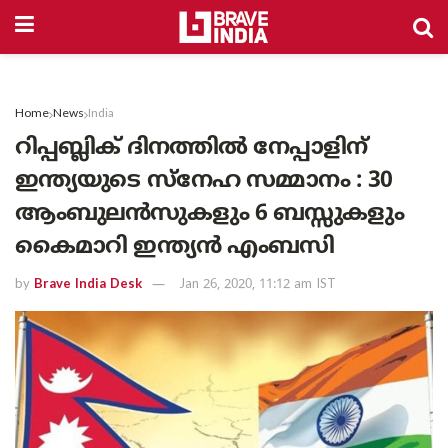
Home
News
India
റിപ്പബ്ലിക് ദിനത്തിൽ നേപ്പാളിന്
ഇന്ത്യയുടെ സ്നേഹ സമ്മാനം : 30
ആംബുലൻസുകളും 6 ബസ്സുകളും
കൈമാറി ഇന്ത്യൻ എംബസി
by
Brave India Desk
Jan 26, 2020, 11:12 am IST