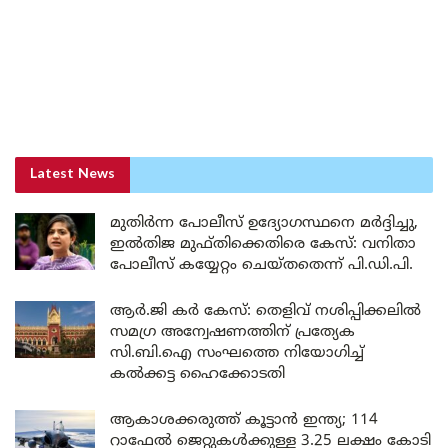
Latest News
മുതിർന്ന പോലീസ് ഉദ്യോഗസ്ഥനെ മർദ്ദിച്ചു,
ഇൽതിജ മുഫ്തിക്കെതിരെ കേസ്: വനിതാ
പോലീസ് കയ്യേറ്റം ചെയ്തതെന്ന് പി.ഡി.പി.
ആർ.ജി കർ കേസ്: തെളിവ് നശിപ്പിക്കലിൽ
സമഗ്ര അന്വേഷണത്തിന് പ്രത്യേക
സി.ബി.ഐ സംഘത്തെ നിയോഗിച്ച്
കൽക്കട്ട ഹൈക്കോടതി
ആകാശക്കരുത്ത് കൂട്ടാൻ ഇന്ത്യ; 114
റാഫേൽ ജെറ്റുകൾക്കുള്ള 3.25 ലക്ഷം കോടി