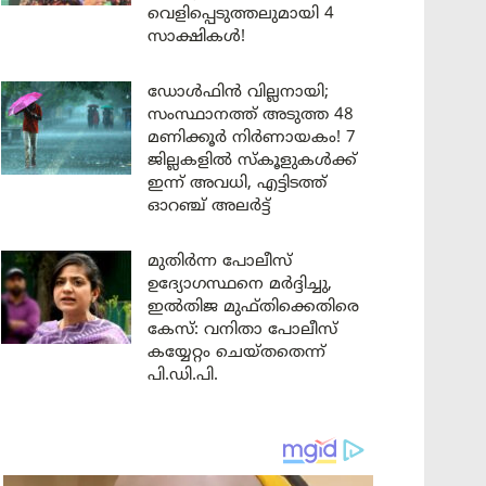
വെളിപ്പെടുത്തലുമായി 4
സാക്ഷികൾ!
ഡോൾഫിൻ വില്ലനായി;
സംസ്ഥാനത്ത് അടുത്ത 48
മണിക്കൂർ നിർണായകം! 7
ജില്ലകളിൽ സ്കൂളുകൾക്ക്
ഇന്ന് അവധി, എട്ടിടത്ത്
ഓറഞ്ച് അലർട്ട്
മുതിർന്ന പോലീസ്
ഉദ്യോഗസ്ഥനെ മർദ്ദിച്ചു,
ഇൽതിജ മുഫ്തിക്കെതിരെ
കേസ്: വനിതാ പോലീസ്
കയ്യേറ്റം ചെയ്തതെന്ന്
പി.ഡി.പി.