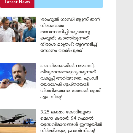
Latest News
‘രാഹുൽ ഗാന്ധി ജ്യൂസ് തന്ന്
നിരാഹാരം
അവസാനിപ്പിക്കുമെന്നു
കരുതി; കാത്തിരുന്നത്
നിരാശ മാത്രം!’: തുറന്നടിച്ച്
സോനം വാങ്‌ചുക്ക്
ബെവ്കോയിൽ വടംവലി;
തീരുമാനങ്ങളെടുക്കുന്നത്
വകുപ്പ് അറിയാതെ, എംഡി
യോഗേഷ് ഗുപ്തയോട്
വിശദീകരണം തേടാൻ മന്ത്രി
എം. ലിജു!
3.25 ലക്ഷം കോടിയുടെ
മെഗാ കരാർ; 94 റഫാൽ
യുദ്ധവിമാനങ്ങൾ ഇന്ത്യയിൽ
നിർമ്മിക്കും, ഫ്രാൻസിന്റെ