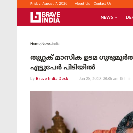
Friday, August 7, 2026
About Us
Contact Us
NEWS
DE
Home
News
India
തുഗ്ലക് മാസിക ഉടമ ഗുരുമൂർത
എട്ടുപേർ പിടിയിൽ
by
Brave India Desk
Jan 28, 2020, 08:36 am IST
in