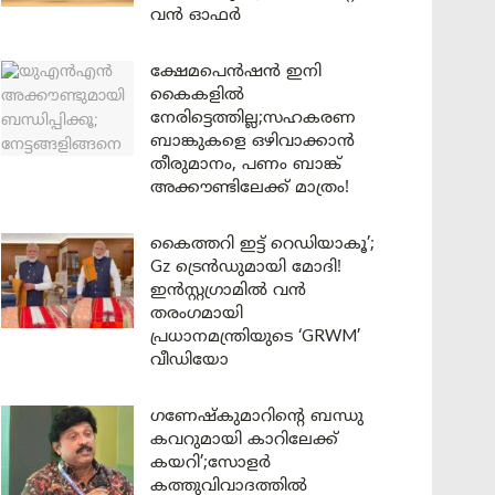
വൻ ഓഫർ
ക്ഷേമപെൻഷൻ ഇനി
കൈകളിൽ
നേരിട്ടെത്തില്ല;സഹകരണ
ബാങ്കുകളെ ഒഴിവാക്കാൻ
തീരുമാനം, പണം ബാങ്ക്
അക്കൗണ്ടിലേക്ക് മാത്രം!
കൈത്തറി ഇട്ട് റെഡിയാകൂ’;
Gz ട്രെൻഡുമായി മോദി!
ഇൻസ്റ്റഗ്രാമിൽ വൻ
തരംഗമായി
പ്രധാനമന്ത്രിയുടെ ‘GRWM’
വീഡിയോ
ഗണേഷ്കുമാറിന്റെ ബന്ധു
കവറുമായി കാറിലേക്ക്
കയറി’;സോളർ
കത്തുവിവാദത്തിൽ