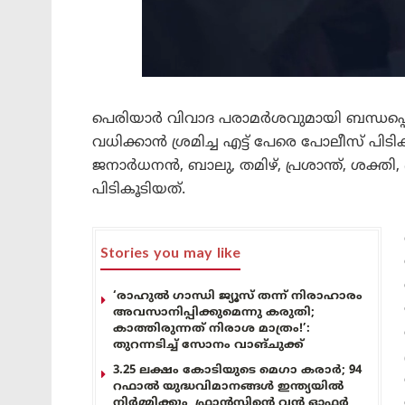
പെരിയാർ വിവാദ പരാമർശവുമായി ബന്ധപ്പെട്ട
വധിക്കാന്‍ ശ്രമിച്ച എട്ട് പേരെ പോലീസ് പ
ജനാര്‍ധനന്‍, ബാലു, തമിഴ്, പ്രശാന്ത്, ശക്
പിടികൂടിയത്.
Stories you may like
‘രാഹുൽ ഗാന്ധി ജ്യൂസ് തന്ന് നിരാഹാരം
അവസാനിപ്പിക്കുമെന്നു കരുതി;
കാത്തിരുന്നത് നിരാശ മാത്രം!’:
തുറന്നടിച്ച് സോനം വാങ്‌ചുക്ക്
3.25 ലക്ഷം കോടിയുടെ മെഗാ കരാർ; 94
റഫാൽ യുദ്ധവിമാനങ്ങൾ ഇന്ത്യയിൽ
നിർമ്മിക്കും, ഫ്രാൻസിന്റെ വൻ ഓഫർ