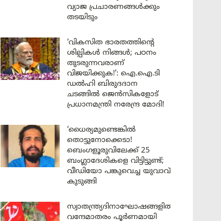
വ്യാജ പ്രചാരണങ്ങൾക്കും
തടയിടും
‘വികസിത ഭാരതത്തിന്റെ
ശില്പികൾ നിങ്ങൾ; പഠനം
തുടരുന്നവരാണ്
വിജയിക്കുക!’: ഐ.ഐ.ടി
ഡൽഹി ബിരുദദാന
ചടങ്ങിൽ ജെൻസികളോട്
പ്രധാനമന്ത്രി നരേന്ദ്ര മോദി!
‘ധൈര്യമുണ്ടെങ്കിൽ
തൊട്ടുനോക്കെടാ!
ബെംഗളൂരുവിലേക്ക് 25
ബംഗ്ലാദേശികളെ വിട്ടിട്ടുണ്ട്;
വീഡിയോ പങ്കുവെച്ച യുവാവ്
കുടുങ്ങി
സ്വാതന്ത്ര്യദിനാഘോഷങ്ങളിൽ
വന്ദേമാതരം പൂർണമായി