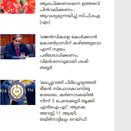
ആലപിക്കണമെന്ന ഉത്തരവ്
പിൻവലിക്കണം ;
ആവശ്യമുന്നയിച്ച് സി.പി.ഐ
(എം)
‘ജെൻസികളെ കേൾക്കാൻ
കോൺഗ്രസിന് കഴിഞ്ഞുവോ
എന്ന് സ്വയം
പരിശോധിക്കണം;
വിമർശനവുമായി ശശി
തരൂർ
‘മലപ്പുറത്ത് പിടിച്ചെടുത്തത്
ഭീമൻ സ്ഫോടകവസ്തു
ശേഖരം; കർണാടകയിൽ
നിന്ന് 3 പേരെക്കൂടി തൂക്കി
എൻഐ.എ!’: ആകെ
അറസ്റ്റ് 11 ആയി;
തമിഴ്‌നാട്ടിലും റെയ്ഡ്!