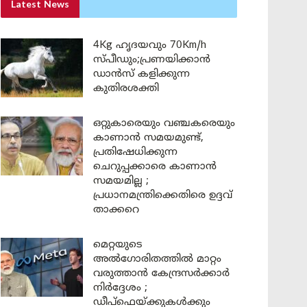
Latest News
4Kg ഹൃദയവും 70Km/h
സ്പീഡും;പ്രണയിക്കാൻ
ഡാൻസ് കളിക്കുന്ന
കുതിരശക്തി
ഒറ്റുകാരെയും വഞ്ചകരെയും
കാണാൻ സമയമുണ്ട്,
പ്രതിഷേധിക്കുന്ന
ചെറുപ്പക്കാരെ കാണാൻ
സമയമില്ല ;
പ്രധാനമന്ത്രിക്കെതിരെ ഉദ്ദവ്
താക്കറെ
മെറ്റയുടെ
അൽഗോരിതത്തിൽ മാറ്റം
വരുത്താൻ കേന്ദ്രസർക്കാർ
നിർദ്ദേശം ;
ഡീപ്‌ഫെയ്ക്കുകൾക്കും