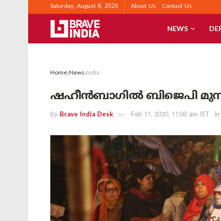
Saturday, August 8, 2026
About Us
Contact Us
NEWS
DE
Home
News
India
ഷഹീന്‍ബാഗില്‍ ബിജെപി മുന്നി
by
Brave India Desk
Feb 11, 2020, 11:00 am IST
in