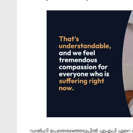
ഡല്‍ഹി ഉപതെരഞ്ഞെടുപ്പില്‍ എഎപി ഏറെ സീറ്