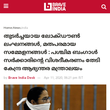
Home
News
India
തുടർച്ചയായ ലോക്ഡൗൺ
ലംഘനങ്ങൾ, മതപരമായ
സമ്മേളനങ്ങൾ : പശ്ചിമ ബംഗാൾ
സർക്കാരിന്റെ വിശദീകരണം തേടി
കേന്ദ്ര ആഭ്യന്തര മന്ത്രാലയം
by
Brave India Desk
Apr 11, 2020, 06:21 pm IST