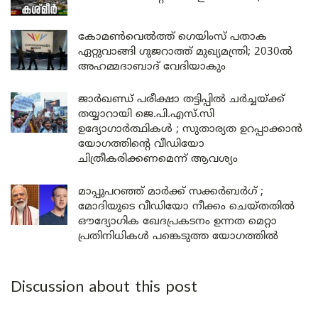
കോമൺവെൽത്ത് ഗെയിംസ് പതാക
ഏറ്റുവാങ്ങി ഗുജറാത്ത് മുഖ്യമന്ത്രി; 2030ൽ
അഹമ്മദാബാദ് വേദിയാകും
ജാർഖണ്ഡ് പരീക്ഷാ തട്ടിപ്പിൽ ചർച്ചയ്ക്ക്
തയ്യാറായി ജെ.പി.എസ്.സി
ഉദ്യോഗാർത്ഥികൾ ; സുതാര്യത ഉറപ്പാക്കാൻ
യോഗത്തിന്റെ വീഡിയോ
ചിത്രീകരിക്കണമെന്ന് ആവശ്യം
മാപ്പുപറഞ്ഞ് മാർക്ക് സക്കർബർഗ് ;
മോദിയുടെ വീഡിയോ നീക്കം ചെയ്തതിൽ
ഔദ്യോഗിക ഖേദപ്രകടനം ഉന്നത മെറ്റാ
പ്രതിനിധികൾ പങ്കെടുത്ത യോഗത്തിൽ
Discussion about this post