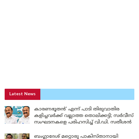
Latest News
കാരണഭൂതൻ’ എന്ന് പാടി തിരുവാതിര
കളിച്ചവർക്ക് വല്ലാത്ത തൊലിക്കട്ടി; സർവീസ്
സംഘടനകളെ പരിഹസിച്ച് വി.ഡി. സതീശൻ
ബംഗ്ലാദേശ് മറ്റൊരു പാകിസ്താനായി