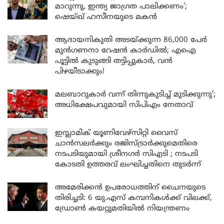
മാറുന്നു, ഇന്ത്യ ജാഗ്രത പാലിക്കണം’;
ഷെയ്ഖ് ഹസീനയുടെ മകൻ
ആദായനികുതി അടയ്ക്കുന്ന 86,000 പേർ
മുൻഗണനാ റേഷൻ കാർഡിൽ; എഐ
പൂട്ടിൽ കുടുങ്ങി തട്ടിപ്പുകാർ, വൻ
പിഴയീടാക്കും!
മലബാറുകാർ വന്ന് തിന്നുകുടിച്ച് മുടിക്കുന്നു’;
അധിക്ഷേപവുമായി സിപിഎം നേതാവ്
ഇസ്ലാമിക് യൂണിവേഴ്സിറ്റി വൈസ്
ചാൻസലർക്കും രജിസ്ട്രാർക്കുമെതിരെ
നടപടിയുമായി ശ്രീനഗർ സിഎടി ; നടപടി
കോടതി ഉത്തരവ് ലംഘിച്ചതിനെ തുടർന്ന്
അമേരിക്കൻ ഉപരോധത്തിന് ചൈനയുടെ
തിരിച്ചടി: 6 യു.എസ് കമ്പനികൾക്ക് വിലക്ക്,
ഡ്രോൺ കയറ്റുമതിയിൽ നിയന്ത്രണം