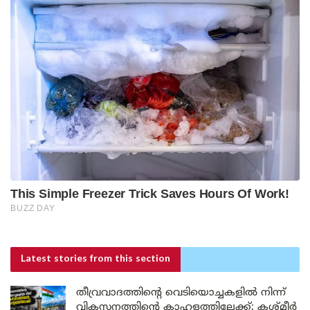
Latest stories
from this section
തീവ്രവാദത്തിന്റെ വെടിയൊച്ചകളിൽ നിന്ന്
വികസനത്തിന്റെ കാഹളത്തിലേക്ക്; കശ്മീർ