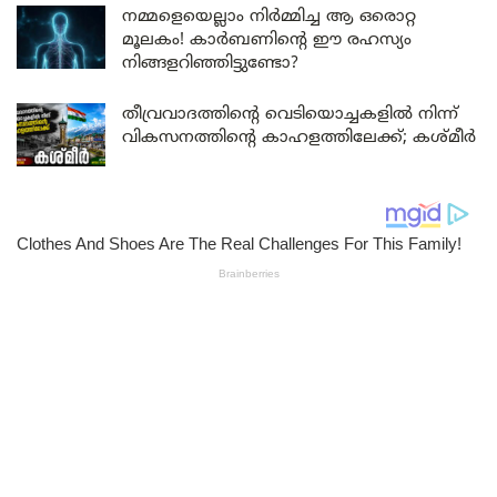
നമ്മളെയെല്ലാം നിർമ്മിച്ച ആ ഒരൊറ്റ
മൂലകം! കാർബണിന്റെ ഈ രഹസ്യം
നിങ്ങളറിഞ്ഞിട്ടുണ്ടോ?
തീവ്രവാദത്തിന്റെ വെടിയൊച്ചകളിൽ നിന്ന്
വികസനത്തിന്റെ കാഹളത്തിലേക്ക്; കശ്മീർ