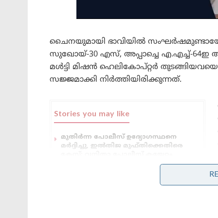
ചൈനയുമായി ഭാവിയിൽ സംഘർഷമുണ്ടായേക്കാവ
സുഖോയ്-30 എസ്, അപ്പാച്ചെ എ.എച്ച്-64ഇ അറ്
മള്‍ട്ടി മിഷന്‍ ഹെലികോപ്റ്റര്‍ തുടങ്
സജ്ജമാക്കി നിർത്തിയിരിക്കുന്നത്.
Stories you may like
മുതിർന്ന പോലീസ് ഉദ്യോഗസ്ഥനെ
മർദ്ദിച്ചു, ഇൽതിജ മുഫ്തിക്കെതിരെ
കേസ്: വനിതാ പോലീസ് കയ്യേറ്റം
ചെയ്തതെന്ന് പി.ഡി.പി.
R
ആർ.ജി കർ കേസ്: തെളിവ്
നശിപ്പിക്കലിൽ സമഗ്ര
അന്വേഷണത്തിന് പ്രത്യേക സി.ബി.ഐ
സംഘത്തെ നിയോഗിച്ച് കൽക്കട്ട
ഹൈക്കോടതി