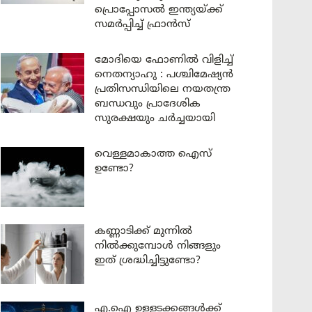
പ്രൊപ്പോസൽ ഇന്ത്യയ്ക്ക്
സമർപ്പിച്ച് ഫ്രാൻസ്
മോദിയെ ഫോണിൽ വിളിച്ച്
നെതന്യാഹു : പശ്ചിമേഷ്യൻ
പ്രതിസന്ധിയിലെ നയതന്ത്ര
ബന്ധവും പ്രാദേശിക
സുരക്ഷയും ചർച്ചയായി
വെള്ളമാകാത്ത ഐസ്
ഉണ്ടോ?
കണ്ണാടിക്ക് മുന്നിൽ
നിൽക്കുമ്പോൾ നിങ്ങളും
ഇത് ശ്രദ്ധിച്ചിട്ടുണ്ടോ?
എ.ഐ ഉള്ളടക്കങ്ങൾക്ക്