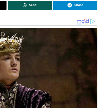
Send
Share
മലനിരകളുടെ നിഴലുകളെയും പ്രകാശ
 മലനിരകൾക്ക് മുകളിലൂടെ രാത്രികാലങ്ങളിൽ ദൗത്യം
ള്ള നവീകരണം സേനയിൽ നടന്നതായി മുന്‍
ട് സ്പ്രിങ്, ഗോഗ്ര തുടങ്ങിയ നിയന്ത്രണ രേഖയിലെ
റോളം പിന്നോട്ടു മാറിയിട്ടുണ്ടെന്നാണ് വിവരം.
പ്രധാന മേഖലയിൽ ഇപ്പോഴും കാവൽ തുടരുകയാണ്
മാസ്റ്റര്‍ വിമാനങ്ങളും സി-130ജെ ഹെർക്കുലീസ്
െ അതിവേഗം വിന്യസിക്കാൻ പോന്നവയാണ്.
ണ് ചൈന പിന്മാറ്റം തുടരുന്നത് എന്നതാണ് വിവരം.