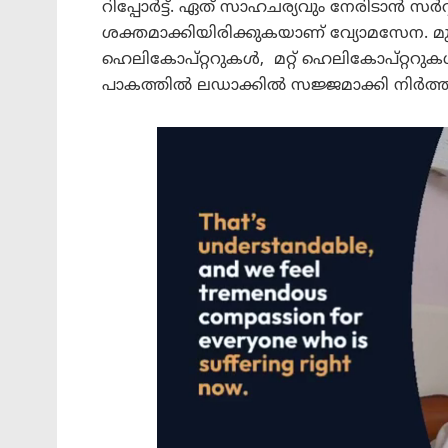
റിപ്പോർട്ട്. ഏത് സാഹചര്യവും നേരിടാൻ 
ശക്തമാക്കിയിരിക്കുകയാണ് വ്യോമസേന. മുന
ഹെലികോപ്റ്ററുകള്‍, മറ്റ് ഹെലികോപ്റ്ററുക
പാകത്തിൽ ലഡാക്കിൽ സജ്ജമാക്കി നിർത്