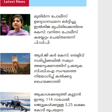
Latest News
മുതിർന്ന പോലീസ്
ഉദ്യോഗസ്ഥനെ മർദ്ദിച്ചു,
ഇൽതിജ മുഫ്തിക്കെതിരെ
കേസ്: വനിതാ പോലീസ്
കയ്യേറ്റം ചെയ്തതെന്ന്
പി.ഡി.പി.
ആർ.ജി കർ കേസ്: തെളിവ്
നശിപ്പിക്കലിൽ സമഗ്ര
അന്വേഷണത്തിന് പ്രത്യേക
സി.ബി.ഐ സംഘത്തെ
നിയോഗിച്ച് കൽക്കട്ട
ഹൈക്കോടതി
ആകാശക്കരുത്ത് കൂട്ടാൻ
ഇന്ത്യ; 114 റാഫേൽ
ജെറ്റുകൾക്കുള്ള 3.25 ലക്ഷം
കോടി രൂപയുടെ