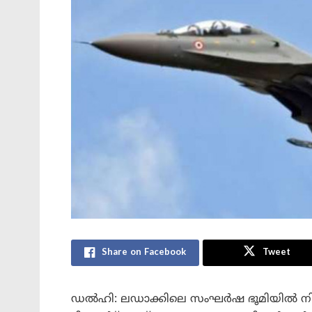
Share on Facebook
Tweet
ഡൽഹി: ലഡാക്കിലെ സംഘർഷ ഭൂമിയിൽ നിന്ന്