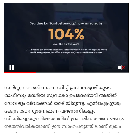
സ്വര്‍ണ്ണക്കടത്ത് സംബന്ധിച്ച് പ്രധാനമന്ത്രിയുടെ
ഓഫീസും ദേശീയ സുരക്ഷാ ഉപദേഷ്ടാവ് അജിത്
ദോവലും വിവരങ്ങള്‍ തേടിയിരുന്നു. എന്‍ഐഎയും
കേന്ദ്ര രഹസ്യാന്വേഷണ ഏജന്‍സികളും
സിബിഐയും വിഷയത്തില്‍ പ്രാഥമിക അന്വേഷണം
നടത്തിവരികയാണ്. ഈ സാഹചര്യത്തിലാണ് മുഖം