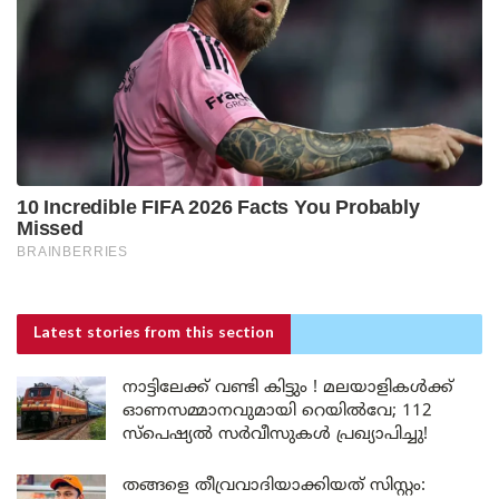
Latest stories
from this section
നാട്ടിലേക്ക് വണ്ടി കിട്ടും ! മലയാളികൾക്ക്
ഓണസമ്മാനവുമായി റെയിൽവേ; 112
സ്പെഷ്യൽ സർവീസുകൾ പ്രഖ്യാപിച്ചു!
തങ്ങളെ തീവ്രവാദിയാക്കിയത് സിസ്റ്റം: