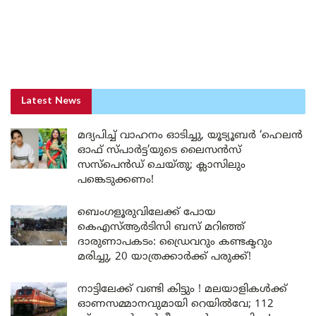
Latest News
മദ്യപിച്ച് വാഹനം ഓടിച്ചു, യൂട്യൂബർ ‘ഹെലൻ
ഓഫ് സ്പാർട്ട’യുടെ ലൈസൻസ്
സസ്പെൻഡ് ചെയ്തു; ക്ലാസിലും
പങ്കെടുക്കണം!
ബെംഗളൂരുവിലേക്ക് പോയ
കെഎസ്ആർടിസി ബസ് മറിഞ്ഞ്
ദാരുണാപകടം: ഡ്രൈവറും കണ്ടക്ടറും
മരിച്ചു, 20 യാത്രക്കാർക്ക് പരുക്ക്!
നാട്ടിലേക്ക് വണ്ടി കിട്ടും ! മലയാളികൾക്ക്
ഓണസമ്മാനവുമായി റെയിൽവേ; 112