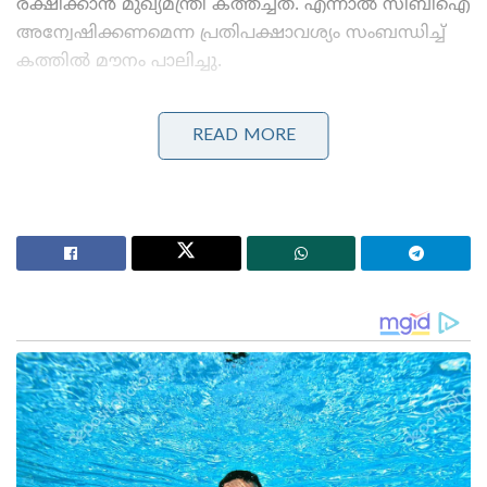
രക്ഷിക്കാന്‍ മുഖ്യമന്ത്രി കത്തച്ചത്. എന്നാല്‍ സിബിഐ
അന്വേഷിക്കണമെന്ന പ്രതിപക്ഷാവശ്യം സംബന്ധിച്ച്
കത്തില്‍ മൗനം പാലിച്ചു.
Stories you may like
READ MORE
മദ്യപിച്ച് വാഹനം ഓടിച്ചു, യൂട്യൂബർ ‘ഹെലൻ ഓഫ്
സ്പാർട്ട’യുടെ ലൈസൻസ് സസ്പെൻഡ് ചെയ്തു;
ക്ലാസിലും പങ്കെടുക്കണം!
ബെംഗളൂരുവിലേക്ക് പോയ കെഎസ്ആർടിസി ബസ്
മറിഞ്ഞ് ദാരുണാപകടം: ഡ്രൈവറും കണ്ടക്ടറും മരിച്ചു,
20 യാത്രക്കാർക്ക് പരുക്ക്!
ഗുരുതര പ്രത്യാഘാതമുണ്ടാക്കുന്നതും രാജ്യത്തിന്റെ
സമ്പദ് വ്യവസ്ഥയെത്തന്നെ ബാധിക്കുന്നതുമാണ് ഈ
സംഭവം. വിവിധ മാനങ്ങളിലുള്ള അന്വേഷണം
ആവശ്യപ്പെടുന്നതാണ് ഈ കേസ് .ബന്ധപ്പെട്ട എല്ലാ
കേന്ദ്ര ഏജൻസികളെയും ഏകോപിപ്പിച്ച് ഫലപ്രദമായ