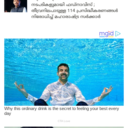
നടപടികളുമായി ഫഡ്നാവിസ് ;
തീവ്രനിലപാടുള്ള 114 പ്രസിദ്ധീകരണങ്ങൾ
നിരോധിച്ച് മഹാരാഷ്ട്ര സർക്കാർ