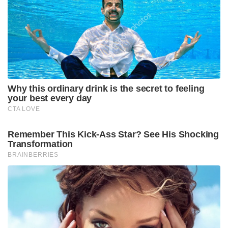
അന്വേഷണമാണ് നടക്കേണ്ടത്. കള്ളക്കടത്തിന്റെ
ഉറവിടം മുതൽ എത്തിച്ചേരുന്നിടം വരെ ഏതെന്ന്
വെളിപ്പെടുന്നതും എല്ലാ വിഷയങ്ങളും
പരിശോധിക്കുന്നതുമാകണം അന്വേഷണം.
ഇത്തരമൊന്ന് ആവർത്തിക്കാത്ത വിധം ഈ
കുറ്റകൃത്യത്തിന്റെ എല്ലാ കണ്ണികളെയും
പുറത്തുകൊണ്ടുവരണം.
അന്വേഷണ ഏജൻസികൾക്ക് ആവശ്യമായ എല്ലാ
സഹായവും പിന്തുണയും സംസ്ഥാന സർക്കാർ
നൽകുമെന്നും മുഖ്യമന്ത്രി കത്തിൽ വ്യക്തമാക്കി.
കേന്ദ്ര ധനമന്ത്രി നിർമല സീതാരാമന് അയച്ച
കത്തിലും മുഖ്യമന്ത്രി ഇതേ കാര്യങ്ങൾ
വ്യക്തമാക്കിയിട്ടുണ്ട്.
Tags: