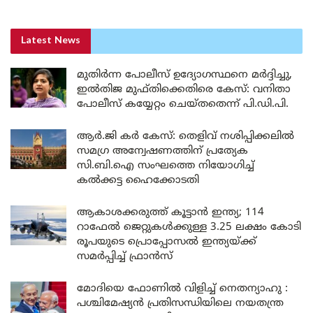
Latest News
മുതിർന്ന പോലീസ് ഉദ്യോഗസ്ഥനെ മർദ്ദിച്ചു,
ഇൽതിജ മുഫ്തിക്കെതിരെ കേസ്: വനിതാ
പോലീസ് കയ്യേറ്റം ചെയ്തതെന്ന് പി.ഡി.പി.
ആർ.ജി കർ കേസ്: തെളിവ് നശിപ്പിക്കലിൽ
സമഗ്ര അന്വേഷണത്തിന് പ്രത്യേക
സി.ബി.ഐ സംഘത്തെ നിയോഗിച്ച്
കൽക്കട്ട ഹൈക്കോടതി
ആകാശക്കരുത്ത് കൂട്ടാൻ ഇന്ത്യ; 114
റാഫേൽ ജെറ്റുകൾക്കുള്ള 3.25 ലക്ഷം കോടി
രൂപയുടെ പ്രൊപ്പോസൽ ഇന്ത്യയ്ക്ക്
സമർപ്പിച്ച് ഫ്രാൻസ്
മോദിയെ ഫോണിൽ വിളിച്ച് നെതന്യാഹു :
പശ്ചിമേഷ്യൻ പ്രതിസന്ധിയിലെ നയതന്ത്ര