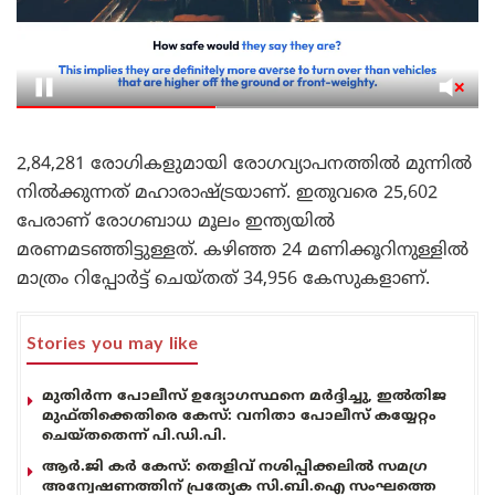
2,84,281 രോഗികളുമായി രോഗവ്യാപനത്തിൽ മുന്നിൽ
നിൽക്കുന്നത് മഹാരാഷ്ട്രയാണ്. ഇതുവരെ 25,602
പേരാണ് രോഗബാധ മൂലം ഇന്ത്യയിൽ
മരണമടഞ്ഞിട്ടുള്ളത്. കഴിഞ്ഞ 24 മണിക്കൂറിനുള്ളിൽ
മാത്രം റിപ്പോർട്ട് ചെയ്തത് 34,956 കേസുകളാണ്.
Stories you may like
മുതിർന്ന പോലീസ് ഉദ്യോഗസ്ഥനെ മർദ്ദിച്ചു, ഇൽതിജ
മുഫ്തിക്കെതിരെ കേസ്: വനിതാ പോലീസ് കയ്യേറ്റം
ചെയ്തതെന്ന് പി.ഡി.പി.
ആർ.ജി കർ കേസ്: തെളിവ് നശിപ്പിക്കലിൽ സമഗ്ര
അന്വേഷണത്തിന് പ്രത്യേക സി.ബി.ഐ സംഘത്തെ