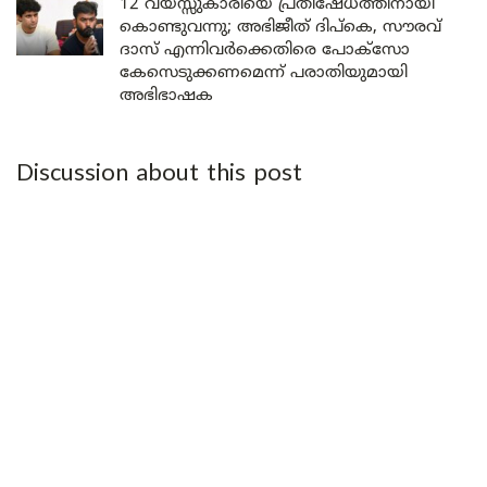
12 വയസ്സുകാരിയെ പ്രതിഷേധത്തിനായി
കൊണ്ടുവന്നു; അഭിജീത് ദിപ്കെ, സൗരവ്
ദാസ് എന്നിവർക്കെതിരെ പോക്സോ
കേസെടുക്കണമെന്ന് പരാതിയുമായി
അഭിഭാഷക
Discussion about this post