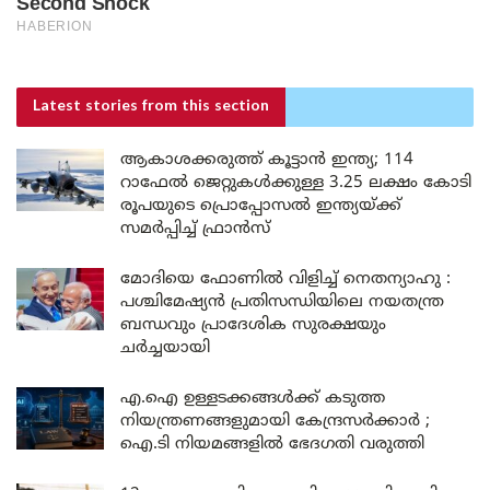
Latest stories
from this section
ആകാശക്കരുത്ത് കൂട്ടാൻ ഇന്ത്യ; 114
റാഫേൽ ജെറ്റുകൾക്കുള്ള 3.25 ലക്ഷം കോടി
രൂപയുടെ പ്രൊപ്പോസൽ ഇന്ത്യയ്ക്ക്
സമർപ്പിച്ച് ഫ്രാൻസ്
മോദിയെ ഫോണിൽ വിളിച്ച് നെതന്യാഹു :
പശ്ചിമേഷ്യൻ പ്രതിസന്ധിയിലെ നയതന്ത്ര
ബന്ധവും പ്രാദേശിക സുരക്ഷയും
ചർച്ചയായി
എ.ഐ ഉള്ളടക്കങ്ങൾക്ക് കടുത്ത
നിയന്ത്രണങ്ങളുമായി കേന്ദ്രസർക്കാർ ;
ഐ.ടി നിയമങ്ങളിൽ ഭേദഗതി വരുത്തി