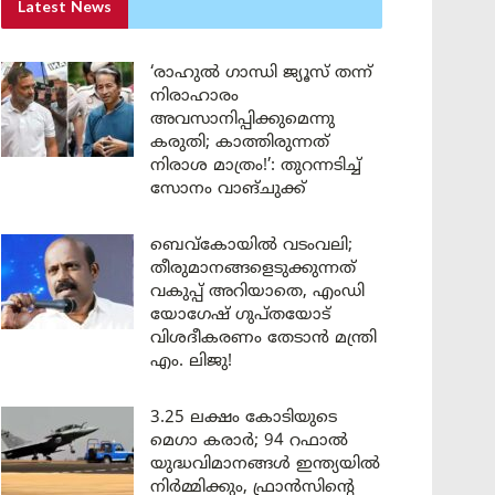
Latest News
‘രാഹുൽ ഗാന്ധി ജ്യൂസ് തന്ന്
നിരാഹാരം
അവസാനിപ്പിക്കുമെന്നു
കരുതി; കാത്തിരുന്നത്
നിരാശ മാത്രം!’: തുറന്നടിച്ച്
സോനം വാങ്‌ചുക്ക്
ബെവ്കോയിൽ വടംവലി;
തീരുമാനങ്ങളെടുക്കുന്നത്
വകുപ്പ് അറിയാതെ, എംഡി
യോഗേഷ് ഗുപ്തയോട്
വിശദീകരണം തേടാൻ മന്ത്രി
എം. ലിജു!
3.25 ലക്ഷം കോടിയുടെ
മെഗാ കരാർ; 94 റഫാൽ
യുദ്ധവിമാനങ്ങൾ ഇന്ത്യയിൽ
നിർമ്മിക്കും, ഫ്രാൻസിന്റെ