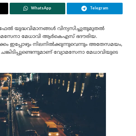
WhatsApp
Telegram
േൽ യുദ്ധവിമാനങ്ങൾ വിന്യസിച്ചുതുമുതൽ
് വ്യോമസേനാ മേധാവി ആർ‌കെ‌എസ് ഭദൗരിയ.
കം ഇപ്പോഴും നിലനിൽക്കുന്നുവെന്നും അതേസമയം,
ങ്കിടിപ്പുണ്ടെന്നുമാണ് വ്യോമസേനാ മേധാവിയുടെ