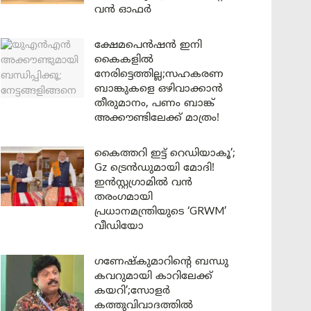
വൻ ഓഫർ
ക്ഷേമപെൻഷൻ ഇനി
കൈകളിൽ
നേരിട്ടെത്തില്ല;സഹകരണ
ബാങ്കുകളെ ഒഴിവാക്കാൻ
തീരുമാനം, പണം ബാങ്ക്
അക്കൗണ്ടിലേക്ക് മാത്രം!
കൈത്തറി ഇട്ട് റെഡിയാകൂ’;
Gz ട്രെൻഡുമായി മോദി!
ഇൻസ്റ്റഗ്രാമിൽ വൻ
തരംഗമായി
പ്രധാനമന്ത്രിയുടെ ‘GRWM’
വീഡിയോ
ഗണേഷ്കുമാറിന്റെ ബന്ധു
കവറുമായി കാറിലേക്ക്
കയറി’;സോളർ
കത്തുവിവാദത്തിൽ