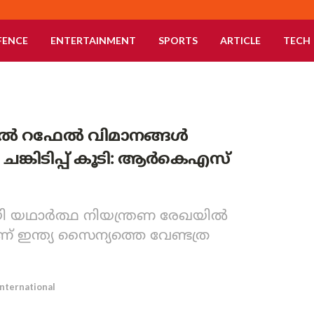
FENCE
ENTERTAINMENT
SPORTS
ARTICLE
TECH
യിൽ റഫേൽ വിമാനങ്ങൾ
്കിടിപ്പ് കൂടി: ആർ‌കെ‌എസ്
 യഥാർത്ഥ നിയന്ത്രണ രേഖയിൽ
് ഇന്ത്യ സൈന്യത്തെ വേണ്ടത്ര
International