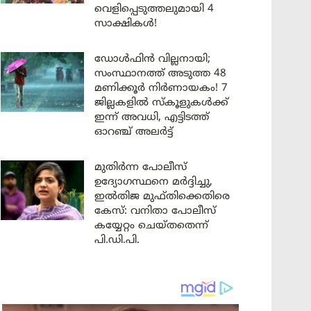
വെളിപ്പെടുത്തലുമായി 4
സാക്ഷികൾ!
ഡോൾഫിൻ വില്ലനായി;
സംസ്ഥാനത്ത് അടുത്ത 48
മണിക്കൂർ നിർണായകം! 7
ജില്ലകളിൽ സ്കൂളുകൾക്ക്
ഇന്ന് അവധി, എട്ടിടത്ത്
ഓറഞ്ച് അലർട്ട്
മുതിർന്ന പോലീസ്
ഉദ്യോഗസ്ഥനെ മർദ്ദിച്ചു,
ഇൽതിജ മുഫ്തിക്കെതിരെ
കേസ്: വനിതാ പോലീസ്
കയ്യേറ്റം ചെയ്തതെന്ന്
പി.ഡി.പി.