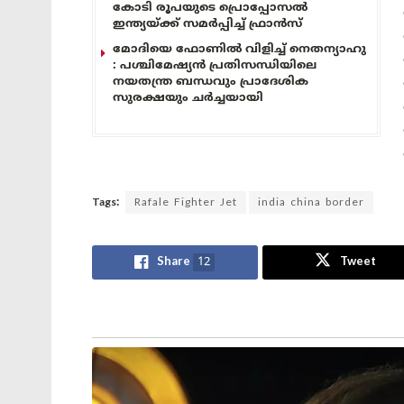
കോടി രൂപയുടെ പ്രൊപ്പോസൽ
ഇന്ത്യയ്ക്ക് സമർപ്പിച്ച് ഫ്രാൻസ്
മോദിയെ ഫോണിൽ വിളിച്ച് നെതന്യാഹു
: പശ്ചിമേഷ്യൻ പ്രതിസന്ധിയിലെ
നയതന്ത്ര ബന്ധവും പ്രാദേശിക
സുരക്ഷയും ചർച്ചയായി
Tags:
Rafale Fighter Jet
india china border
Share
12
Tweet