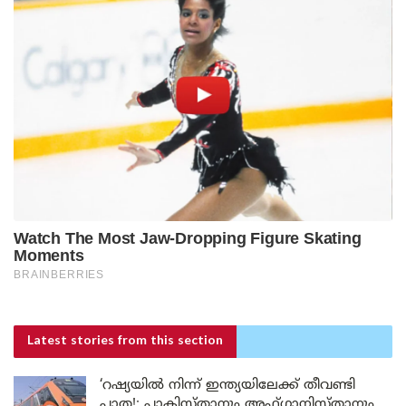
Latest stories
from this section
‘റഷ്യയിൽ നിന്ന് ഇന്ത്യയിലേക്ക് തീവണ്ടി
പാത!; പാകിസ്താനും അഫ്ഗാനിസ്താനും