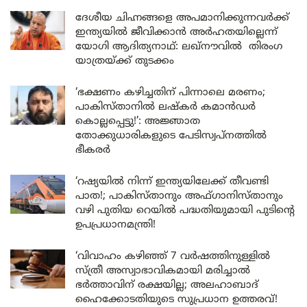
ദേശീയ ചിഹ്നങ്ങളെ അപമാനിക്കുന്നവർക്ക്
ഇന്ത്യയിൽ ജീവിക്കാൻ അർഹതയില്ലെന്ന്
യോഗി ആദിത്യനാഥ്: ലഖ്‌നൗവിൽ തിരംഗ
യാത്രയ്ക്ക് തുടക്കം
‘ഭക്ഷണം കഴിച്ചതിന് പിന്നാലെ മരണം;
പാകിസ്താനിൽ ലഷ്കർ കമാൻഡർ
കൊല്ലപ്പെട്ടു!’: അജ്ഞാത
തോക്കുധാരികളുടെ പേടിസ്വപ്നത്തിൽ
ഭീകരർ
‘റഷ്യയിൽ നിന്ന് ഇന്ത്യയിലേക്ക് തീവണ്ടി
പാത!; പാകിസ്താനും അഫ്ഗാനിസ്താനും
വഴി പുതിയ റെയിൽ പദ്ധതിയുമായി പുടിന്റെ
ഉപപ്രധാനമന്ത്രി!
‘വിവാഹം കഴിഞ്ഞ് 7 വർഷത്തിനുള്ളിൽ
സ്ത്രീ അസ്വാഭാവികമായി മരിച്ചാൽ
ഭർത്താവിന് രക്ഷയില്ല; അലഹാബാദ്
ഹൈക്കോടതിയുടെ സുപ്രധാന ഉത്തരവ്!