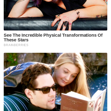
സിക്സറുകൾ ഉൾപ്പെടെ 21 റൺസുമായി അബ്ദുൾ
സമദ് പുറത്താകാതെ നിന്നു.
മറുപടി ബാറ്റിംഗിൽ സമ്മർദ്ദങ്ങളിലാതെ കളിച്ച
ലഖ്നൗ അനായസമായി ദുർബലമായ ടോട്ടൽ
പിന്തുടർന്നു, ഇടയ്ക്ക് വിക്കറ്റുകൾ വീണെങ്കിലും,
കരുതലോടെ കളിച്ച ക്യാപ്ടൻ ഉൾപ്പെടെ ഉള്ളവരുടെ
ഇന്നിംഗ്സുകൾ ലഖ്നൗവിന് മുതൽക്കൂട്ടായി. 35
റൺസെടുത്ത രാഹുൽ ആണ് ലഖ്നൗവിന്റെ ടോപ്
സ്കോറർ. ബൗളിംഗിന് പുറമേ ബാറ്റിംഗിലും തിളങ്ങിയ
ക്രുണാൽ പാണ്ഡ്യ 23 പന്തിൽ 34 റൺസ് നേടി.
ഹൈദരാബാദിനായി ആദിൽ റഷീദ് അവസാന
നിമിഷം 2 വിക്കറ്റുകൾ വീഴ്ത്തിയെങ്കിലും,
അപ്പോഴേക്കും ലഖ്നൗ ജയം ഉറപ്പിച്ചിരുന്നു.
ഭുവനേശ്വർ കുമാർ, ഫസൽഹഖ് ഫറൂഖി, ഉമ്രാൻ
മാലിക് എന്നിവർക്ക് ഓരോ വിക്കറ്റ് ലഭിച്ചു.