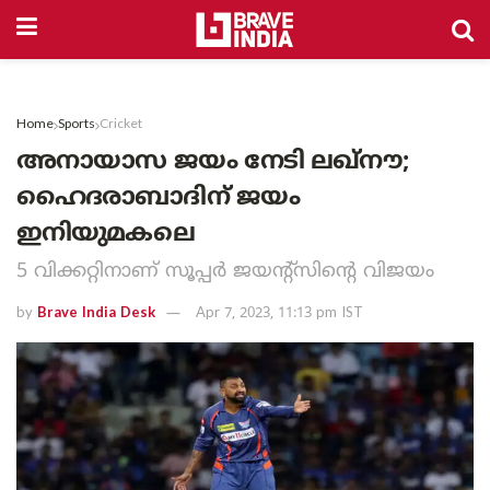
Home
Sports
Cricket
അനായാസ ജയം നേടി ലഖ്നൗ;
ഹൈദരാബാദിന് ജയം
ഇനിയുമകലെ
5 വിക്കറ്റിനാണ് സൂപ്പർ ജയന്റ്സിന്റെ വിജയം
by
Brave India Desk
Apr 7, 2023, 11:13 pm IST