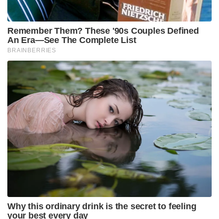
ജയത്തോടെ പോയിന്റ് പട്ടികയിൽ ലഖ്നൗ
ഒന്നാമതെത്തി. 3 കളികളിൽ 2 ജയവും ഒരു
തോൽവിയുമാണ് അവർക്ക് ഉള്ളത്. കളിച്ച 2
കളികളിലും തോറ്റ ഹൈദരാബാദ് പോയിന്റ്
പട്ടികയിൽ ഏറ്റവും പിന്നിലാണ്.
Tags:
IPL23
LSG
SRH