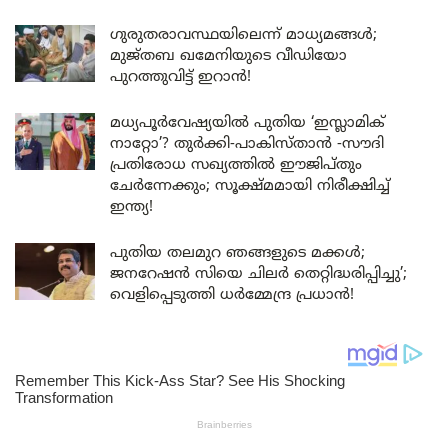
ഗുരുതരാവസ്ഥയിലെന്ന് മാധ്യമങ്ങൾ;
മുജ്തബ ഖമേനിയുടെ വീഡിയോ
പുറത്തുവിട്ട് ഇറാൻ!
മധ്യപൂർവേഷ്യയിൽ പുതിയ ‘ഇസ്ലാമിക്
നാറ്റോ’? തുർക്കി-പാകിസ്താൻ -സൗദി
പ്രതിരോധ സഖ്യത്തിൽ ഈജിപ്തും
ചേർന്നേക്കും; സൂക്ഷ്മമായി നിരീക്ഷിച്ച്
ഇന്ത്യ!
പുതിയ തലമുറ ഞങ്ങളുടെ മക്കൾ;
ജനറേഷൻ സിയെ ചിലർ തെറ്റിദ്ധരിപ്പിച്ചു’;
വെളിപ്പെടുത്തി ധർമ്മേന്ദ്ര പ്രധാൻ!