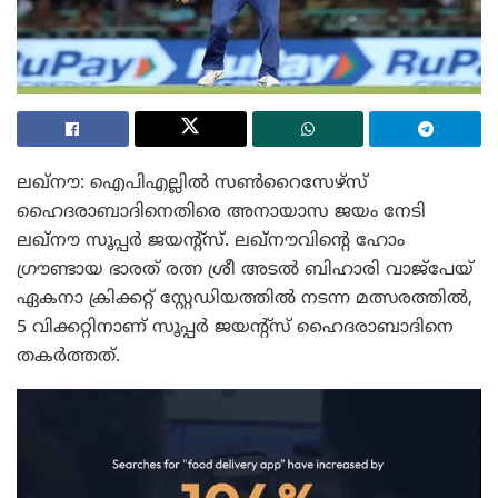
ലഖ്നൗ: ഐപിഎല്ലിൽ സൺറൈസേഴ്സ്
ഹൈദരാബാദിനെതിരെ അനായാസ ജയം നേടി
ലഖ്നൗ സൂപ്പർ ജയന്റ്സ്. ലഖ്നൗവിന്റെ ഹോം
ഗ്രൗണ്ടായ ഭാരത് രത്ന ശ്രീ അടൽ ബിഹാരി വാജ്പേയ്
ഏകനാ ക്രിക്കറ്റ് സ്റ്റേഡിയത്തിൽ നടന്ന മത്സരത്തിൽ,
5 വിക്കറ്റിനാണ് സൂപ്പർ ജയന്റ്സ് ഹൈദരാബാദിനെ
തകർത്തത്.