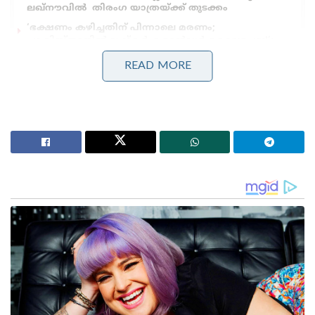
ലഖ്‌നൗവിൽ തിരംഗ യാത്രയ്ക്ക് തുടക്കം
‘ഭക്ഷണം കഴിച്ചതിന് പിന്നാലെ മരണം;
പാകിസ്താനിൽ ലഷ്കർ കമാൻഡർ കൊല്ലപ്പെട്ടു!’:
അജ്ഞാത തോക്കുധാരികളുടെ പേടിസ്വപ്നത്തിൽ
READ MORE
ഭീകരർ
4 ഓവറിൽ 18 റൺസ് മാത്രം വഴങ്ങി 3 വിക്കറ്റ്
വീഴ്ത്തിയ ക്രുണാൽ പാണ്ഡ്യ, 4 ഓവറിൽ 23 റൺസിന്
2 വിക്കറ്റ് വീഴ്ത്തിയ വെറ്ററൻ സ്പിന്നർ അമിത് മിശ്ര,
ഓരോ വിക്കറ്റുകൾ വീതം പങ്കിട്ട യാഷ് ഠാക്കൂർ, രവി
ബിഷ്ണോയ് എന്നിവർ ചേർന്നാണ് ഹൈദരാബാദിനെ
പിടിച്ചു കെട്ടിയത്. രാഹുൽ ത്രിപാഠിയെ പുറത്താക്കാൻ
അമിത് മിശ്ര എടുത്ത അതിമനോഹരമായ ക്യാച്ച്
ശ്രദ്ധേയമായി.
35 റൺസെടുത്ത രാഹുൽ ത്രിപാഠിയാണ്
ഹൈദരാബാദിന്റെ ടോപ് സ്കോറർ. ഓപ്പണർ
അന്മോല്പ്രീത് സിംഗ് 31 റൺസെടുത്തു. 10 പന്തിൽ 2