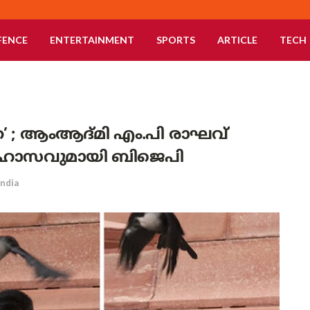
FENCE
ENTERTAINMENT
SPORTS
ARTICLE
TECH
’ ; ആംആദ്മി എം.പി രാഘവ്
രിഹാസവുമായി ബിജെപി
India