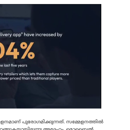
ളനമാണ് പുരോഗമിക്കുന്നത്. സമ്മേളനത്തിൽ
്ക് ഇറങ്ങുകയായിരുന്നു അദ്ദേഹം. മൊബൈൽ