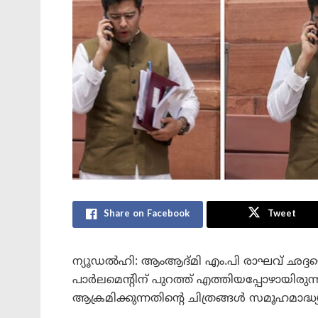
Share on Facebook
Tweet
ന്യൂഡൽഹി: ആംആദ്മി എം.പി രാഘവ് ഛദ്ദയെ
പാർലമെന്റിന് പുറത്ത് എത്തിയപ്പോഴായിരുന
ആക്രമിക്കുന്നതിന്റെ ചിത്രങ്ങൾ സമൂഹമാദ്ധ്യ