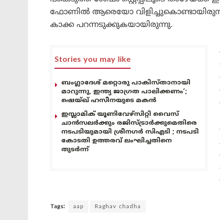
ഫോണിൽ ആരെയോ വിളിച്ചുകൊണ്ടായിരുന്നു 
കാക്ക പറന്നടുക്കുകയായിരുന്നു.
Stories you may like
ബംഗ്ലാദേശ് മറ്റൊരു പാകിസ്താനായി
മാറുന്നു, ഇന്ത്യ ജാഗ്രത പാലിക്കണം’;
ഷെയ്ഖ് ഹസീനയുടെ മകൻ
ഇസ്ലാമിക് യൂണിവേഴ്സിറ്റി വൈസ്
ചാൻസലർക്കും രജിസ്ട്രാർക്കുമെതിരെ
നടപടിയുമായി ശ്രീനഗർ സിഎടി ; നടപടി
കോടതി ഉത്തരവ് ലംഘിച്ചതിനെ
തുടർന്ന്
Tags:
aap
Raghav chadha