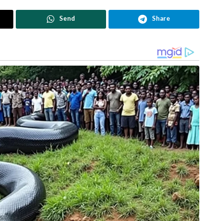
Send
Share