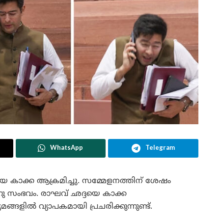
WhatsApp
Telegram
 കാക്ക ആക്രമിച്ചു. സമ്മേളനത്തിന് ശേഷം
്നു സംഭവം. രാഘവ് ഛദ്ദയെ കാക്ക
മങ്ങളിൽ വ്യാപകമായി പ്രചരിക്കുന്നുണ്ട്.