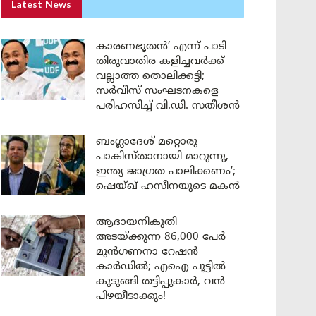
Latest News
കാരണഭൂതൻ’ എന്ന് പാടി
തിരുവാതിര കളിച്ചവർക്ക്
വല്ലാത്ത തൊലിക്കട്ടി;
സർവീസ് സംഘടനകളെ
പരിഹസിച്ച് വി.ഡി. സതീശൻ
ബംഗ്ലാദേശ് മറ്റൊരു
പാകിസ്താനായി മാറുന്നു,
ഇന്ത്യ ജാഗ്രത പാലിക്കണം’;
ഷെയ്ഖ് ഹസീനയുടെ മകൻ
ആദായനികുതി
അടയ്ക്കുന്ന 86,000 പേർ
മുൻഗണനാ റേഷൻ
കാർഡിൽ; എഐ പൂട്ടിൽ
കുടുങ്ങി തട്ടിപ്പുകാർ, വൻ
പിഴയീടാക്കും!