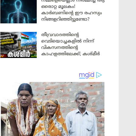
നമ്മളെയെല്ലാം നിർമ്മിച്ച ആ
ഒരൊറ്റ മൂലകം!
കാർബണിന്റെ ഈ രഹസ്യം
നിങ്ങളറിഞ്ഞിട്ടുണ്ടോ?
തീവ്രവാദത്തിന്റെ
വെടിയൊച്ചകളിൽ നിന്ന്
വികസനത്തിന്റെ
കാഹളത്തിലേക്ക്; കശ്മീർ