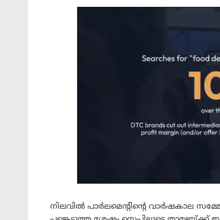
നിലവിൽ പാർലമെന്റിന്റെ വാർഷകാല സമ്മേ
പങ്കെടുത്ത ശേഷം സ്റ്റെപ്പിലൂടെ താഴേയ്ക