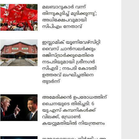
മലബാറുകാർ വന്ന്
തിന്നുകുടിച്ച് മുടിക്കുന്നു’;
അധിക്ഷേപവുമായി
സിപിഎം നേതാവ്
ഇസ്ലാമിക് യൂണിവേഴ്സിറ്റി
വൈസ് ചാൻസലർക്കും
രജിസ്ട്രാർക്കുമെതിരെ
നടപടിയുമായി ശ്രീനഗർ
സിഎടി ; നടപടി കോടതി
ഉത്തരവ് ലംഘിച്ചതിനെ
തുടർന്ന്
അമേരിക്കൻ ഉപരോധത്തിന്
ചൈനയുടെ തിരിച്ചടി: 6
യു.എസ് കമ്പനികൾക്ക്
വിലക്ക്, ഡ്രോൺ
കയറ്റുമതിയിൽ നിയന്ത്രണം