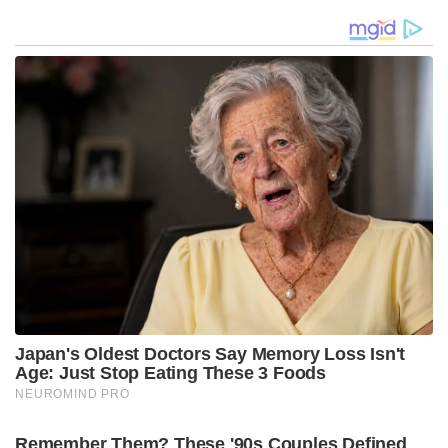
Stories you may like
‘എന്റെ പൊന്നു ചേട്ടാ, കാവി ഈ ബ്രാൻഡിന്റെ
നിറമാണ്; കാവി നിറത്തിനോട് യൂട്യൂബർക്ക്
അസഹിഷ്ണുത;വാ അടപ്പിച്ച് പ്രിയ വാര്യർ
‘ഇസ്ലാമിക് നാറ്റോ’!; പാകിസ്താനും സൗദിയും
തുർക്കിയും കൈകോർത്ത് സൈനിക സഖ്യം
രൂപീകരിക്കുന്നു!’: ഒപ്പുവെക്കാൻ വൻ കരാർ
Tags:
binoy viswam
rahul gandhi