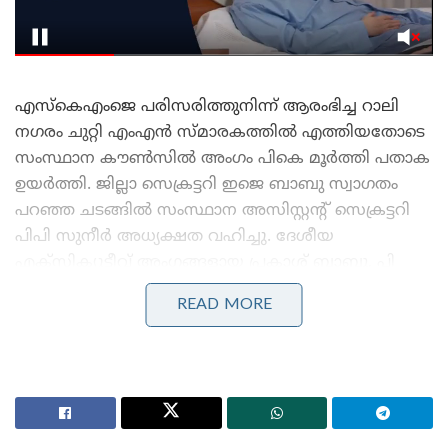
എസ്കെഎംജെ പരിസരിത്തുനിന്ന് ആരംഭിച്ച റാലി
നഗരം ചുറ്റി എംഎൻ സ്മാരകത്തിൽ എത്തിയതോടെ
സംസ്ഥാന കൗൺസിൽ അംഗം പികെ മൂർത്തി പതാക
ഉയർത്തി. ജില്ലാ സെക്രട്ടറി ഇജെ ബാബു സ്വാഗതം
പറഞ്ഞ ചടങ്ങിൽ സംസ്ഥാന അസിസ്റ്റന്റ് സെക്രട്ടറി
പിപി സുനീർ അധ്യക്ഷത വഹിച്ചു. ദേശീയ
എക്സിക്യുട്ടീവ് അംഗങ്ങളായ പ്രകാശ് ബാബു, പി
സന്തോഷ് കുമാർ എംപി, സംസ്ഥാന എക്സിക്യുട്ടീവ്
READ MORE
അംഗം ടിവി ബാലൻ, മഹിളാ സംഘം സംസ്ഥാന
സെക്രട്ടറി ഇഎസ്ബിജി മോൾ എന്നിവ‍ർ സംസാരിച്ചു.
സംസ്ഥാന കൗൺസിൽ അംഗം വിജയൻ ചെറുകര
നന്ദി രേഖപ്പെടുത്തി.