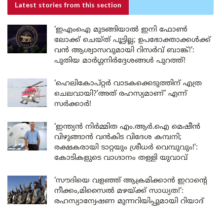
Latest stories
from this section
‘ഇഎംഐ മുടങ്ങിയാൽ ഇനി ഫോൺ
ലോക്ക് ചെയ്ത് പൂട്ടില്ല; ഉപഭോക്താക്കൾക്ക്
വൻ ആശ്വാസവുമായി റിസർവ് ബാങ്ക്!’:
പുതിയ മാർഗ്ഗനിർദ്ദേശങ്ങൾ പുറത്ത്!
‘ഹെലികോപ്റ്റർ വാടകക്കെടുത്തിന് എത്ര
ചെലവായി?’അത് രഹസ്യമാണ്’ എന്ന്
സർക്കാർ!
‘ഇന്ത്യൻ നിർമ്മിത എം.ആർ.ഐ മെഷീൻ
വിഴുങ്ങാൻ വൻകിട വിദേശ കമ്പനി;
രക്ഷകരായി ടാറ്റയും ശ്രീധർ വെമ്പുവും!’:
കോടികളുടെ വാഗ്ദാനം തള്ളി യുവാവ്
‘സൗദിയെ വളഞ്ഞ് ആക്രമിക്കാൻ ഇറാന്റെ
നീക്കം,മിസൈൽ മഴയ്ക്ക് സാധ്യത!’:
രഹസ്യാന്വേഷണ മുന്നറിയിപ്പുമായി റിയാദ്