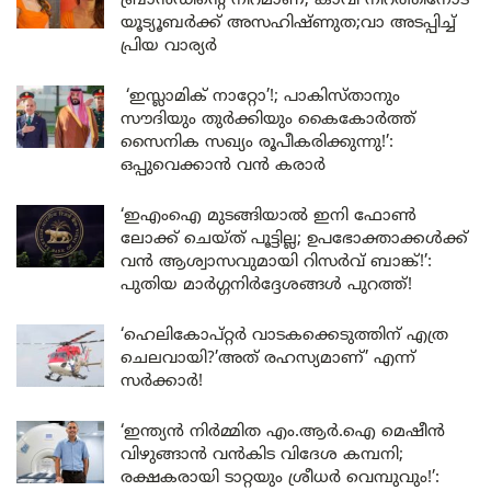
ബ്രാൻഡിന്റെ നിറമാണ്; കാവി നിറത്തിനോട്
യൂട്യൂബർക്ക് അസഹിഷ്ണുത;വാ അടപ്പിച്ച്
പ്രിയ വാര്യർ
‘ഇസ്ലാമിക് നാറ്റോ’!; പാകിസ്താനും
സൗദിയും തുർക്കിയും കൈകോർത്ത്
സൈനിക സഖ്യം രൂപീകരിക്കുന്നു!’:
ഒപ്പുവെക്കാൻ വൻ കരാർ
‘ഇഎംഐ മുടങ്ങിയാൽ ഇനി ഫോൺ
ലോക്ക് ചെയ്ത് പൂട്ടില്ല; ഉപഭോക്താക്കൾക്ക്
വൻ ആശ്വാസവുമായി റിസർവ് ബാങ്ക്!’:
പുതിയ മാർഗ്ഗനിർദ്ദേശങ്ങൾ പുറത്ത്!
‘ഹെലികോപ്റ്റർ വാടകക്കെടുത്തിന് എത്ര
ചെലവായി?’അത് രഹസ്യമാണ്’ എന്ന്
സർക്കാർ!
‘ഇന്ത്യൻ നിർമ്മിത എം.ആർ.ഐ മെഷീൻ
വിഴുങ്ങാൻ വൻകിട വിദേശ കമ്പനി;
രക്ഷകരായി ടാറ്റയും ശ്രീധർ വെമ്പുവും!’: