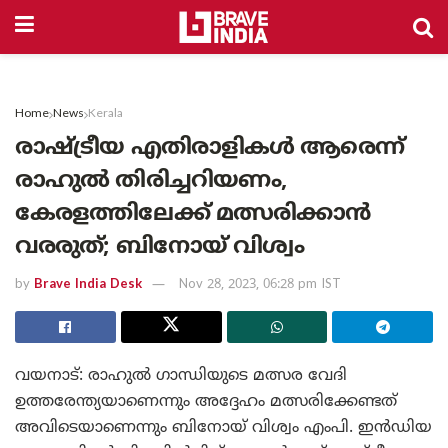
Home
News
Kerala
രാഷ്ട്രീയ എതിരാളികൾ ആരെന്ന്
രാഹുൽ തിരിച്ചറിയണം,
കേരളത്തിലേക്ക് മത്സരിക്കാൻ
വരരുത്; ബിനോയ് വിശ്വം
by
Brave India Desk
Nov 28, 2023, 06:28 pm IST
വയനാട്: രാഹുൽ ഗാന്ധിയുടെ മത്സര വേദി
ഉത്തരേന്ത്യയാണെന്നും അ‌ദ്ദേഹം മത്സരിക്കേണ്ടത്
അ‌വിടെയാണെന്നും ബിനോയ് വിശ്വം എംപി. ഇൻഡിയ