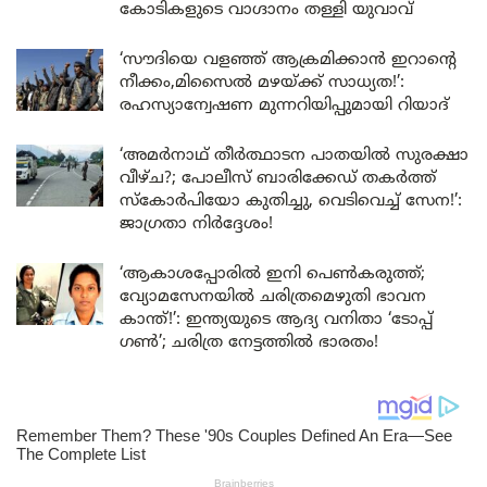
കോടികളുടെ വാഗ്ദാനം തള്ളി യുവാവ്
‘സൗദിയെ വളഞ്ഞ് ആക്രമിക്കാൻ ഇറാന്റെ
നീക്കം,മിസൈൽ മഴയ്ക്ക് സാധ്യത!’:
രഹസ്യാന്വേഷണ മുന്നറിയിപ്പുമായി റിയാദ്
‘അമർനാഥ് തീർത്ഥാടന പാതയിൽ സുരക്ഷാ
വീഴ്ച?; പോലീസ് ബാരിക്കേഡ് തകർത്ത്
സ്കോർപിയോ കുതിച്ചു, വെടിവെച്ച് സേന!’:
ജാഗ്രതാ നിർദ്ദേശം!
‘ആകാശപ്പോരിൽ ഇനി പെൺകരുത്ത്;
വ്യോമസേനയിൽ ചരിത്രമെഴുതി ഭാവന
കാന്ത്!’: ഇന്ത്യയുടെ ആദ്യ വനിതാ ‘ടോപ്പ്
ഗൺ’; ചരിത്ര നേട്ടത്തിൽ ഭാരതം!