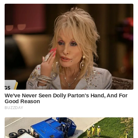
കഴിഞ്ഞു എന്നുമാണ് റഷ്യൻ വ്യോമസേന
അവകാശപ്പെട്ടത് . ഈ അവകാശ വാദം പാശ്ചാത്യ
ശക്തികൾ ആരും തള്ളിക്കളയാത്തതിനാൽ
വളരെയധികം വിശ്വാസ്യമാണ് .
കഴിഞ്ഞ കൊല്ലം റഷ്യയിൽ നിന്നും S 400 വാങ്ങാൻ
നമ്മുടെ രാജ്യം തീരുമാനിച്ചിരുന്നു 2020 -ഓടെ ഈ
സംവിധാനം നമ്മുടെ വ്യോമാതിർത്തികൾ
പരിരക്ഷിക്കുമെന്നായിരുന്നു പ്രതീക്ഷ. എന്നാൽ
കൊറോണ വൈറസ് വ്യാപനം ആയുധം കൈമാറൽ
അനിയന്ത്രിതമായി നീട്ടുമെന്നതിനാൽ എസ്-400
ഇന്ത്യയിലേക്ക് എന്നെത്തുമെന്ന് ഉറപ്പായിട്ടില്ല.
റഫേലിന്റെ കാര്യത്തിലും ഈ അനിശ്ചിതത്വം
നിലനിൽക്കുന്നുണ്ട്.
Tags:
featured
Sainikam