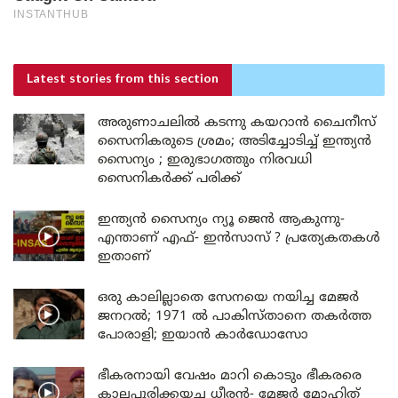
Latest stories
from this section
അരുണാചലിൽ കടന്നു കയറാൻ ചൈനീസ്
സൈനികരുടെ ശ്രമം; അടിച്ചോടിച്ച് ഇന്ത്യൻ
സൈന്യം ; ഇരുഭാഗത്തും നിരവധി
സൈനികർക്ക് പരിക്ക്
ഇന്ത്യൻ സൈന്യം ന്യൂ ജെൻ ആകുന്നു-
എന്താണ് എഫ്- ഇൻസാസ് ? പ്രത്യേകതകൾ
ഇതാണ്
ഒരു കാലില്ലാതെ സേനയെ നയിച്ച മേജർ
ജനറൽ; 1971 ൽ പാകിസ്താനെ തകർത്ത
പോരാളി; ഇയാൻ കാർഡോസോ
ഭീകരനായി വേഷം മാറി കൊടും ഭീകരരെ
കാലപുരിക്കയച്ച ധീരൻ- മേജർ മോഹിത്