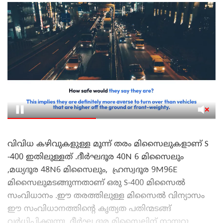
വിവിധ കഴിവുകളുള്ള മൂന്ന് തരം മിസൈലുകളാണ് S
-400 ഇതിലുള്ളത് .ദീർഘദൂര 40N 6 മിസൈലും
,മധ്യദൂര 48N6 മിസൈലും, ഹ്രസ്വദൂര 9M96E
മിസൈലുമടങ്ങുന്നതാണ് ഒരു S-400 മിസൈൽ
സംവിധാനം .ഈ തരത്തിലുള്ള മിസൈൽ വിന്യാസം
ഈ സംവിധാനത്തിന്റെ കൃത്യത പതിന്മടങ്ങ്
വർധിപ്പിക്കുന്നു .ദീർഘ ദൂര മിസൈലിന് നാനൂറു