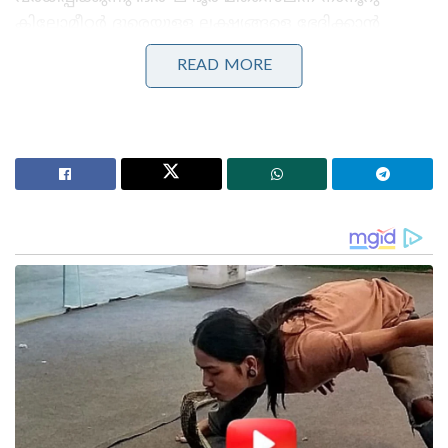
കിലോമീറ്റർ ദൂരെയുള്ള ലക്ഷ്യങ്ങളെ ഭേദിക്കാൻ
കഴിവുണ്ട് .മറ്റു ഹ്രസ്വദൂര വ്യോമവേധ മിസൈൽ
READ MORE
സംവിധാനങ്ങളെയും S-400 മായി കൂട്ടിയിണക്കാം
Stories you may like
അന്ന് ഫ്രാൻസ് സാങ്കേതികവിദ്യ നിഷേധിച്ചു, ഇന്ന്
ലോകത്തെ വിറപ്പിക്കുന്ന ‘വിരൂപാക്ഷ’ റഡാറുമായി
ഡിആർഡിഒ;നെഞ്ചിടിപ്പ് കൂട്ടുന്ന തദ്ദേശീയ വിപ്ലവം
ആത്മ നിർഭർ സമുദ്ര പ്രതാപ് ; കോസ്റ്റ് ഗാർഡ്
തദ്ദേശീയമായി നിർമിച്ച മലിനീകരണ നിയന്ത്രണ
കപ്പൽ കമ്മീഷൻ ചെയ്ത് പ്രതിരോധ മന്ത്രി
ഈ മിസൈൽ സംവിധാനത്തെ നിയന്ത്രിക്കുന്നത് ഒരു
AESA (ACTIVE ELCTRONICALLY STEERED ARRY RADAR
) റഡാർ സംവിധാനമാണ് .ഇത്തരം റഡാർ
സംവിധാനങ്ങളെ ജാം ചെയ്യാൻ കഴിയാത്തതിനാൽ