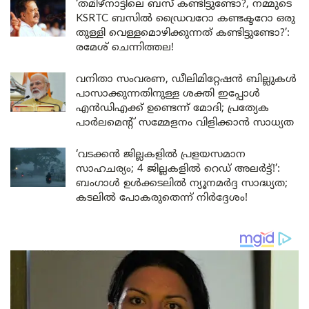
‘തമിഴ്‌നാട്ടിലെ ബസ് കണ്ടിട്ടുണ്ടോ?, നമ്മുടെ
KSRTC ബസിൽ ഡ്രൈവറോ കണ്ടക്ടറോ ഒരു
തുള്ളി വെള്ളമൊഴിക്കുന്നത് കണ്ടിട്ടുണ്ടോ?’:
രമേശ് ചെന്നിത്തല!
വനിതാ സംവരണ, ഡീലിമിറ്റേഷൻ ബില്ലുകൾ
പാസാക്കുന്നതിനുള്ള ശക്തി ഇപ്പോൾ
എൻഡിഎക്ക് ഉണ്ടെന്ന് മോദി; പ്രത്യേക
പാർലമെന്റ് സമ്മേളനം വിളിക്കാൻ സാധ്യത
‘വടക്കൻ ജില്ലകളിൽ പ്രളയസമാന
സാഹചര്യം; 4 ജില്ലകളിൽ റെഡ് അലർട്ട്!’:
ബംഗാൾ ഉൾക്കടലിൽ ന്യൂനമർദ്ദ സാദ്ധ്യത;
കടലിൽ പോകരുതെന്ന് നിർദ്ദേശം!