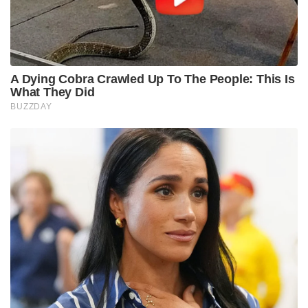
,എല്ലാ സാഹചര്യങ്ങളിലും മിസൈൽ സംവിധാനത്തെ
കർമ്മനിരതമായി നിർത്താൻ S-400 സംവിധാനത്തിന്
കഴിയുന്നു . വിവിധ ദൂരപരിധിയുള്ള റഡാർ
സംവിധാനങ്ങളെയും S-400 വ്യോമപ്രതിരോധ
സംവിധാനത്തിൽ കൂട്ടിയിണക്കാൻ സാധിക്കും .
ഒരു S-400 സംവിധാനത്തിന്റെ മൂന്നാമത്തെ ഘടകമാണ്
മോർഫിയെസ്സ് (Morpheus) സ്വയം പ്രതിരോധ
സംവിധാനം .തീരെ താഴ്ന്നു പറക്കുന്ന ക്രൂയിസ്
മിസൈലുകളിൽ നിന്നും .ദീർഘ ദൂര റഡാർ വേധ
മിസൈലുകളിൽ നിന്നും S -400 സംവിധാനത്തെ
സംരക്ഷിക്കാൻ കഴിവുള്ള ശക്തമായ ഒരു ഹ്രസ്വ ദൂര
വ്യോമ പ്രതിരോധ സംവിധാനമാണ് മോർഫിയെസ്സ്.
S-400 സംവിധാനത്തിന്റെ കൃത്യതക്കു പ്രധാന കാരണം
അതിന്റെ ദീർഘ ദൂര പരിധിയാണ് .വിമാനങ്ങളെയും
,മിസൈലുകളെയും 400 കിലോമീറ്റർ ദൂരെ വച്ച് തന്നെ
കണ്ടുപിടിക്കാനും നശിപ്പിക്കാനും S-400 നു കഴിയും