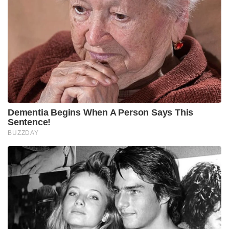
രൂപകൽപ്പന ചെയ്യപ്പെടുകയാണ് ഇപ്പോൾ MWF.
വേഗതയിൽ (1.8 മാക്) പഴയ
തേജസിനൊപ്പമാണെങ്കിലും റേഞ്ചിലും
ആയുധവാഹകശേഷിയിലും തേജസിനെക്കാൾ
മുന്നിട്ടു നിൽക്കുന്ന വിമാനമാണ് MWF. 1500
കിലോമീറ്റർ റേഞ്ചും ആയുധം ഘടിപ്പിക്കാനുള്ള 11
ഹാർഡ്‌പോയിന്റുകളും DRDO നിർമ്മിക്കുന്ന
പുതുതലമുറ ഉത്തം AESA റഡാറും ഒക്കെയായി ഒരു
മികച്ച വിമാനമായിത്തന്നെയാണ് MWFനെയും
വികസിപ്പിച്ചു വരുന്നത്.
ഘാതക്
2025ഓട് കൂടി സർവ്വീസിൽ വിന്യസിക്കും എന്ന്
കരുതപ്പെടുന്ന ആദ്യത്തെ സ്വദേശി UCAV (Unmanned
Combat Air Vehicle) ആണ് ഘാതക്. നിലവിലുള്ള
UAVകളിൽ നിന്നും വ്യത്യസ്തമായി വിവിധലക്ഷ്യങ്ങളെ
ആക്രമിക്കാൻ ശേഷിയുണ്ടെന്നതാണ് ഘാതകിനെ