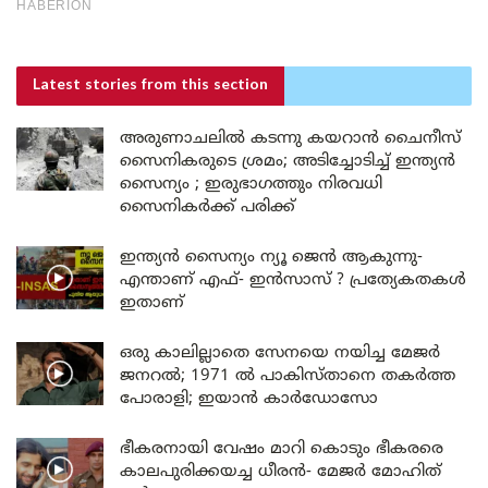
Latest stories
from this section
അരുണാചലിൽ കടന്നു കയറാൻ ചൈനീസ്
സൈനികരുടെ ശ്രമം; അടിച്ചോടിച്ച് ഇന്ത്യൻ
സൈന്യം ; ഇരുഭാഗത്തും നിരവധി
സൈനികർക്ക് പരിക്ക്
ഇന്ത്യൻ സൈന്യം ന്യൂ ജെൻ ആകുന്നു-
എന്താണ് എഫ്- ഇൻസാസ് ? പ്രത്യേകതകൾ
ഇതാണ്
ഒരു കാലില്ലാതെ സേനയെ നയിച്ച മേജർ
ജനറൽ; 1971 ൽ പാകിസ്താനെ തകർത്ത
പോരാളി; ഇയാൻ കാർഡോസോ
ഭീകരനായി വേഷം മാറി കൊടും ഭീകരരെ
കാലപുരിക്കയച്ച ധീരൻ- മേജർ മോഹിത്