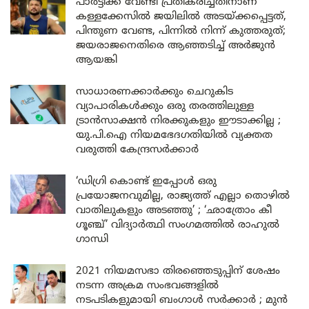
പാർട്ടിക്ക് വേണ്ടി പ്രതികരിച്ചതിനാണ്
കള്ളക്കേസിൽ ജയിലിൽ അടയ്ക്കപ്പെട്ടത്,
പിന്തുണ വേണ്ട, പിന്നിൽ നിന്ന് കുത്തരുത്;
ജയരാജനെതിരെ ആഞ്ഞടിച്ച് അർജുൻ
ആയങ്കി
സാധാരണക്കാർക്കും ചെറുകിട
വ്യാപാരികൾക്കും ഒരു തരത്തിലുള്ള
ട്രാൻസാക്ഷൻ നിരക്കുകളും ഈടാക്കില്ല ;
യു.പി.ഐ നിയമഭേദഗതിയിൽ വ്യക്തത
വരുത്തി കേന്ദ്രസർക്കാർ
‘ഡിഗ്രി കൊണ്ട് ഇപ്പോൾ ഒരു
പ്രയോജനവുമില്ല, രാജ്യത്ത് എല്ലാ തൊഴിൽ
വാതിലുകളും അടഞ്ഞു’ ; ‘ഛാത്രോം കീ
ഗൂഞ്ച്’ വിദ്യാർത്ഥി സംഗമത്തിൽ രാഹുൽ
ഗാന്ധി
2021 നിയമസഭാ തിരഞ്ഞെടുപ്പിന് ശേഷം
നടന്ന അക്രമ സംഭവങ്ങളിൽ
നടപടികളുമായി ബംഗാൾ സർക്കാർ ; മുൻ