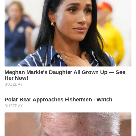
നിർമ്മാതാക്കളായ ഫ്രഞ്ച് കമ്പനി ദസ്സോ, സൂപ്പർ
ഹോർണറ്റ് നിർമ്മാതാക്കളായ അമേരിക്കൻ കമ്പനി
ബോയിങ്, റഷ്യൻ കമ്പനി റൊസോബോറോൺ
എക്സ്പോർട്ട്, സ്വീഡിഷ് കമ്പനിയായ സാബ്
എന്നിവർ താല്പര്യം പ്രകടിപ്പിച്ചിട്ടുണ്ട്.
MWF (Medium Weight Fighter)
തേജസ് എന്ന LCA (Light Combat Aircraft) പദ്ധതിക്ക്
Mk1, Mk1A എന്നീ വേരിയന്റുകൾക്ക് ശേഷം Mk2
എന്നൊരു പുതിയ വിമാനം പദ്ധതിയിലുണ്ടായിരുന്നു.
എന്നാൽ വായുസേന സൂചിപ്പിച്ച LCAയുടെ ചില
പരിമിതികൾ മറികടക്കാൻ വേണ്ടി രൂപകൽപ്പനയിൽ
മാറ്റം വരുത്തിയതാണ് MWF (Medium Weight Fighter).
നിലവിലെ തേജസിന്റെ രണ്ടാം പതിപ്പിനു പകരം
പുതിയൊരു വിമാനം തന്നെ രൂപകൽപ്പന
ചെയ്യുകയാണ് HAL ഇപ്പോൾ. 2030നു മുൻപ്
സേനയിൽ വിന്യസിക്കുക എന്ന ഉദ്ദേശത്തോടെ