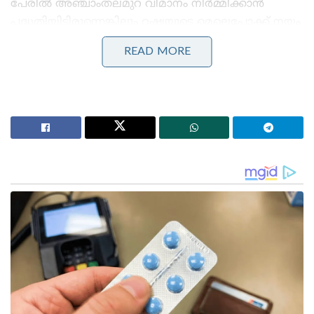
പേരിൽ അഞ്ചാംതലമുറ വിമാനം നിർമ്മിക്കാൻ
പദ്ധതിയിട്ടിരുന്നെങ്കിലും റഷ്യയുടെ മെല്ലെപ്പോക്ക് നയം
കാരണം ആ പദ്ധതി ഉപേക്ഷിക്കുകയായിരുന്നു.
READ MORE
അതേ സമയത്തു തന്നെ AMCA (Advanced Medium
Combat Aircraft) എന്ന പേരിൽ അറിയപ്പെടുന്ന മറ്റൊരു
അഞ്ചാം തലമുറ മൾട്ടിറോൾ ഫൈറ്റർ വിമാനവും
സ്വന്തമായി നിർമ്മിക്കാൻ നമ്മൾ പദ്ധതിയിട്ടിരുന്നു.
അതാണ് നിലവിൽ ജീവൻ വച്ച ഒരു പദ്ധതി.
Stories you may like
അന്ന് ഫ്രാൻസ് സാങ്കേതികവിദ്യ നിഷേധിച്ചു, ഇന്ന്
ലോകത്തെ വിറപ്പിക്കുന്ന ‘വിരൂപാക്ഷ’ റഡാറുമായി
ഡിആർഡിഒ;നെഞ്ചിടിപ്പ് കൂട്ടുന്ന തദ്ദേശീയ വിപ്ലവം
ആത്മ നിർഭർ സമുദ്ര പ്രതാപ് ; കോസ്റ്റ് ഗാർഡ്
തദ്ദേശീയമായി നിർമിച്ച മലിനീകരണ നിയന്ത്രണ
കപ്പൽ കമ്മീഷൻ ചെയ്ത് പ്രതിരോധ മന്ത്രി