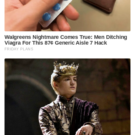
അഞ്ചാം തലമുറ വിമാനങ്ങളുടെ സവിശേഷതയായ
സ്റ്റെൽത് (ശത്രു റഡാറുകൾക്ക് എളുപ്പം
കണ്ടുപിടിക്കാനാകാത്ത രൂപകൽപ്പനയും നിറവും),
ശത്രു റഡാറുകളെ എളുപ്പം കണ്ടെത്തി കരയിലും
ആകാശത്തുമുള്ള ലക്ഷ്യങ്ങളെ തിരിച്ചറിയാൻ
സാധിക്കുന്ന അടുത്ത തലമുറ AESA (Active Electronic
Scanned Array) റഡാറുകൾ, ആയുധങ്ങൾ പുറത്തു
കാണാത്ത വിധം സജ്ജീകരിക്കാവുന്ന ഇന്റേണൽ
വെപ്പൺസ് ബേ, ഇരുനൂറിലധികം കിലോമീറ്റർ
ദൂരെയുള്ള ലക്ഷ്യത്തെപ്പോലും ഭേദിക്കാൻ കഴിവുള്ള
പുതുതലമുറ BVR (Beyond Visual Range) മിസൈലുകൾ,
ലേസർ ഗൈഡഡ് ബോംബുകൾ തുടങ്ങിയ
ആയുധങ്ങൾ, പുതുതലമുറ നിയന്ത്രണ
സംവിധാനങ്ങൾ, തുടങ്ങിയ സകല സവിശേഷതകളും
ഉൾക്കൊള്ളുന്നതാണ് AMCA.
2007 കാലഘട്ടം മുതൽ പദ്ധതിയിട്ടു തുടങ്ങിയെങ്കിലും
2018ഓടെയാണ് പദ്ധതിക്ക് ജീവൻ വച്ചത്. മുൻ