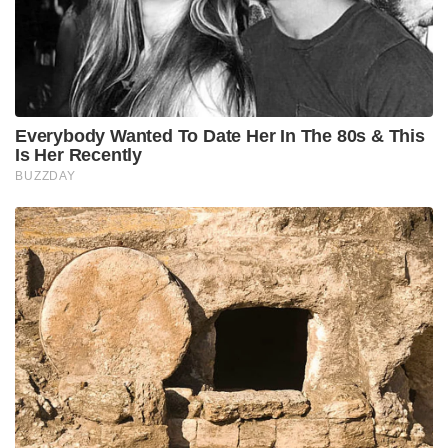
വ്യത്യസ്തമാക്കുന്നത്. വായുസേനയ്ക്ക് കൂടുതൽ
പിൻബലമേകുന്നതിനായി 2009 മുതൽ
പദ്ധതിയ്ക്കായുള്ള പഠനം ആരംഭിച്ചെങ്കിലും
2019ലാണ് അതിനായി 231 കോടി രൂപ
വകയിരുത്തിക്കൊണ്ട് സർക്കാർ ഈ പദ്ധതിക്ക്
ഊർജ്ജമേകിയത്. ഘാതകിനുള്ള എഞ്ചിനും
തദ്ദേശീയമായിത്തന്നെ വികസിപ്പിക്കാനാണ് നീക്കം.
നിലവിലെ സാഹചര്യത്തിൽ ആക്രമണശേഷിയുള്ള
UAVയായ അമേരിക്കൻ നിർമ്മിത പ്രെഡേറ്റർ ബിയുടെ
30 ഡ്രോണുകൾക്ക് ഭാരതം ഓർഡർ നൽകിയിട്ടുണ്ട്.
Tags:
Sainikam
featured
fighter jets
AMCA
ഘാതക്