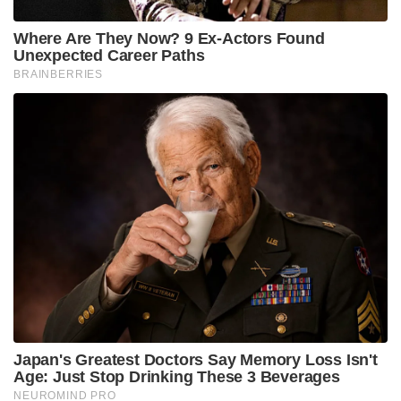
പ്രതിരോധമന്ത്രി മനോഹർ പരീക്കറാണ് FGFA
രൂപകൽപ്പനയിൽ റഷ്യയുടെ മെല്ലെപ്പോക്ക്
മനസ്സിലാക്കി AMCA നിർമ്മാണം വേഗത്തിലാക്കാൻ
മുൻകൈയെടുത്തത്. നിലവിലെ വേഗതയിൽപ്പോലും
2032 എങ്കിലും ആകാതെ AMCAയുടെ ആദ്യ മോഡൽ
പറന്നുയരില്ലെന്ന് മേഖലയിലെ വിദഗ്ദ്ധർ
വിലയിരുത്തുന്നു. 2035ഓടു കൂടി ആദ്യ ബാച്ചിനെ
സർവീസിൽ എത്തിക്കുവാനാണ് വായുസേനയും
ലക്ഷ്യമിടുന്നത്. ആ സമയമാകുമ്പോഴേക്ക് മറ്റു ചില
രാജ്യങ്ങളിൽ ആറാംതലമുറ യുദ്ധവിമാനങ്ങൾ പറന്നു
തുടങ്ങുമെന്നും വിദഗ്ദ്ധർ അഭിപ്രായപ്പെടുന്നു.
ORCA (Omni Role Combat Aircraft)
മൂന്നാമതൊരു വിമാനവാഹിനി എന്ന അഭിപ്രായത്തിൽ
ഉറച്ചു നിൽക്കുന്ന നാവികസേനയുടെ പ്രധാന
ആവശ്യങ്ങളിലൊന്നാണ് TEDBF (Twin Engine Deck
Based Fighter) ജെറ്റ് എന്ന പുതുതലമുറ