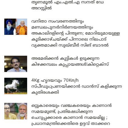
തൃണമൂൽ എം.എൽ.എ സനത് ഡേ
അറസ്റ്റിൽ
വനിതാ സംവരണത്തിനും
മണ്ഡലപുനർനിർണയത്തിനും
അകാലിദളിന്റെ പിന്തുണ; മോദിയുമായുള്ള
കൂടിക്കാഴ്ചയ്ക്ക് പിന്നാലെ നിലപാട്
വ്യക്തമാക്കി സുഖ്ബീർ സിങ് ബാദൽ
അമേരിക്കൻ കുട്ടികൾ ഉടുക്കുന്ന
കിഴക്കമ്പലം കുപ്പായങ്ങൾ!കിറ്റെക്സ്
4Kg ഹൃദയവും 70Km/h
സ്പീഡും;പ്രണയിക്കാൻ ഡാൻസ് കളിക്കുന്ന
കുതിരശക്തി
ഒറ്റുകാരെയും വഞ്ചകരെയും കാണാൻ
സമയമുണ്ട്, പ്രതിഷേധിക്കുന്ന
ചെറുപ്പക്കാരെ കാണാൻ സമയമില്ല ;
പ്രധാനമന്ത്രിക്കെതിരെ ഉദ്ദവ് താക്കറെ