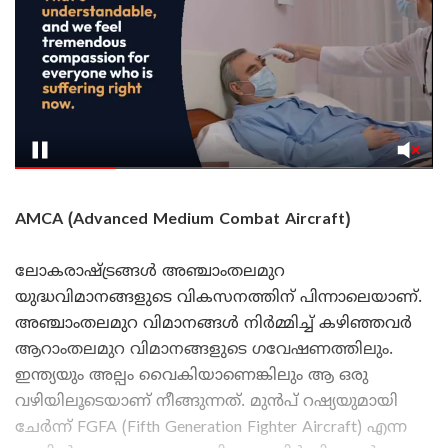
AMCA (Advanced Medium Combat Aircraft)
ലോകരാഷ്ട്രങ്ങൾ അഞ്ചാംതലമുറ
യുദ്ധവിമാനങ്ങളുടെ വികസനത്തിന് പിന്നാലെയാണ്.
അഞ്ചാംതലമുറ വിമാനങ്ങൾ നിർമ്മിച്ച് കഴിഞ്ഞവർ
ആറാംതലമുറ വിമാനങ്ങളുടെ ഗവേഷണത്തിലും.
ഇന്ത്യയും അല്പം വൈകിയാണെങ്കിലും ആ ഒരു
വഴിയിലൂടെയാണ് നീങ്ങുന്നത്. മുൻപ് റഷ്യയുമായി
ചേർന്ന് FGFA (Fifth Generation Fighter Aircraft) എന്ന