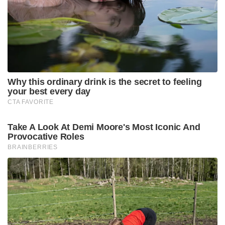
സ്‌ഫോടനത്തിന് പിന്നാലെ മുഴുവൻ ബസുകളും
തങ്ങളുടെ സംഘം വളഞ്ഞു. എല്ലാ സൈനികരെയും
ഇല്ലാതാക്കി. 90 പാകിസ്താൻ പട്ടാളക്കാരെ
വകവരുത്തിയെന്നും മജീദ് ബ്രിഗേഡ് വ്യക്തമാക്കി.
പാകിസ്താൻ ബലൂച് സ്വതന്ത്ര പോരാളികൾ
തങ്ങളുടെ പ്രവർത്തനങ്ങൾ കടുപ്പിക്കുകയാണ്.
ഏതാനും ദിവസങ്ങൾക്ക് മുൻപ് ജാഫർ എക്‌സ്പ്രസ്
ഇവർ റാഞ്ചുകയും യാത്രികരെ ബന്ദികളാക്കുകയും
ചെയ്തിരുന്നു. ഖ്വറ്റയിൽ നിന്നും പെഷവാറിലേക്ക്
പോകുകയായിരുന്ന ട്രെയിൻ ആയിരുന്നു ഇവർ
റാഞ്ചിയത്. വളരെ പാട് പെട്ടായിരുന്നു ഇവരുടെ
പക്കൽ നിന്നും ബന്ദികളെ മോചിപ്പിച്ചത്.
Tags:
pakisthan
Convoy
Baloch insurgents
Pakistani military