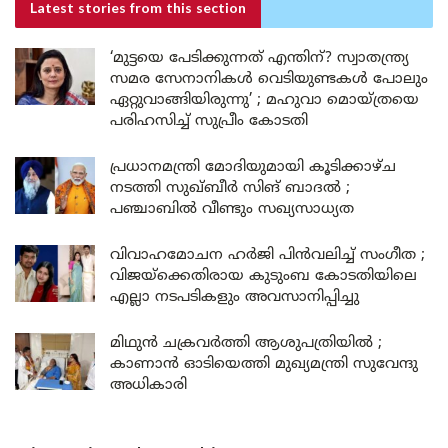
Latest stories
from this section
‘മുട്ടയെ പേടിക്കുന്നത് എന്തിന്? സ്വാതന്ത്ര്യ
സമര സേനാനികൾ വെടിയുണ്ടകൾ പോലും
ഏറ്റുവാങ്ങിയിരുന്നു’ ; മഹുവാ മൊയ്ത്രയെ
പരിഹസിച്ച് സുപ്രീം കോടതി
പ്രധാനമന്ത്രി മോദിയുമായി കൂടിക്കാഴ്ച
നടത്തി സുഖ്ബീർ സിങ് ബാദൽ ;
പഞ്ചാബിൽ വീണ്ടും സഖ്യസാധ്യത
വിവാഹമോചന ഹർജി പിൻവലിച്ച് സംഗീത ;
വിജയ്ക്കെതിരായ കുടുംബ കോടതിയിലെ
എല്ലാ നടപടികളും അവസാനിപ്പിച്ചു
മിഥുൻ ചക്രവർത്തി ആശുപത്രിയിൽ ;
കാണാൻ ഓടിയെത്തി മുഖ്യമന്ത്രി സുവേന്ദു
അധികാരി