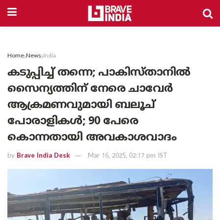
Home
News
India
കടുപ്പിച്ച് തന്നെ; പാകിസ്താനിൽ
സൈന്യത്തിന് നേരെ ചാവേർ
ആക്രമണവുമായി ബലൂച്
പോരാളികൾ; 90 പേരെ
കൊന്നതായി അവകാശവാദം
by
Brave India Desk
Mar 16, 2025, 02:17 pm IST