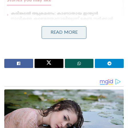
Stories you may like
കരിങ്കടൽ ആക്രമണം: കാണാതായ ഇന്ത്യൻ
നാവികരെ കണ്ടെത്താനായില്ലെന്ന് കേന്ദ്ര സർക്കാർ
സുപ്രീം കോടതിയിൽ
ജന്തർ മന്തറിൽ പ്രതിഷേധങ്ങൾക്ക് വിലക്ക്
READ MORE
ഏർപ്പെടുത്തണമെന്ന് ഹർജി ; കേന്ദ്ര സർക്കാരിനോട്
നിലപാട് തേടി കോടതി
അതേസമയം ആക്രമണത്തിൽ 90 പേരെ
കൊലപ്പെടുത്തിയെന്നാണ് ബലൂച് സ്വതന്ത്ര
പോരാളികൾ അവകാശപ്പെടുന്നത്. രക്ഷൻ മില്ലിന്
സമീപം ഏതാനും മണിക്കൂറുകൾക്ക് മുൻപ് നടന്ന
ആക്രമണത്തിന്റെ ഉത്തരവാദികൾ തങ്ങളാണെന്ന്
മജീദ് ബ്രിഗേഡ് വ്യക്തമാക്കി. എട്ട്
ബസുകളിലായിട്ടായിരുന്നു പട്ടാളക്കാരുടെ സംഘം
സഞ്ചരിച്ചിരുന്നത്. സ്‌ഫോടനത്തിൽ ഒരു ബസ്
പൂർണമായും തകർന്നു.