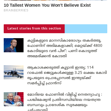
Latest stories
from this section
കുട്ടികളുടെ മാനസികാരോഗ്യം തകർത്തു,
ഫോണിന് അടിമകളാക്കി; മെറ്റയ്ക്ക് 4800
കോടിയുടെ വൻ പിഴ!’: പണി കൊടുത്ത്
അമേരിക്കൻ കോടതി
ആകാശക്കരുത്ത് കൂട്ടാൻ ഇന്ത്യ; 114
റാഫേൽ ജെറ്റുകൾക്കുള്ള 3.25 ലക്ഷം കോടി
രൂപയുടെ പ്രൊപ്പോസൽ ഇന്ത്യയ്ക്ക്
സമർപ്പിച്ച് ഫ്രാൻസ്
മോദിയെ ഫോണിൽ വിളിച്ച് നെതന്യാഹു :
പശ്ചിമേഷ്യൻ പ്രതിസന്ധിയിലെ നയതന്ത്ര
ബന്ധവും പ്രാദേശിക സുരക്ഷയും
ചർച്ചയായി