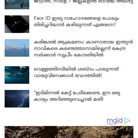
ജാഗ്രത, നാളെ 7 ജില്ലകളിൽ ഓറഞ്ച് അലർട്ട്
Face ID ഇരട്ട സഹോദരങ്ങളെ പോലും
തിരിച്ചറിയാൻ കഴിയുന്നത് എങ്ങനെ?
കരിങ്കടൽ ആക്രമണം: കാണാതായ ഇന്ത്യൻ
നാവികരെ കണ്ടെത്താനായില്ലെന്ന് കേന്ദ്ര
സർക്കാർ സുപ്രീം കോടതിയിൽ
വെള്ളത്തിനടിയിൽ ശബ്ദം പായുന്നത്
വായുവിനേക്കാൾ വേഗത്തിൽ!
“ഇടിമിന്നൽ കേട്ട് പേടിക്കേണ്ട, ഈ ഒരു
കാര്യം അറിഞ്ഞുവെച്ചാൽ മതി!