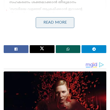
സഹകരണം ശക്തമാക്കാൻ തീരുമാനം
‘സൗദിയെ വളഞ്ഞ് ആക്രമിക്കാൻ ഇറാന്റെ
നീക്കം,മിസൈൽ മഴയ്ക്ക് സാധ്യത!’: രഹസ്യാന്വേഷണ
മുന്നറിയിപ്പുമായി റിയാദ്
READ MORE
ട്രംപും പുടിനും തമ്മിലുള്ള ഉന്നതതല സംഭാഷണം
കുറഞ്ഞത് 90 മിനിറ്റെങ്കിലും നീണ്ടുനിന്നു എന്നാണ്
വിവരം. യുക്രെയ്‌നിലെ യുദ്ധം
അവസാനിപ്പിക്കുന്നതിനുള്ള ആദ്യപടിയായി വൈറ്റ്
ഹൗസ് ഈ സംഭാഷണത്തെ വിശേഷിപ്പിച്ചത്.
സമാധാനത്തിനായുള്ള വിശാലമായ ചർച്ചകൾക്കുള്ള
നിർണായകമായ പ്രാരംഭ നീക്കമാണ് വെടിനിർത്തൽ
എന്ന് ഭരണകൂടം പറഞ്ഞു .ഈ ചർച്ചകളിലൂടെ
ശാശ്വതമായ വെടിനിർത്തൽ മാത്രമാണ്
സംഭവിച്ചിരിക്കുന്നത്. ഇരുരപക്ഷവും ഒരിക്കലും
സാമാധാനത്തിലേക്ക് അടുത്തിട്ടില്ല എന്ന് വൈറ്റ്
ഹൗസ് പ്രസ് സെക്രട്ടറി കരോലിൻ ലീവിറ്റ്