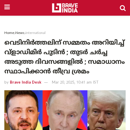
Home
News
International
വെടിനിർത്തലിന് സമ്മതം അറിയിച്ച്
വ്‌ളാഡിമിർ പുടിൻ ; തുടർ ചർച്ച
അടുത്ത ദിവസങ്ങളിൽ ; സമാധാനം
സ്ഥാപിക്കാൻ തീവ്ര ശ്രമം
by
Brave India Desk
Mar 20, 2025, 10:41 am IST