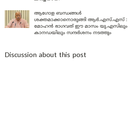
ആഗോള ബന്ധങ്ങൾ
ശക്തമാക്കാനൊരുങ്ങി ആർ.എസ്.എസ് :
മോഹൻ ഭാഗവത് ഈ മാസം യു.എസിലും
കാനഡയിലും സന്ദർശനം നടത്തും
Discussion about this post