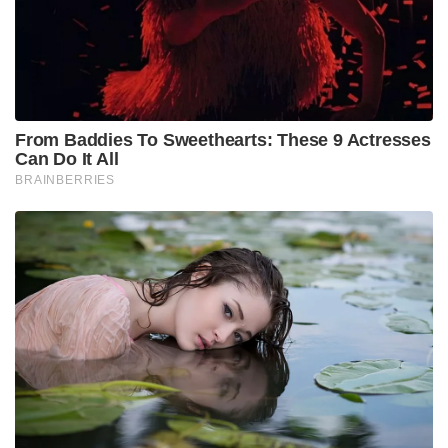
കൂട്ടിച്ചേർത്തു.
ട്രംപുമായുള്ള ഫോൺ സംഭാഷണത്തിന് ശേഷം,
ഭാഗിക വെടിനിർത്തൽ സംബന്ധിച്ച സാങ്കേതിക
ചർച്ചകൾ ഈ ആഴ്ച സൗദി അറേബ്യയിൽ
നടക്കുമെന്ന് സെലെൻസ്‌കി സ്ഥിരീകരിച്ചു.
എന്നിരുന്നാലും, യുക്രെയ്നിനുള്ള സൈനിക സഹായം
നിർത്തലാക്കുന്നത് ഉൾപ്പെടെയുള്ള വ്യവസ്ഥകളുടെ
ഒരു നീണ്ട പട്ടിക പുടിൻ അവതരിപ്പിച്ചു . എന്നാൽ
ഇതിനെ സെലെൻസ്‌കി ശക്തമായി എതിർത്തു.
റഷ്യൻ സൈന്യം കൈവശപ്പെടുത്തിയിരിക്കുന്ന ഒരു
ഭൂമിയും യുക്രെയ്ൻ ഉപേക്ഷിക്കാൻ തയ്യാറല്ലെന്ന്
സെലെൻസ്‌കി പറഞ്ഞു.
Tags:
PUTIN
US President Donald Trump[
Zelenskyy