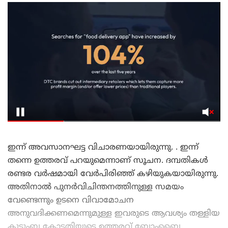
ഇന്ന് അവസാനഘട്ട വിചാരണയായിരുന്നു. . ഇന്ന്
തന്നെ ഉത്തരവ് പറയുമെന്നാണ് സൂചന. ദമ്പതികൾ
രണ്ടര വർഷമായി വേർപിരിഞ്ഞ് കഴിയുകയായിരുന്നു.
അതിനാൽ പുനർവിചിന്തനത്തിനുള്ള സമയം
വേണ്ടെന്നും ഉടനെ വിവാമോചന
അനുവദിക്കണമെന്നുമുള്ള ഇവരുടെ ആവശ്യം തള്ളിയ
കുടുംബ കോടതിയുടെ ഉത്തരവ് ബോംബൈ