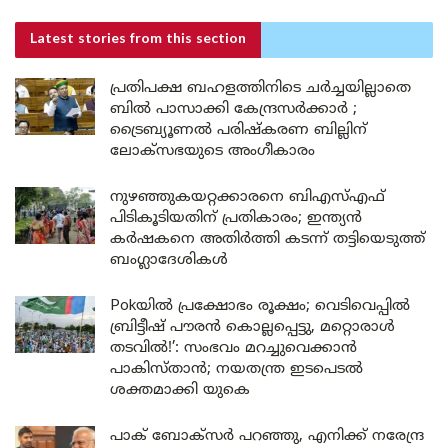
Latest stories
from this section
പ്രതിപക്ഷ ബഹളത്തിനിടെ ചർച്ചയില്ലാതെ
ബിൽ പാസാക്കി കേന്ദ്രസർക്കാർ ;
ട്രൈബ്യൂണൽ പരിഷ്കരണ ബില്ലിന്
ലോക്‌സഭയുടെ അംഗീകാരം
നുഴഞ്ഞുകയറ്റക്കാരനെ ബിഎസ്എഫ്
പിടികൂടിയതിന് പ്രതികാരം; ഇന്ത്യൻ
കർഷകനെ അതിർത്തി കടന്ന് തട്ടിയെടുത്ത്
ബംഗ്ലാദേശികൾ
Pokയിൽ പ്രക്ഷോഭം രൂക്ഷം; വെടിവെപ്പിൽ
ബ്രിട്ടീഷ് പൗരൻ കൊല്ലപ്പെട്ടു, മറ്റൊരാൾ
തടവിൽ!’: സംഭവം മറച്ചുവെക്കാൻ
പാകിസ്താൻ; നയതന്ത്ര ഇടപെടൽ
ശക്തമാക്കി യുകെ
പാക് ബോക്സർ പറഞ്ഞു, എനിക്ക് നരേന്ദ്ര