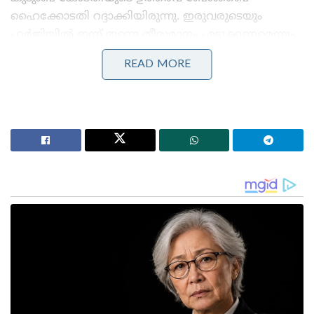
ഹൈക്കോടതി റദ്ദാക്കിയിരുന്നു. ഇരുവരുടെയും
ഹർജിയിൽ ഇന്ന് തന്നെ തീരുമാനം എടുക്കണമെന്നും
നിർദേശിച്ചിരുന്നു.
READ MORE
Stories you may like
‘ഈ കുട്ടിയും യുവതിയും ആരാണ് രാഹുൽജി?;
എനിക്കറിയാൻ കടുത്ത ആകാംക്ഷയുണ്ട്!ബോട്ട്
യാത്രയുടെ ചിത്രം പങ്കുവെച്ച് ചോദ്യങ്ങളുമായി
കേന്ദ്രമന്ത്രി
‘ഇന്ത്യൻ വ്യോമസേനയാണ് എന്റെ ആദ്യ പ്രണയം’;
സഹപ്രവർത്തകനു വേണ്ടി സ്വന്തം ജീവൻ
ബലിനൽകിയ കാർഗിൽ വീരനായകൻ; അജയ്
അഹൂജ
റിപ്പോർട്ടുകൾ പ്രകാരം ഇരുവരും 2022 ജൂൺ മുതൽ
വേർപിരിഞ്ഞാണ് കഴിഞ്ഞിരുന്നത്.ജീവനാംശമായി
4.75 കോടി രൂപയാണ് ക്രിക്കറ്റർ ധനശ്രീക്ക്