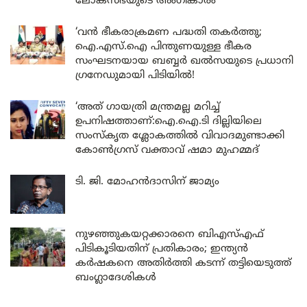
ലോക്‌സഭയുടെ അംഗീകാരം
‘വൻ ഭീകരാക്രമണ പദ്ധതി തകർത്തു;
ഐ.എസ്.ഐ പിന്തുണയുള്ള ഭീകര
സംഘടനയായ ബബ്ബർ ഖൽസയുടെ പ്രധാനി
ഗ്രനേഡുമായി പിടിയിൽ!
‘അത് ഗായത്രി മന്ത്രമല്ല മറിച്ച്
ഉപനിഷത്താണ്:ഐ.ഐ.ടി ദില്ലിയിലെ
സംസ്കൃത ശ്ലോകത്തിൽ വിവാദമുണ്ടാക്കി
കോൺഗ്രസ് വക്താവ് ഷമാ മുഹമ്മദ്
ടി. ജി. മോഹൻദാസിന് ജാമ്യം
നുഴഞ്ഞുകയറ്റക്കാരനെ ബിഎസ്എഫ്
പിടികൂടിയതിന് പ്രതികാരം; ഇന്ത്യൻ
കർഷകനെ അതിർത്തി കടന്ന് തട്ടിയെടുത്ത്
ബംഗ്ലാദേശികൾ