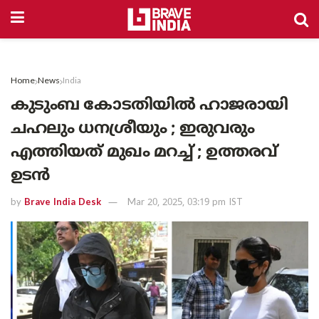
Home
News
India
കുടുംബ കോടതിയിൽ ഹാജരായി
ചഹലും ധനശ്രീയും ; ഇരുവരും
എത്തിയത് മുഖം മറച്ച് ; ഉത്തരവ്
ഉടൻ
by
Brave India Desk
Mar 20, 2025, 03:19 pm IST