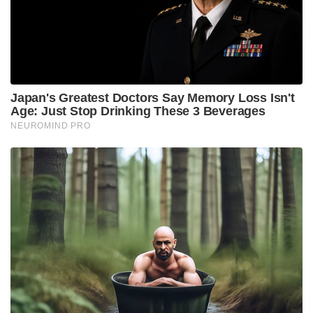
നൽകുന്നത്. 2.37 കോടി രൂപ ഇതിനിടെ താരം
നൽകിയിട്ടുണ്ട്.
2023ൽ ധനശ്രീ പേരിനൊപ്പമുള്ള ചാഹൻ
ഒഴിവാക്കിയതോടെയാണ് ഇരുവരും തമ്മിൽ
വേർപിരിയുകയാണെന്ന അഭ്യൂഹങ്ങൾ പരന്നത്. 2020
ഡിസംബറിലാണ് ചാഹലും ധനശ്രീയും
വിവാഹിതാരായത്. ലോക്ക് ഡൗൺ കാലത്ത് ക്രിക്കറ്റ്
മത്സരങ്ങൾ ഒന്നും നടക്കാതിരുന്നപ്പോൾ ചാഹൽ
നൃത്തം പഠിക്കാൻ ആഗ്രഹം പ്രകടിപ്പിച്ച് തന്നെ
സമീപിക്കുകയായിരുന്നുവെന്ന് ധനശ്രീ
അഭിമുഖങ്ങളിൽ പറഞ്ഞിട്ടുണ്ട്.
Tags:
TV star Dhanashree Verma
cricketer Yuzvendra Chahal