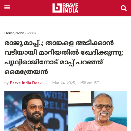
Home
News
Kerala
രാജു,മാപ്പ്..; താങ്കളെ അടിക്കാൻ
വടിയായി മാറിയതിൽ ഖേദിക്കുന്നു;
പൃഥ്വിരാജിനോട് മാപ്പ് പറഞ്ഞ്
മൈത്രേയൻ
by
Brave India Desk
Mar 24, 2025, 11:58 am IST