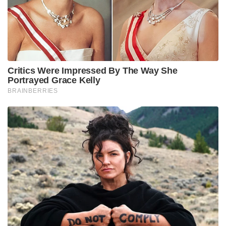
സിനിമകളെപറ്റിയും സംസാരിച്ചിരുന്നു എന്നതും
സത്യമാണ്. ഈ പോസ്റ്ററിൽ ഉള്ളവരി ഞാൻ
പറഞ്ഞതും സത്യമാണ്. പക്ഷേ, ഇത്തരം ഒരു പോസ്റ്റർ
ഇറക്കാനുള്ള ഉദ്ദേശത്തോടെയാണ് അവർ ആ
ചോദ്യങ്ങൾ ചോദിച്ചതെന്ന കാര്യം അറിയില്ലായിരുന്നു.
താങ്കളെ അടിക്കാൻ പാകത്തിലൊരു വടിയായി ഞാൻ
മാറിയതിൽ ഖേദിക്കുന്നു. നിരുപാധികം മാപ്പ്
ചോദിക്കുന്നു. നിങ്ങളുടെ സിനിമ ഞാൻ
കാണുന്നതായിരിക്കും.
Tags:
prithviraj