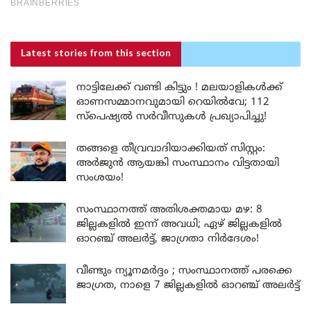
Latest stories
from this section
നാട്ടിലേക്ക് വണ്ടി കിട്ടും ! മലയാളികൾക്ക്
ഓണസമ്മാനവുമായി റെയിൽവേ; 112
സ്പെഷ്യൽ സർവീസുകൾ പ്രഖ്യാപിച്ചു!
തങ്ങളെ തീവ്രവാദിയാക്കിയത് സിസ്റ്റം:
അർജുൻ ആയങ്കി സംസ്ഥാനം വിട്ടതായി
സംശയം!
സംസ്ഥാനത്ത് അതിശക്തമായ മഴ: 8
ജില്ലകളിൽ ഇന്ന് അവധി; ഏഴ് ജില്ലകളിൽ
ഓറഞ്ച് അലർട്ട്, ജാഗ്രതാ നിർദേശം!
വീണ്ടും ന്യൂനമർദ്ദം ; സംസ്ഥാനത്ത് പരക്കെ
ജാഗ്രത, നാളെ 7 ജില്ലകളിൽ ഓറഞ്ച് അലർട്ട്