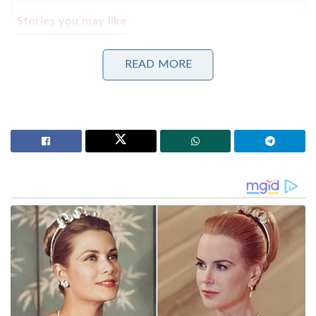
Stories you may like
മദ്യപിച്ച് വാഹനം ഓടിച്ചു, യൂട്യൂബർ ‘ഹെലൻ ഓഫ്
READ MORE
സ്പാർട്ട’യുടെ ലൈസൻസ് സസ്പെൻഡ് ചെയ്തു;
ക്ലാസിലും പങ്കെടുക്കണം!
ബെംഗളൂരുവിലേക്ക് പോയ കെഎസ്ആർടിസി ബസ്
മറിഞ്ഞ് ദാരുണാപകടം: ഡ്രൈവറും കണ്ടക്ടറും മരിച്ചു,
20 യാത്രക്കാർക്ക് പരുക്ക്!
കുറിപ്പിന്റെ പൂർണ്ണരൂപം
ബഹുമാനപൂർവ്വം പൃഥ്വിരാജിന്
മൂന്നു പേർ എന്നെ അഭിമുഖ സംഭാഷണം ചെയ്യാൻ
വന്നു എന്നുള്ള കാര്യം സത്യമാണ്. പല വിഷയങ്ങൾ
സംസാരിച്ചിരുന്നതിൽ സിനിമ, സംവിധാനം, അഭിനയം
എന്നിവ കൂടി ചർച്ച ചെയ്തു എന്ന കാര്യവും
സത്യമാണ്. താങ്കൾ സംവിധാനം ചെയ്ത