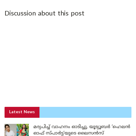
Discussion about this post
Latest News
മദ്യപിച്ച് വാഹനം ഓടിച്ചു, യൂട്യൂബർ ‘ഹെലൻ
ഓഫ് സ്പാർട്ട’യുടെ ലൈസൻസ്