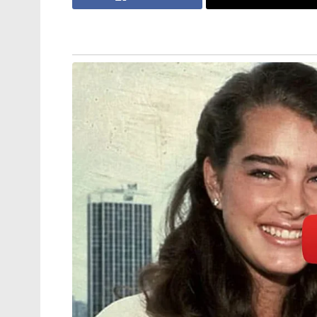
തീവ്രവാദ പ്രചാരണത്തിനെതിരെ
ശക്തമായ നടപടികളുമായി
ഫഡ്നാവിസ് ; തീവ്രനിലപാടുള്ള 114
പ്രസിദ്ധീകരണങ്ങൾ നിരോധിച്ച്
മഹാരാഷ്ട്ര സർക്കാർ
ആദ്യ പകുതി കഴിഞ്ഞപ്പോൾ തന്നെ കിടിലൻ പട
മോഹൻലാലിന്റെ മാസ് എൻട്രിയെ ആരാധക
പടമാണെന്നും അഭിപ്രായമുണ്ട്. ഫസ്റ്റ് ഹ
ഫസ്റ്റ് ഹാഫിനെക്കാളും സെക്കൻഡ് ഹാഫ് സൂ
മുകളിൽ നിൽക്കും എമ്പുരാൻ എന്ന് ആരാധ
എമ്പുരാന് നൽകാൻ സാധിച്ചില്ലെന്നും ചില പ
അതാണ് എമ്പുരാൻ. സമീപകാലത്ത് ലാൽ സാറിന
താരം പറയുന്നു.
Tags:
empuran
v sivan kutty