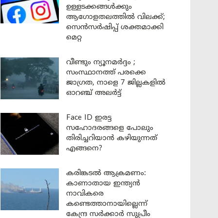
ഉള്ളടക്കങ്ങൾക്കും
ആഗോളതലത്തിൽ വിലക്ക്;
സെൻസർഷിപ്പ് ശക്തമാക്കി
മെറ്റ
വീണ്ടും ന്യൂനമർദ്ദം ;
സംസ്ഥാനത്ത് പരക്കെ
ജാഗ്രത, നാളെ 7 ജില്ലകളിൽ
ഓറഞ്ച് അലർട്ട്
Face ID ഇരട്ട
സഹോദരങ്ങളെ പോലും
തിരിച്ചറിയാൻ കഴിയുന്നത്
എങ്ങനെ?
കരിങ്കടൽ ആക്രമണം:
കാണാതായ ഇന്ത്യൻ
നാവികരെ
കണ്ടെത്താനായില്ലെന്ന്
കേന്ദ്ര സർക്കാർ സുപ്രീം