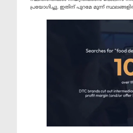
പ്രയോഗിച്ചു. ഇതിന് പുറമേ മൂന്ന് സ്ഥലങ്ങളിൽ