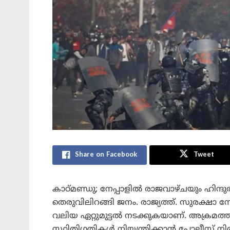
Share on Facebook
Tweet
കാഠ്മണ്ഡു; നേപ്പാളിൽ രാജവാഴ്ചയും ഹിന്ദുര
തെരുവിലിറങ്ങി ജനം. രാജ്യത്ത്. സുരക്ഷാ
വലിയ ഏറ്റുമുട്ടൽ നടക്കുകയാണ്. അക്രമത്ത
സ്ഥിതിഗതികൾ നിയന്ത്രിക്കാൻ പോലീസ് നി