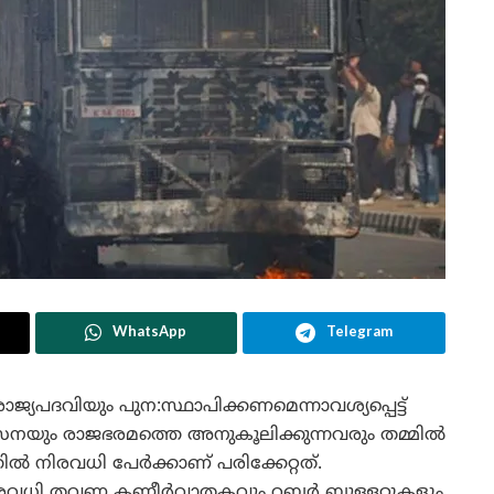
WhatsApp
Telegram
ാജ്യപദവിയും പുന:സ്ഥാപിക്കണമെന്നാവശ്യപ്പെട്ട്
 സേനയും രാജഭരമത്തെ അനുകൂലിക്കുന്നവരും തമ്മിൽ
ിൽ നിരവധി പേർക്കാണ് പരിക്കേറ്റത്.
രവധി തവണ കണ്ണീർവാതകവും റബ്ബർ ബുള്ളറ്റുകളും