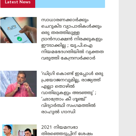
Latest News
സാധാരണക്കാർക്കും
ചെറുകിട വ്യാപാരികൾക്കും
ഒരു തരത്തിലുള്ള
ട്രാൻസാക്ഷൻ നിരക്കുകളും
ഈടാക്കില്ല ; യു.പി.ഐ
നിയമഭേദഗതിയിൽ വ്യക്തത
വരുത്തി കേന്ദ്രസർക്കാർ
‘ഡിഗ്രി കൊണ്ട് ഇപ്പോൾ ഒരു
പ്രയോജനവുമില്ല, രാജ്യത്ത്
എല്ലാ തൊഴിൽ
വാതിലുകളും അടഞ്ഞു’ ;
‘ഛാത്രോം കീ ഗൂഞ്ച്’
വിദ്യാർത്ഥി സംഗമത്തിൽ
രാഹുൽ ഗാന്ധി
2021 നിയമസഭാ
തിരഞ്ഞെടുപ്പിന് ശേഷം