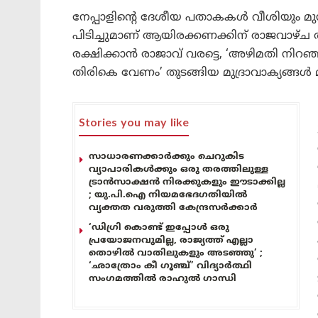
നേപ്പാളിന്റെ ദേശീയ പതാകകൾ വീശിയും മുൻ 
പിടിച്ചുമാണ് ആയിരക്കണക്കിന് രാജവാഴ്ച
രക്ഷിക്കാൻ രാജാവ് വരട്ടെ, ‘അഴിമതി നിറഞ
തിരികെ വേണം’ തുടങ്ങിയ മുദ്രാവാക്യങ്ങൾ മ
Stories you may like
സാധാരണക്കാർക്കും ചെറുകിട
വ്യാപാരികൾക്കും ഒരു തരത്തിലുള്ള
ട്രാൻസാക്ഷൻ നിരക്കുകളും ഈടാക്കില്ല
; യു.പി.ഐ നിയമഭേദഗതിയിൽ
വ്യക്തത വരുത്തി കേന്ദ്രസർക്കാർ
‘ഡിഗ്രി കൊണ്ട് ഇപ്പോൾ ഒരു
പ്രയോജനവുമില്ല, രാജ്യത്ത് എല്ലാ
തൊഴിൽ വാതിലുകളും അടഞ്ഞു’ ;
‘ഛാത്രോം കീ ഗൂഞ്ച്’ വിദ്യാർത്ഥി
സംഗമത്തിൽ രാഹുൽ ഗാന്ധി