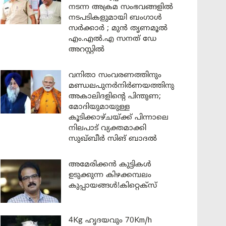
നടന്ന അക്രമ സംഭവങ്ങളിൽ
നടപടികളുമായി ബംഗാൾ
സർക്കാർ ; മുൻ തൃണമൂൽ
എം.എൽ.എ സനത് ഡേ
അറസ്റ്റിൽ
വനിതാ സംവരണത്തിനും
മണ്ഡലപുനർനിർണയത്തിനും
അകാലിദളിന്റെ പിന്തുണ;
മോദിയുമായുള്ള
കൂടിക്കാഴ്ചയ്ക്ക് പിന്നാലെ
നിലപാട് വ്യക്തമാക്കി
സുഖ്ബീർ സിങ് ബാദൽ
അമേരിക്കൻ കുട്ടികൾ
ഉടുക്കുന്ന കിഴക്കമ്പലം
കുപ്പായങ്ങൾ!കിറ്റെക്സ്
4Kg ഹൃദയവും 70Km/h