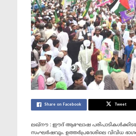
Share on Facebook
Tweet
ലഖ്‌നൗ : ഈദ് ആഘോഷ പരിപാടികൾക്കിടയിൽ ര
സംഘർഷവും. ഉത്തർപ്രദേശിലെ വിവിധ 