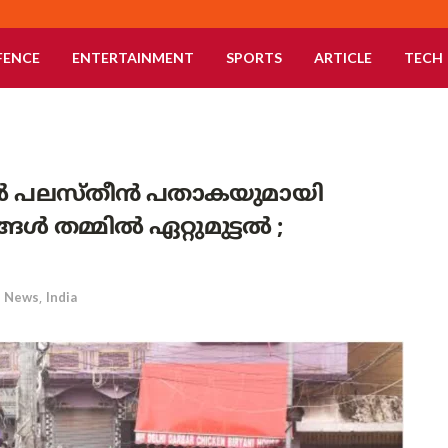
FENCE
ENTERTAINMENT
SPORTS
ARTICLE
TECH
 പലസ്തീൻ പതാകയുമായി
ങ്ങൾ തമ്മിൽ ഏറ്റുമുട്ടൽ ;
News
,
India