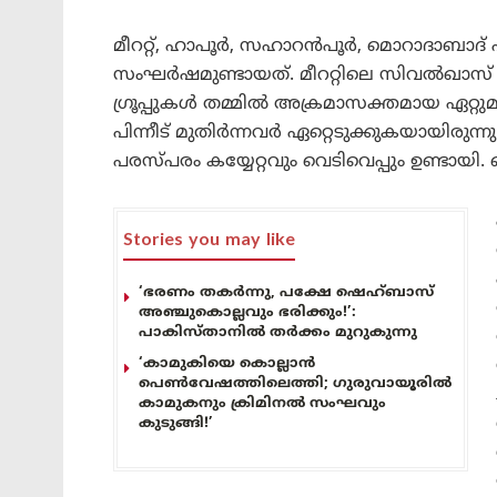
മീററ്റ്, ഹാപൂർ, സഹാറൻപൂർ, മൊറാദാബാദ്
സംഘർഷമുണ്ടായത്. മീററ്റിലെ സിവൽഖാസ് പട
ഗ്രൂപ്പുകൾ തമ്മിൽ അക്രമാസക്തമായ ഏറ്റുമുട
പിന്നീട് മുതിർന്നവർ ഏറ്റെടുക്കുകയായിര
പരസ്പരം കയ്യേറ്റവും വെടിവെപ്പും ഉണ്ടായി. വെ
Stories you may like
‘ഭരണം തകർന്നു, പക്ഷേ ഷെഹ്ബാസ്
അഞ്ചുകൊല്ലവും ഭരിക്കും!’:
പാകിസ്താനിൽ തർക്കം മുറുകുന്നു
‘കാമുകിയെ കൊല്ലാൻ
പെൺവേഷത്തിലെത്തി; ഗുരുവായൂരിൽ
കാമുകനും ക്രിമിനൽ സംഘവും
കുടുങ്ങി!’