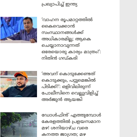
പ്രഖ്യാപിച്ച് ഇന്ത്യ
‘വാഹന രൂപമാറ്റത്തിൽ
കൈവെക്കാൻ
സംസ്ഥാനങ്ങൾക്ക്
അധികാരമില്ല; ആകെ
ചെയ്യാനാവുന്നത്
ഒരേയൊരു കാര്യം മാത്രം!’:
നിതിൻ ഗഡ്കരി
‘അവന് കൊടുക്കേണ്ടത്
കൊടുക്കും, പറ്റുമെങ്കിൽ
പിടിക്ക്!’: ഒളിവിലിരുന്ന്
പോലീസിനെ വെല്ലുവിളിച്ച്
അർജുൻ ആയങ്കി
ഡോൾഫിൻ’ എത്തുമ്പോൾ
കേരളത്തിൽ പ്രളയസമാന
മഴ! ശനിയാഴ്ച വരെ
കനത്ത ജാഗ്രത; മഴ