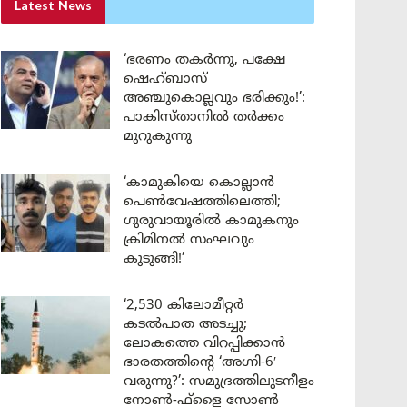
Latest News
‘ഭരണം തകർന്നു, പക്ഷേ
ഷെഹ്ബാസ്
അഞ്ചുകൊല്ലവും ഭരിക്കും!’:
പാകിസ്താനിൽ തർക്കം
മുറുകുന്നു
‘കാമുകിയെ കൊല്ലാൻ
പെൺവേഷത്തിലെത്തി;
ഗുരുവായൂരിൽ കാമുകനും
ക്രിമിനൽ സംഘവും
കുടുങ്ങി!’
‘2,530 കിലോമീറ്റർ
കടൽപാത അടച്ചു;
ലോകത്തെ വിറപ്പിക്കാൻ
ഭാരതത്തിന്റെ ‘അഗ്നി-6′
വരുന്നു?’: സമുദ്രത്തിലുടനീളം
നോൺ-ഫ്ളൈ സോൺ