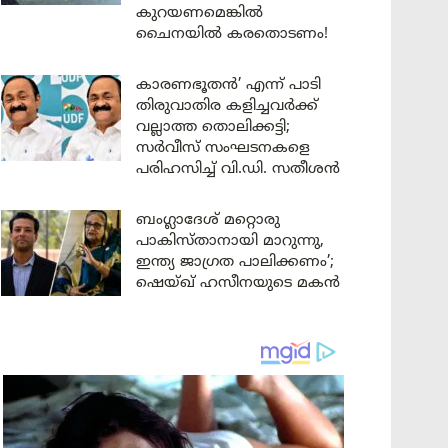
കുറയണമെങ്കിൽ
ചൈനയിൽ കരതൊടണം!
കാരണഭൂതൻ’ എന്ന് പാടി
തിരുവാതിര കളിച്ചവർക്ക്
വല്ലാത്ത തൊലിക്കട്ടി;
സർവീസ് സംഘടനകളെ
പരിഹസിച്ച് വി.ഡി. സതീശൻ
ബംഗ്ലാദേശ് മറ്റൊരു
പാകിസ്താനായി മാറുന്നു,
ഇന്ത്യ ജാഗ്രത പാലിക്കണം’;
ഷെയ്ഖ് ഹസീനയുടെ മകൻ