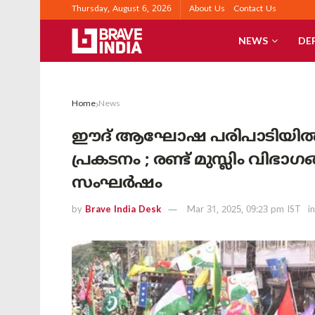
Thursday, August 6, 2026
About Us
Contact Us
NEWS
DE
Home
News
ഈദ് ആഘോഷ പരിപാടിയിൽ
പ്രകടനം ; രണ്ട് മുസ്ലിം വിഭാഗ
സംഘർഷം
by
Brave India Desk
Mar 31, 2025, 09:23 pm IST
in