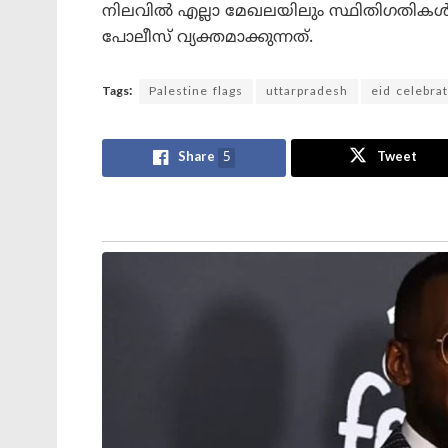
നിലവിൽ എല്ലാ മേഖലയിലും സ്ഥിതിഗതികൾ 
പോലീസ് വ്യക്തമാക്കുന്നത്.
Tags:
Palestine flags
uttarpradesh
eid celebra
Share
5
Tweet