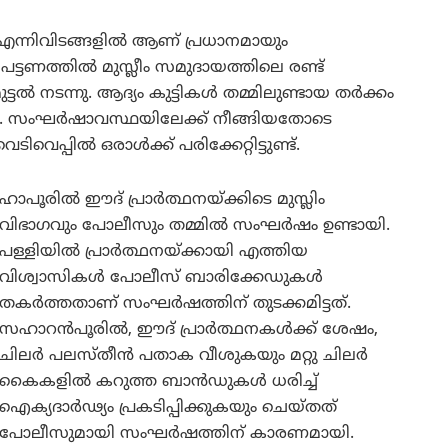
 എന്നിവിടങ്ങളിൽ ആണ് പ്രധാനമായും
്ടണത്തിൽ മുസ്ലീം സമുദായത്തിലെ രണ്ട്
്ടൽ നടന്നു. ആദ്യം കുട്ടികൾ തമ്മിലുണ്ടായ തർക്കം
ുന്നു. സംഘർഷാവസ്ഥയിലേക്ക് നീങ്ങിയതോടെ
ടിവെപ്പിൽ ഒരാൾക്ക് പരിക്കേറ്റിട്ടുണ്ട്.
ഹാപൂരിൽ ഈദ് പ്രാർത്ഥനയ്ക്കിടെ മുസ്ലിം
വിഭാഗവും പോലീസും തമ്മിൽ സംഘർഷം ഉണ്ടായി.
പള്ളിയിൽ പ്രാർത്ഥനയ്ക്കായി എത്തിയ
വിശ്വാസികൾ പോലീസ് ബാരിക്കേഡുകൾ
തകർത്തതാണ് സംഘർഷത്തിന് തുടക്കമിട്ടത്.
സഹാറൻപൂരിൽ, ഈദ് പ്രാർത്ഥനകൾക്ക് ശേഷം,
ചിലർ പലസ്തീൻ പതാക വീശുകയും മറ്റു ചിലർ
കൈകളിൽ കറുത്ത ബാൻഡുകൾ ധരിച്ച്
ഐക്യദാർഢ്യം പ്രകടിപ്പിക്കുകയും ചെയ്തത്
പോലീസുമായി സംഘർഷത്തിന് കാരണമായി.