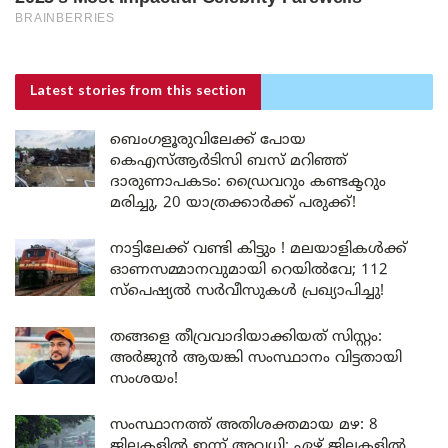
Latest stories
from this section
ബെംഗളൂരുവിലേക്ക് പോയ
കെഎസ്ആർടിസി ബസ് മറിഞ്ഞ്
ദാരുണാപകടം: ഡ്രൈവറും കണ്ടക്ടറും
മരിച്ചു, 20 യാത്രക്കാർക്ക് പരുക്ക്!
നാട്ടിലേക്ക് വണ്ടി കിട്ടും ! മലയാളികൾക്ക്
ഓണസമ്മാനവുമായി റെയിൽവേ; 112
സ്പെഷ്യൽ സർവീസുകൾ പ്രഖ്യാപിച്ചു!
തങ്ങളെ തീവ്രവാദിയാക്കിയത് സിസ്റ്റം:
അർജുൻ ആയങ്കി സംസ്ഥാനം വിട്ടതായി
സംശയം!
സംസ്ഥാനത്ത് അതിശക്തമായ മഴ: 8
ജില്ലകളിൽ ഇന്ന് അവധി; ഏഴ് ജില്ലകളിൽ