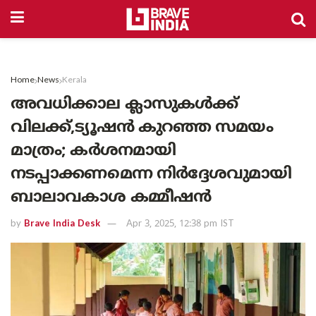
Home
News
Kerala
അവധിക്കാല ക്ലാസുകൾക്ക്
വിലക്ക്,ട്യൂഷൻ കുറഞ്ഞ സമയം
മാത്രം; കർശനമായി
നടപ്പാക്കണമെന്ന നിർദ്ദേശവുമായി
ബാലാവകാശ കമ്മീഷൻ
by
Brave India Desk
Apr 3, 2025, 12:38 pm IST