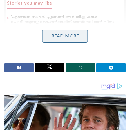
Stories you may like
‘എങ്ങനെ സംഭവിച്ചുവെന്ന് അറിയില്ല, ക്ഷമ
ചോദിക്കുന്നു; മോഹൻലാലിന് ഓസ്ട്രേലിയൻ വിസ
നിഷേധിച്ചതായി റിപ്പോർട്ട് ,മാപ്പ് പറഞ്ഞ് താരം
മദ്യപിച്ച് വാഹനം ഓടിച്ചു, യൂട്യൂബർ ‘ഹെലൻ ഓഫ്
READ MORE
സ്പാർട്ട’യുടെ ലൈസൻസ് സസ്പെൻഡ് ചെയ്തു;
ക്ലാസിലും പങ്കെടുക്കണം!
ഉത്തരവ് നടപ്പാക്കുന്നുണ്ടോ എന്ന് വിദ്യാഭ്യാസ വകുപ്പ്
ഡയറക്ടർ കൃത്യമായി പരിശോധിക്കണമെന്നും
ലംഘിക്കുന്നവർക്കെതിരെ കർശന നടപടി
സ്വീകരിക്കണമെന്നും ഉത്തരവിൽ പറയുന്നു.
സിബിഎസ്ഇ, ഐസിഎസ്ഇ സ്‌കൂളുകൾ
ഹൈക്കോടതി വിധി നടപ്പാക്കുന്നു എന്ന് ബന്ധപ്പെട്ട
റീജണൽ ഓഫീസർമാരും ചെയർമാനും
ഉറപ്പുവരുത്തണമെന്നും ഉത്തരവിലുണ്ട്.