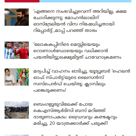
‘എങ്ങനെ സംഭവിച്ചുവെന്ന് അറിയില്ല, ക്ഷമ
ചോദിക്കുന്നു; മോഹൻലാലിന്
ഓസ്ട്രേലിയൻ വിസ നിഷേധിച്ചതായി
റിപ്പോർട്ട് ,മാപ്പ് പറഞ്ഞ് താരം
‘ലോകകപ്പിനിടെ മെസ്സിയെയും
റൊണാൾഡോയെയും വധിക്കാൻ
പദ്ധതിയിട്ടു;ലക്ഷ്യമിട്ടത് ചാവേറാക്രമണം
മദ്യപിച്ച് വാഹനം ഓടിച്ചു, യൂട്യൂബർ ‘ഹെലൻ
ഓഫ് സ്പാർട്ട’യുടെ ലൈസൻസ്
സസ്പെൻഡ് ചെയ്തു; ക്ലാസിലും
പങ്കെടുക്കണം!
ബെംഗളൂരുവിലേക്ക് പോയ
കെഎസ്ആർടിസി ബസ് മറിഞ്ഞ്
ദാരുണാപകടം: ഡ്രൈവറും കണ്ടക്ടറും
മരിച്ചു, 20 യാത്രക്കാർക്ക് പരുക്ക്!