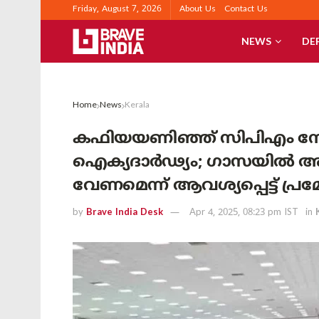
Friday, August 7, 2026
About Us
Contact Us
NEWS
DE
Home
News
Kerala
കഫിയയണിഞ്ഞ് സിപിഎം നേ
ഐക്യദാർഢ്യം; ഗാസയിൽ അ
വേണമെന്ന് ആവശ്യപ്പെട്ട് പ്ര
by
Brave India Desk
Apr 4, 2025, 08:23 pm IST
in