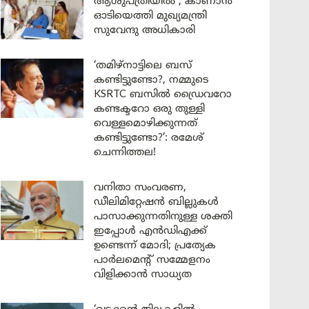
ആശുപത്രിയിൽ ; കാണാൻ
ഓടിയെത്തി മുഖ്യമന്ത്രി
സുവേന്ദു അധികാരി
‘തമിഴ്‌നാട്ടിലെ ബസ്
കണ്ടിട്ടുണ്ടോ?, നമ്മുടെ
KSRTC ബസിൽ ഡ്രൈവറോ
കണ്ടക്ടറോ ഒരു തുള്ളി
വെള്ളമൊഴിക്കുന്നത്
കണ്ടിട്ടുണ്ടോ?’: രമേശ്
ചെന്നിത്തല!
വനിതാ സംവരണ,
ഡീലിമിറ്റേഷൻ ബില്ലുകൾ
പാസാക്കുന്നതിനുള്ള ശക്തി
ഇപ്പോൾ എൻഡിഎക്ക്
ഉണ്ടെന്ന് മോദി; പ്രത്യേക
പാർലമെന്റ് സമ്മേളനം
വിളിക്കാൻ സാധ്യത