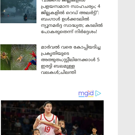
‘വടക്കൻ ജില്ലകളിൽ
പ്രളയസമാന സാഹചര്യം; 4
ജില്ലകളിൽ റെഡ് അലർട്ട്!’:
ബംഗാൾ ഉൾക്കടലിൽ
ന്യൂനമർദ്ദ സാദ്ധ്യത; കടലിൽ
പോകരുതെന്ന് നിർദ്ദേശം!
മാർവൽ വരെ കോപ്പിയടിച്ച
പ്രകൃതിയുടെ
അത്ഭുതം;സ്റ്റീലിനേക്കാൾ 5
ഇരട്ടി ബലമുള്ള
വലകൾ;ചിലന്തി