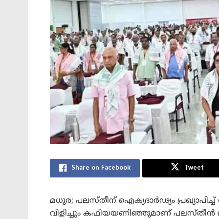
Share on Facebook
Tweet
മധുര; പലസ്തീന് ഐക്യദാർഢ്യം പ്രഖ്യാപിച്ച്
വിളിച്ചും കഫിയയണിഞ്ഞുമാണ് പലസ്തീൻ 