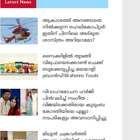
Latest News
ആകാശത്ത് അനങ്ങാതെ
നില്‍ക്കുന്ന ഹെലികോപ്റ്റര്‍!
ഇതിന് പിന്നിലെ അദ്ഭുത
ശാസ്ത്രം അറിയാമോ?
സൈക്കിളിൽ തുടങ്ങി
വിപ്രോയെക്കൊണ്ട് ചെക്ക്
ബുക്കെടുപ്പിച്ച മലയാളി
ബ്രാൻഡ്!Brahmins Foods
വിവാഹമോചന ഹർജി
പിൻവലിച്ച് സംഗീത ;
വിജയ്ക്കെതിരായ കുടുംബ
കോടതിയിലെ എല്ലാ
നടപടികളും അവസാനിപ്പിച്ചു
മിഥുൻ ചക്രവർത്തി