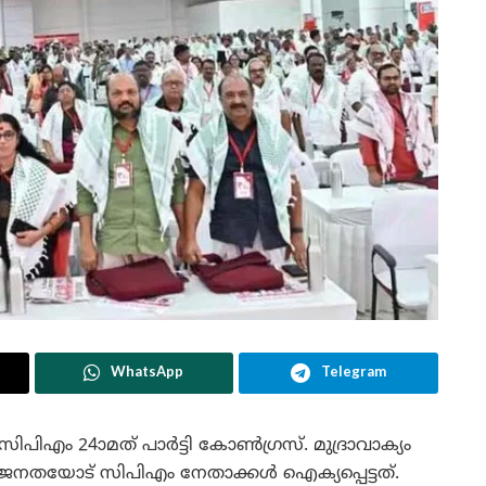
WhatsApp
Telegram
 സിപിഎം 24ാമത് പാർട്ടി കോൺഗ്രസ്. മുദ്രാവാക്യം
ജനതയോട് സിപിഎം നേതാക്കൾ ഐക്യപ്പെട്ടത്.