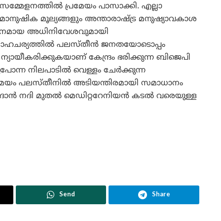
സമ്മേളനത്തിൽ പ്രമേയം പാസാക്കി. എല്ലാ
മാനുഷിക മൂല്യങ്ങളും അന്താരാഷ്ട്ര മനുഷ്യാവകാശ
ട് ഹീനമായ അധിനിവേശവുമായി
സാഹചര്യത്തിൽ പലസ്തീൻ ജനതയോടൊപ്പം
യായീകരിക്കുകയാണ് കേന്ദ്രം ഭരിക്കുന്ന ബിജെപി
്നുപോന്ന നിലപാടിൽ വെള്ളം ചേർക്കുന്ന
രമേയം പലസ്തീനിൽ അടിയന്തിരമായി സമാധാനം
ജോർദാൻ നദി മുതൽ മെഡിറ്ററേനിയൻ കടൽ വരെയുള്ള
Send
Share