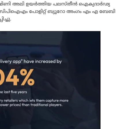
ാഷിണി അലി ഉയർത്തിയ പലസ്തീൻ ഐക്യദാർഢ്യ
്ലി. സിപിഐഎം പോളിറ്റ് ബ്യൂറോ അംഗം എം എ ബേബി
ച്ചു.