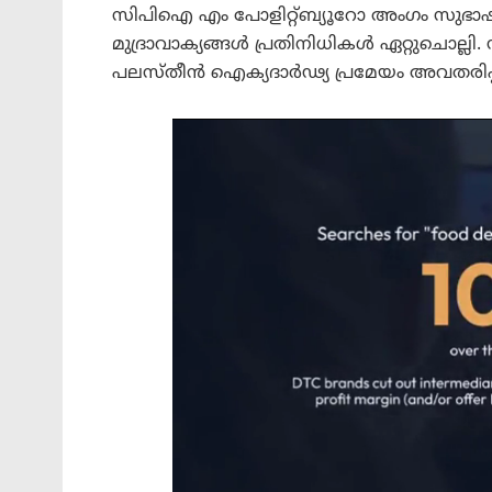
സിപിഐ എം പോളിറ്റ്ബ്യൂറോ അംഗം സുഭ
മുദ്രാവാക്യങ്ങൾ പ്രതിനിധികൾ ഏറ്റുചൊല
പലസ്തീൻ ഐക്യദാർഢ്യ പ്രമേയം അവതരിപ്പി