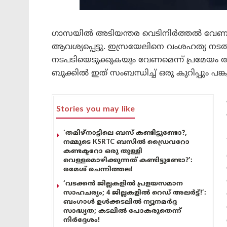
ഗാസയിൽ അടിയന്തര വെടിനിർത്തൽ വേണമെന്
ആവശ്യപ്പെട്ടു. ഇസ്രയേലിനെ വംശഹത്യ നടത്തു
നടപടിയെടുക്കുകയും വേണമെന്ന് പ്രമേയം ആവ
ബുക്കിൽ ഇത് സംബന്ധിച്ച് ഒരു കുറിപ്പും പങ്കുവച്
Stories you may like
‘തമിഴ്‌നാട്ടിലെ ബസ് കണ്ടിട്ടുണ്ടോ?,
നമ്മുടെ KSRTC ബസിൽ ഡ്രൈവറോ
കണ്ടക്ടറോ ഒരു തുള്ളി
വെള്ളമൊഴിക്കുന്നത് കണ്ടിട്ടുണ്ടോ?’:
രമേശ് ചെന്നിത്തല!
‘വടക്കൻ ജില്ലകളിൽ പ്രളയസമാന
സാഹചര്യം; 4 ജില്ലകളിൽ റെഡ് അലർട്ട്!’:
ബംഗാൾ ഉൾക്കടലിൽ ന്യൂനമർദ്ദ
സാദ്ധ്യത; കടലിൽ പോകരുതെന്ന്
നിർദ്ദേശം!