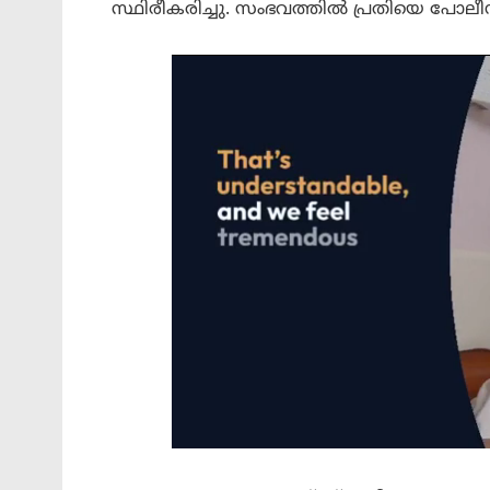
സ്ഥിരീകരിച്ചു. സംഭവത്തിൽ പ്രതിയെ പോലീസ് 