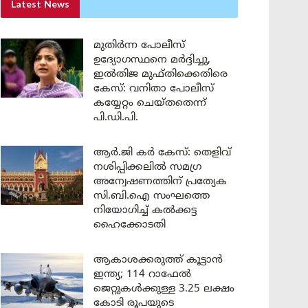
Latest News
മുതിർന്ന പോലീസ്
ഉദ്യോഗസ്ഥനെ മർദ്ദിച്ചു,
ഇൽതിജ മുഫ്തിക്കെതിരെ
കേസ്: വനിതാ പോലീസ്
കയ്യേറ്റം ചെയ്തതെന്ന്
പി.ഡി.പി.
ആർ.ജി കർ കേസ്: തെളിവ്
നശിപ്പിക്കലിൽ സമഗ്ര
അന്വേഷണത്തിന് പ്രത്യേക
സി.ബി.ഐ സംഘത്തെ
നിയോഗിച്ച് കൽക്കട്ട
ഹൈക്കോടതി
ആകാശക്കരുത്ത് കൂട്ടാൻ
ഇന്ത്യ; 114 റാഫേൽ
ജെറ്റുകൾക്കുള്ള 3.25 ലക്ഷം
കോടി രൂപയുടെ