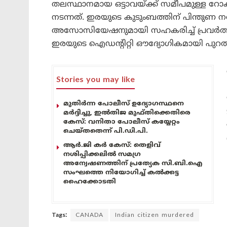
തലസ്ഥാനമായ ഒട്ടാവയ്ക്ക് സമീപമുള്ള റ
നടന്നത്. ഇരയുടെ കുടുംബത്തിന് പിന്തുണ നൽ
അസോസിയേഷനുമായി സഹകരിച്ച് പ്രവർത്തിക
ഇരയുടെ ഐഡന്റിറ്റി ഔദ്യോഗികമായി പുറത്തുവിട
Stories you may like
മുതിർന്ന പോലീസ് ഉദ്യോഗസ്ഥനെ
മർദ്ദിച്ചു, ഇൽതിജ മുഫ്തിക്കെതിരെ
കേസ്: വനിതാ പോലീസ് കയ്യേറ്റം
ചെയ്തതെന്ന് പി.ഡി.പി.
ആർ.ജി കർ കേസ്: തെളിവ്
നശിപ്പിക്കലിൽ സമഗ്ര
അന്വേഷണത്തിന് പ്രത്യേക സി.ബി.ഐ
സംഘത്തെ നിയോഗിച്ച് കൽക്കട്ട
ഹൈക്കോടതി
Tags:
CANADA
Indian citizen murdered