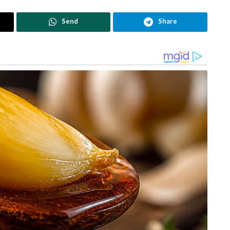
Send
Share