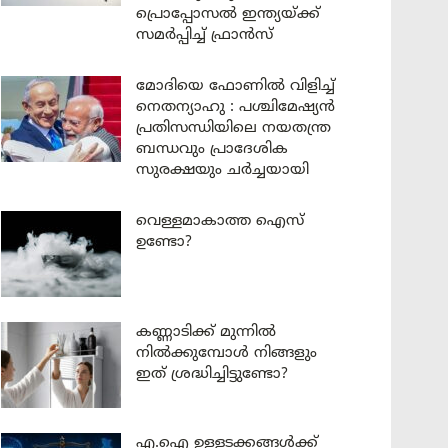
പ്രൊപ്പോസൽ ഇന്ത്യയ്ക്ക്
സമർപ്പിച്ച് ഫ്രാൻസ്
മോദിയെ ഫോണിൽ വിളിച്ച്
നെതന്യാഹു : പശ്ചിമേഷ്യൻ
പ്രതിസന്ധിയിലെ നയതന്ത്ര
ബന്ധവും പ്രാദേശിക
സുരക്ഷയും ചർച്ചയായി
വെള്ളമാകാത്ത ഐസ്
ഉണ്ടോ?
കണ്ണാടിക്ക് മുന്നിൽ
നിൽക്കുമ്പോൾ നിങ്ങളും
ഇത് ശ്രദ്ധിച്ചിട്ടുണ്ടോ?
എ.ഐ ഉള്ളടക്കങ്ങൾക്ക്