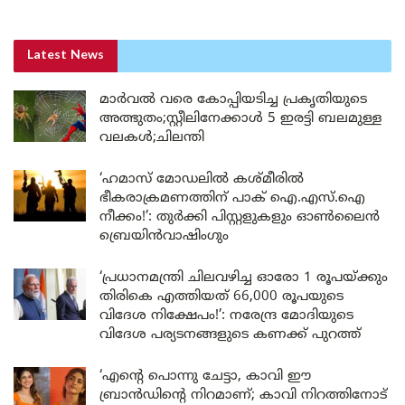
Latest News
മാർവൽ വരെ കോപ്പിയടിച്ച പ്രകൃതിയുടെ
അത്ഭുതം;സ്റ്റീലിനേക്കാൾ 5 ഇരട്ടി ബലമുള്ള
വലകൾ;ചിലന്തി
‘ഹമാസ് മോഡലിൽ കശ്മീരിൽ
ഭീകരാക്രമണത്തിന് പാക് ഐ.എസ്.ഐ
നീക്കം!’: തുർക്കി പിസ്റ്റളുകളും ഓൺലൈൻ
ബ്രെയിൻവാഷിംഗും
‘പ്രധാനമന്ത്രി ചിലവഴിച്ച ഓരോ 1 രൂപയ്ക്കും
തിരികെ എത്തിയത് 66,000 രൂപയുടെ
വിദേശ നിക്ഷേപം!’: നരേന്ദ്ര മോദിയുടെ
വിദേശ പര്യടനങ്ങളുടെ കണക്ക് പുറത്ത്
‘എന്റെ പൊന്നു ചേട്ടാ, കാവി ഈ
ബ്രാൻഡിന്റെ നിറമാണ്; കാവി നിറത്തിനോട്