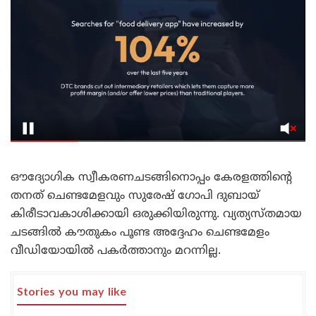
ഔദ്യോഗിക സ്വീകരണചടങ്ങിനൊപ്പം കേരളത്തിന്റെ
തനത് ചെണ്ടമേളവും സുരേഷ് ഗോപി ദുബായ്
കിരീടാവകാശിക്കായി ഒരുക്കിയിരുന്നു. വ്യത്യസ്തമായ
ചടങ്ങിൽ കൗതുകം പൂണ്ട അദ്ദേഹം ചെണ്ടമേളം
വീഡിയോയിൽ പകർത്താനും മറന്നില്ല.
Stories you may like