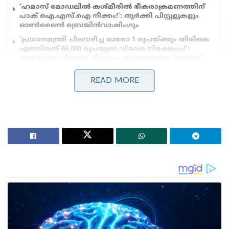
‘ഹമാസ് മോഡലിൽ കശ്മീരിൽ ഭീകരാക്രമണത്തിന്
പാക് ഐ.എസ്.ഐ നീക്കം!’: തുർക്കി പിസ്റ്റളുകളും
ഓൺലൈൻ ബ്രെയിൻവാഷിംഗും
‘പ്രധാനമന്ത്രി ചിലവഴിച്ച ഓരോ 1 രൂപയ്ക്കും തിരികെ
എത്തിയത് 66,000 രൂപയുടെ വിദേശ നിക്ഷേപം!’:
നരേന്ദ്ര മോദിയുടെ വിദേശ പര്യടനങ്ങളുടെ കണക്ക്
പുറത്ത്
READ MORE
രണ്ട് ദിവസത്തെ ഔദ്യോഗിക സന്ദർശനത്തിനായാണ്
ഷെയ്ഖ് ഹംദാൻ ഇന്ത്യയിലെത്തിയത്.പ്രധാനമന്ത്രി
നരേന്ദ്രമോദിയുടെ ക്ഷണം സ്വീകരിച്ചാണ് ഷെയ്ഖ്
ഹംദാൻ ഡൽഹിയിലെത്തുന്നത്. സന്ദർശനത്തിന്റെ
ആദ്യദിനം കിരീടാവകാശിക്ക് പ്രധാനമന്ത്രി നരേന്ദ്ര
മോദി പ്രത്യേക വിരുന്നൊരുക്കും. വിദേശകാര്യമന്ത്രി
ഡോ. എസ് ജയശങ്കർ, പ്രതിരോധമന്ത്രി രാജ്നാഥ്
സിങ് എന്നിവരുമായി ഷെയ്ഖ് ഹംദാൻ ഡൽഹിയിൽ
കൂടിക്കാഴ്ച നടത്തും.