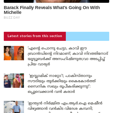
Latest stories
from this section
‘എന്റെ പൊന്നു ചേട്ടാ, കാവി ഈ
ബ്രാൻഡിന്റെ നിറമാണ്; കാവി നിറത്തിനോട്
യൂട്യൂബർക്ക് അസഹിഷ്ണുത;വാ അടപ്പിച്ച്
പ്രിയ വാര്യർ
‘ഇസ്ലാമിക് നാറ്റോ’!; പാകിസ്താനും
സൗദിയും തുർക്കിയും കൈകോർത്ത്
സൈനിക സഖ്യം രൂപീകരിക്കുന്നു!’:
ഒപ്പുവെക്കാൻ വൻ കരാർ
‘ഇന്ത്യൻ നിർമ്മിത എം.ആർ.ഐ മെഷീൻ
വിഴുങ്ങാൻ വൻകിട വിദേശ കമ്പനി;