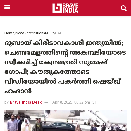
Home
News
International
Gulf
UAE
ദുബായ് കിരീടാവകാശി ഇന്ത്യയിൽ;
ചെണ്ടമേളത്തിന്റെ അകമ്പടിയോടെ
സ്വീകരിച്ച് കേന്ദ്രമന്ത്രി സുരേഷ്
ഗോപി; കൗതുകത്തോടെ
വീഡിയോയിൽ പകർത്തി ഷെയ്ഖ്
ഹംദാൻ
by
Brave India Desk
Apr 8, 2025, 06:32 pm IST