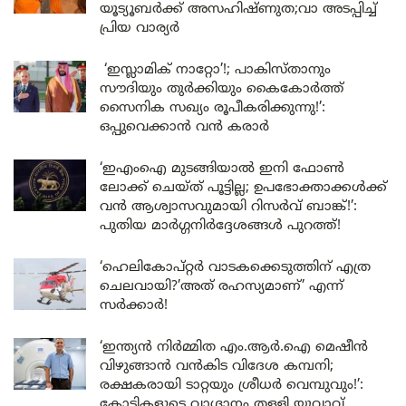
യൂട്യൂബർക്ക് അസഹിഷ്ണുത;വാ അടപ്പിച്ച്
പ്രിയ വാര്യർ
‘ഇസ്ലാമിക് നാറ്റോ’!; പാകിസ്താനും
സൗദിയും തുർക്കിയും കൈകോർത്ത്
സൈനിക സഖ്യം രൂപീകരിക്കുന്നു!’:
ഒപ്പുവെക്കാൻ വൻ കരാർ
‘ഇഎംഐ മുടങ്ങിയാൽ ഇനി ഫോൺ
ലോക്ക് ചെയ്ത് പൂട്ടില്ല; ഉപഭോക്താക്കൾക്ക്
വൻ ആശ്വാസവുമായി റിസർവ് ബാങ്ക്!’:
പുതിയ മാർഗ്ഗനിർദ്ദേശങ്ങൾ പുറത്ത്!
‘ഹെലികോപ്റ്റർ വാടകക്കെടുത്തിന് എത്ര
ചെലവായി?’അത് രഹസ്യമാണ്’ എന്ന്
സർക്കാർ!
‘ഇന്ത്യൻ നിർമ്മിത എം.ആർ.ഐ മെഷീൻ
വിഴുങ്ങാൻ വൻകിട വിദേശ കമ്പനി;
രക്ഷകരായി ടാറ്റയും ശ്രീധർ വെമ്പുവും!’:
കോടികളുടെ വാഗ്ദാനം തള്ളി യുവാവ്