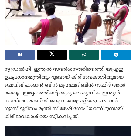
ന്യൂഡൽഹി: ഇന്ത്യൻ സന്ദർശനത്തിനെത്തി യുഎഇ
ഉപപ്രധാനമന്ത്രിയും ദുബായ് കിരീടാവകാശിയുമായ
ഷെയ്ഖ് ഹംദാൻ ബിൻ മുഹമ്മദ് ബിൻ റാഷിദ് അൽ
മക്തൂം. ഇദ്ദേഹത്തിന്റെ ആദ്യ ഔദ്യോഗിക ഇന്ത്യൻ
സന്ദർശനമാണിത്. കേന്ദ്ര പെട്രോളിയം,നാച്വറൽ
ഗ്യാസ്-ടൂറിസം മന്ത്രി സിരേഷ് ഗോപിയാണ് ദുബായ്
കിരീടാവകാശിയെ സ്വീകരിച്ചത്.