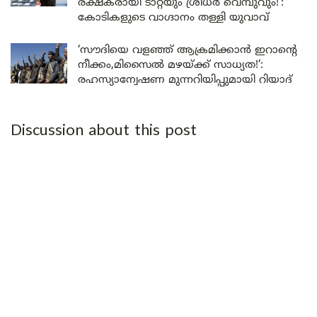
രക്ഷകരായി ടാറ്റയും ശ്രീധർ വെമ്പുവും!’:
കോടികളുടെ വാഗ്ദാനം തള്ളി യുവാവ്
‘സൗദിയെ വളഞ്ഞ് ആക്രമിക്കാൻ ഇറാന്റെ
നീക്കം,മിസൈൽ മഴയ്ക്ക് സാധ്യത!’:
രഹസ്യാന്വേഷണ മുന്നറിയിപ്പുമായി റിയാദ്
Discussion about this post