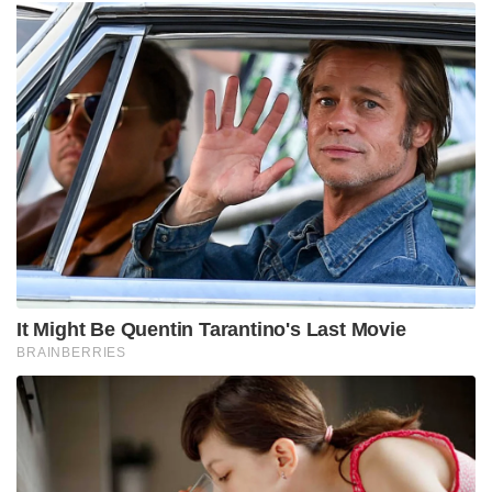
Tags:
trade reform
Donald Trump administration
retaliatory tariffs
export restrictions
global supply chains
Donald Trump tariffs
China trade war
US-China trade tensions
strategic resources
US manufacturing