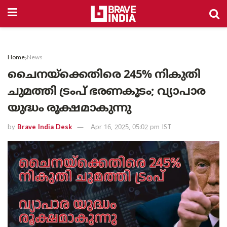
Home
News
ചൈനയ്‌ക്കെതിരെ 245% നികുതി
ചുമത്തി ട്രംപ് ഭരണകൂടം; വ്യാപാര
യുദ്ധം രൂക്ഷമാകുന്നു
by
Brave India Desk
Apr 16, 2025, 05:02 pm IST