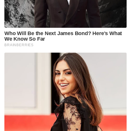
നൽകിയിട്ടുണ്ടെന്ന് ഭരണകൂടം വ്യക്തമാക്കി. “75-
ലധികം രാജ്യങ്ങൾ ഇതിനോടകം പുതിയ വ്യാപാര
കരാറുകളെക്കുറിച്ച് ചർച്ച ചെയ്യാൻ സമീപിച്ചിട്ടുണ്ട്,”
വൈറ്റ് ഹൗസ് പറഞ്ഞു. “ഈ ചർച്ചകൾ
നടക്കുന്നതിനാൽ, വ്യക്തിഗതമായ ഉയർന്ന
നികുതികൾ നിലവിൽ താൽക്കാലികമായി
നിർത്തിവച്ചിരിക്കുകയാണ്. തിരിച്ചടി നടത്തിയ
ചൈനയുടേത് ഒഴികെ.” വാർത്താക്കുറിപ്പിൽ പറയുന്നു.
തന്ത്രപരമായ വിഭവങ്ങളുടെ ഇറക്കുമതിയെക്കുറിച്ച്
ദേശീയ സുരക്ഷാ ഏജൻസികൾ അന്വേഷണം
ആരംഭിച്ചതായും വൈറ്റ് ഹൗസ് വെളിപ്പെടുത്തി. നൂതന
ഉൽപ്പാദനത്തിനും പ്രതിരോധ സാങ്കേതിക
വിദ്യകൾക്കും നിർണായകമായ വിദേശ അസംസ്കൃത
വസ്തുക്കളെ അമേരിക്ക ആശ്രയിക്കുന്നതിനെക്കുറിച്ച്
നേരത്തേ തന്നെ അമേരിക്കൻ ഭരണകൂടത്തിന്
ആശങ്കകൾ ഉണ്ടായിരുന്നു. സൈനിക, പ്രതിരോധ
മേഖലയിൽ ഉപയോഗിക്കുന്ന പല അസംസ്കൃത