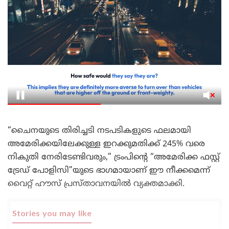
“ചൈനയുടെ തിരിച്ചടി നടപടികളുടെ ഫലമായി
അമേരിക്കയിലേക്കുള്ള ഇറക്കുമതിക്ക് 245% വരെ
നികുതി നേരിടേണ്ടിവരും,” ട്രംപിൻ്റെ “അമേരിക്ക ഫസ്റ്റ്
ട്രേഡ് പോളിസി”യുടെ ഭാഗമായാണ് ഈ നീക്കമെന്ന്
വൈറ്റ് ഹൗസ് പ്രസ്താവനയിൽ വ്യക്തമാക്കി.
Stories you may like