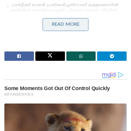
പാർട്ടിക്ക് വേണ്ടി പ്രതികരിച്ചതിനാണ് കള്ളക്കേസിൽ
ജയിലിൽ അടയ്ക്കപ്പെട്ടത്, പിന്തുണ വേണ്ട, പിന്നിൽ
നിന്ന് കുത്തരുത്; ജയരാജനെതിരെ ആഞ്ഞടിച്ച്
അർജുൻ ആയങ്കി
READ MORE
സാധാരണക്കാർക്കും ചെറുകിട വ്യാപാരികൾക്കും ഒരു
തരത്തിലുള്ള ട്രാൻസാക്ഷൻ നിരക്കുകളും ഈടാക്കില്ല
; യു.പി.ഐ നിയമഭേദഗതിയിൽ വ്യക്തത വരുത്തി
കേന്ദ്രസർക്കാർ
സൈനിക, വ്യോമയാന, സെമികണ്ടക്ടർ
വ്യവസായങ്ങൾക്ക് നിർണായകമായ ഗാലിയം,
ജർമേനിയം, ആൻ്റിമണി തുടങ്ങിയ സുപ്രധാന
മൂലകങ്ങളുടെ വ്യാപാരം ചൈന മനഃപൂർവം
നിയന്ത്രിക്കുന്നതായി അമേരിക്ക ആരോപിച്ചു. പല
വ്യവസായങ്ങൾക്കും അത്യാവശ്യമായ ഈ
അസംസ്കൃത വസ്തുക്കളുടെ വിതരണം
തടസ്സപ്പെടുത്തുന്നതിനായി ആറ് ഹെവി റെയർ എർത്ത്
ലോഹങ്ങളുടെയും റെയർ എർത്ത് കാന്തങ്ങളുടെയും