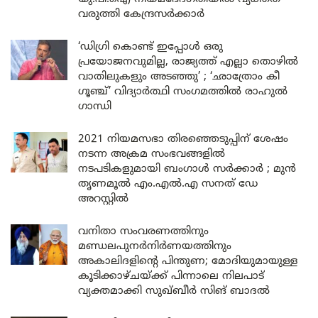
വരുത്തി കേന്ദ്രസർക്കാർ
‘ഡിഗ്രി കൊണ്ട് ഇപ്പോൾ ഒരു
പ്രയോജനവുമില്ല, രാജ്യത്ത് എല്ലാ തൊഴിൽ
വാതിലുകളും അടഞ്ഞു’ ; ‘ഛാത്രോം കീ
ഗൂഞ്ച്’ വിദ്യാർത്ഥി സംഗമത്തിൽ രാഹുൽ
ഗാന്ധി
2021 നിയമസഭാ തിരഞ്ഞെടുപ്പിന് ശേഷം
നടന്ന അക്രമ സംഭവങ്ങളിൽ
നടപടികളുമായി ബംഗാൾ സർക്കാർ ; മുൻ
തൃണമൂൽ എം.എൽ.എ സനത് ഡേ
അറസ്റ്റിൽ
വനിതാ സംവരണത്തിനും
മണ്ഡലപുനർനിർണയത്തിനും
അകാലിദളിന്റെ പിന്തുണ; മോദിയുമായുള്ള
കൂടിക്കാഴ്ചയ്ക്ക് പിന്നാലെ നിലപാട്
വ്യക്തമാക്കി സുഖ്ബീർ സിങ് ബാദൽ