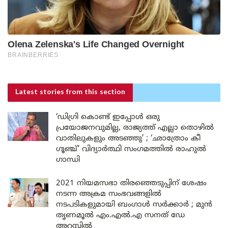
Latest stories
from this section
‘ഡിഗ്രി കൊണ്ട് ഇപ്പോൾ ഒരു
പ്രയോജനവുമില്ല, രാജ്യത്ത് എല്ലാ തൊഴിൽ
വാതിലുകളും അടഞ്ഞു’ ; ‘ഛാത്രോം കീ
ഗൂഞ്ച്’ വിദ്യാർത്ഥി സംഗമത്തിൽ രാഹുൽ
ഗാന്ധി
2021 നിയമസഭാ തിരഞ്ഞെടുപ്പിന് ശേഷം
നടന്ന അക്രമ സംഭവങ്ങളിൽ
നടപടികളുമായി ബംഗാൾ സർക്കാർ ; മുൻ
തൃണമൂൽ എം.എൽ.എ സനത് ഡേ
അറസ്റ്റിൽ