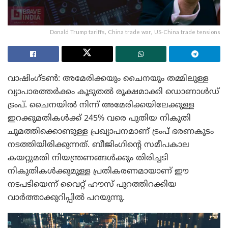
Donald Trump tariffs, China trade war, US-China trade tensions
വാഷിംഗ്ടൺ: അമേരിക്കയും ചൈനയും തമ്മിലുള്ള
വ്യാപാരത്തർക്കം കൂടുതൽ രൂക്ഷമാക്കി ഡൊണാൾഡ്
ട്രംപ്. ചൈനയിൽ നിന്ന് അമേരിക്കയിലേക്കുള്ള
ഇറക്കുമതികൾക്ക് 245% വരെ പുതിയ നികുതി
ചുമത്തിക്കൊണ്ടുള്ള പ്രഖ്യാപനമാണ് ട്രംപ് ഭരണകൂടം
നടത്തിയിരിക്കുന്നത്. ബീജിംഗിൻ്റെ സമീപകാല
കയറ്റുമതി നിയന്ത്രണങ്ങൾക്കും തിരിച്ചടി
നികുതികൾക്കുമുള്ള പ്രതികരണമായാണ് ഈ
നടപടിയെന്ന് വൈറ്റ് ഹൗസ് പുറത്തിറക്കിയ
വാർത്താക്കുറിപ്പിൽ പറയുന്നു.