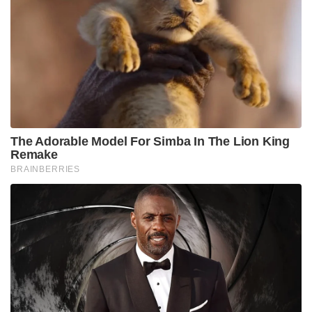
കയറ്റുമതി ചൈന അടുത്തിടെ നിർത്തിവച്ചിരുന്നു. ഈ
നടപടിക്ക് എതിരെയാണ് പുതിയ നികുതി
പ്രഖ്യാപനമെന്നാണ് വൈറ്റ് ഹൗസ് വാർത്താക്കുറിപ്പിൽ
പറയുന്നത്.
പരസ്പരമുള്ള നികുതിയുദ്ധങ്ങളുടെ ഭാഗമായി
കഴിഞ്ഞ വെള്ളിയാഴ്ച ചൈന അമേരിക്കൻ
ഉൽപ്പന്നങ്ങളുടെ നികുതി 125% ആയി
ഉയർത്തിയിരുന്നു. മറ്റ് രാജ്യങ്ങളിൽ നിന്നുള്ള
ഉൽപ്പന്നങ്ങൾക്ക് 90 ദിവസത്തേക്ക് അധിക നികുതി
ഒഴിവാക്കിക്കൊണ്ട് പ്രസിഡൻ്റ് ട്രംപ് ചൈനീസ്
ഇറക്കുമതികളുടെ നികുതി145% ആയി
ഉയർത്തിയതിന് തൊട്ടുപിന്നാലെയായിരുന്നു
ചൈനയുടെ ഈ നീക്കം.
പുതിയ നികുതികളുടെ വ്യാപകമായ വ്യാപ്തി
ഉണ്ടായിരുന്നിട്ടും, നിലവിൽ നടന്നുകൊണ്ടിരിക്കുന്ന
വ്യാപാര ചർച്ചകൾ കാരണം മറ്റ് രാജ്യങ്ങൾക്ക് ഇളവ്