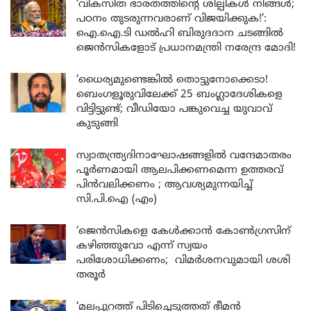
‘വികസിത ഭാരതത്തിന്റെ ശില്പികൾ നിങ്ങൾ;
പഠനം തുടരുന്നവരാണ് വിജയിക്കുക!’:
ഐ.ഐ.ടി ഡൽഹി ബിരുദദാന ചടങ്ങിൽ
ജെൻസികളോട് പ്രധാനമന്ത്രി നരേന്ദ്ര മോദി!
‘ധൈര്യമുണ്ടെങ്കിൽ തൊട്ടുനോക്കെടാ!
ബെംഗളൂരുവിലേക്ക് 25 ബംഗ്ലാദേശികളെ
വിട്ടിട്ടുണ്ട്; വീഡിയോ പങ്കുവെച്ച യുവാവ്
കുടുങ്ങി
സ്വാതന്ത്ര്യദിനാഘോഷങ്ങളിൽ വന്ദേമാതരം
പൂർണമായി ആലപിക്കണമെന്ന ഉത്തരവ്
പിൻവലിക്കണം ; ആവശ്യമുന്നയിച്ച്
സി.പി.ഐ (എം)
‘ജെൻസികളെ കേൾക്കാൻ കോൺഗ്രസിന്
കഴിഞ്ഞുവോ എന്ന് സ്വയം
പരിശോധിക്കണം; വിമർശനവുമായി ശശി
തരൂർ
‘മലപ്പുറത്ത് പിടിച്ചെടുത്തത് ഭീമൻ