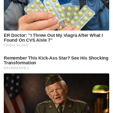
എൻക്ലോസ്ഡ് ഭാഗത്ത് കടന്നിരിക്കാമെന്നുമാണ്ഒരു
നിഗമനം. യാത്രക്കാരുടെ ക്യാബിന് സമാനമായ
താപനിലയാണ് ഇവിടെ.
ചരക്കുകൾ കയറ്റുന്ന നിയന്ത്രിതഭാഗത്ത്
വിമാനത്താവള ജീവനക്കാരനാണ് കുട്ടിയെ കണ്ടത്.
അഫ്ഗാൻ കുർത്ത ധരിച്ച ബാലൻ
പരുങ്ങിനടക്കുന്നതു കണ്ട്
സിഐഎസ്എഫ്കസ്റ്റഡിയിലെടുക്കുകയായിരുന്നു.
പ്രായപൂർത്തിയാകാത്തതിനാൽ കേസെടുക്കില്ല.
Tags:
flight