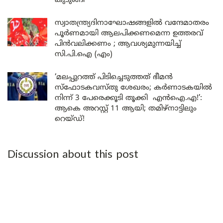
കുടുങ്ങി
സ്വാതന്ത്ര്യദിനാഘോഷങ്ങളിൽ വന്ദേമാതരം
പൂർണമായി ആലപിക്കണമെന്ന ഉത്തരവ്
പിൻവലിക്കണം ; ആവശ്യമുന്നയിച്ച്
സി.പി.ഐ (എം)
‘മലപ്പുറത്ത് പിടിച്ചെടുത്തത് ഭീമൻ
സ്ഫോടകവസ്തു ശേഖരം; കർണാടകയിൽ
നിന്ന് 3 പേരെക്കൂടി തൂക്കി എൻഐ.എ!’:
ആകെ അറസ്റ്റ് 11 ആയി; തമിഴ്‌നാട്ടിലും
റെയ്ഡ്!
Discussion about this post