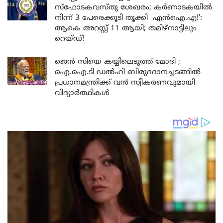
സ്ഫോടകവസ്തു ശേഖരം; കർണാടകയിൽ
നിന്ന് 3 പേരെക്കൂടി തൂക്കി എൻഐ.എ!’:
ആകെ അറസ്റ്റ് 11 ആയി; തമിഴ്‌നാട്ടിലും
റെയ്ഡ്!
ജെൻ സിയെ കയ്യിലെടുത്ത് മോദി ;
ഐ.ഐ.ടി ഡൽഹി ബിരുദദാനച്ചടങ്ങിൽ
പ്രധാനമന്ത്രിക്ക് വൻ സ്വീകരണവുമായി
വിദ്യാർത്ഥികൾ