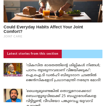
Latest stories
from this section
‘വികസിത ഭാരതത്തിന്റെ ശില്പികൾ നിങ്ങൾ;
പഠനം തുടരുന്നവരാണ് വിജയിക്കുക!’:
ഐ.ഐ.ടി ഡൽഹി ബിരുദദാന ചടങ്ങിൽ
ജെൻസികളോട് പ്രധാനമന്ത്രി നരേന്ദ്ര മോദി!
‘ധൈര്യമുണ്ടെങ്കിൽ തൊട്ടുനോക്കെടാ!
ബെംഗളൂരുവിലേക്ക് 25 ബംഗ്ലാദേശികളെ
വിട്ടിട്ടുണ്ട്; വീഡിയോ പങ്കുവെച്ച യുവാവ്