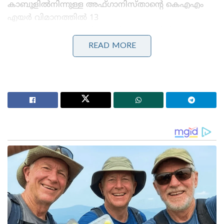
കാബൂളിൽനിന്നുള്ള അഫ്ഗാനിസ്താന്റെ കെഎഎം
എയർ വിമാനത്തിൽ 13
വയസ്സുകാരൻഇന്ത്യയിലെത്തിയത്. 94 മിനിറ്റ് യാത്ര
പൂർത്തിയാക്കിയത് ഈ രംഗത്തെ
READ MORE
വിദഗ്ധരെപ്പോലുംഅത്ഭുതപ്പെടുത്തിയെന്ന്
റിപ്പോർട്ടിൽ പറയുന്നു.
കാബൂളിലെ വിമാനത്താവളത്തിൽനിന്ന് ഞായറാഴ്ച
രാവിലെ 8.46-ന് പുറപ്പെട്ട വിമാനം 10.20-
ന്ഇന്ദിരാഗാന്ധി അന്താരാഷ്ട്ര
വിമാനത്താവളത്തിലെത്തി.
ടെയ്ക്ക് ഓഫിനുശേഷം വീൽ ബേയുടെ വാതിൽ
തുറന്നിട്ടുണ്ടാകുമെന്നും ചക്രം പിൻവാങ്ങുകയുംകതക്
അടയുകയും ചെയ്തപ്പോൾ കുട്ടി ഇടയിലെ