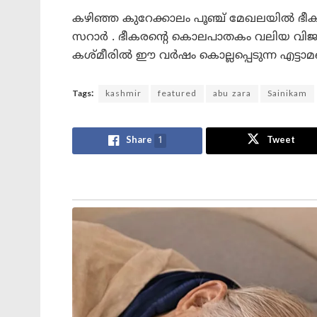
കഴിഞ്ഞ കുറേക്കാലം പൂഞ്ച് മേഖലയിൽ ഭീ
സറാർ . ഭീകരന്റെ കൊലപാതകം വലിയ വിജ
കശ്മീരില്‍ ഈ വര്‍ഷം കൊല്ലപ്പെടുന്ന എട
Tags:
kashmir
featured
abu zara
Sainikam
Share
1
Tweet