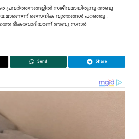
കര പ്രവർത്തനങ്ങളിൽ സജീവമായിരുന്നു അബു
യമാണെന്ന് സൈനിക വൃത്തങ്ങൾ പറഞ്ഞു .
്ടാമത്തെ ഭീകരവാദിയാണ് അബു സറാർ
Send
Share