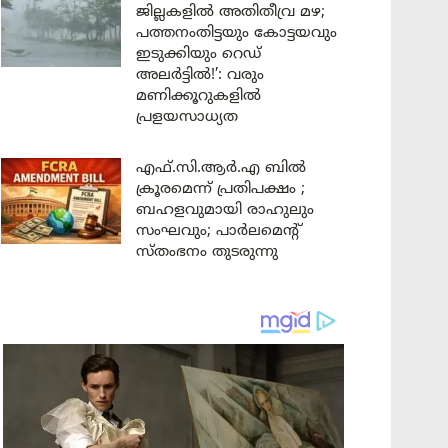
ജില്ലകളിൽ അതിതീവ്ര മഴ;
പത്തനംതിട്ടയും കോട്ടയവും
ഇടുക്കിയും റെഡ്
അലർട്ടിൽ!’: വരും
മണിക്കൂറുകളിൽ
പ്രളയസാധ്യത
എഫ്.സി.ആർ.എ ബിൽ
ക്രൂരമെന്ന് പ്രതിപക്ഷം ;
ബഹളവുമായി രാഹുലും
സംഘവും; പാർലമെന്റ്
സ്തംഭനം തുടരുന്നു