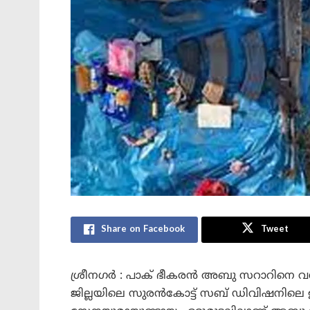
Share on Facebook
Tweet
ശ്രീനഗർ : പാക് ഭീകരൻ അബു സറാറിനെ വധിച്
ജില്ലയിലെ സുരൻകോട്ട് സബ് ഡിവിഷനിലെ 