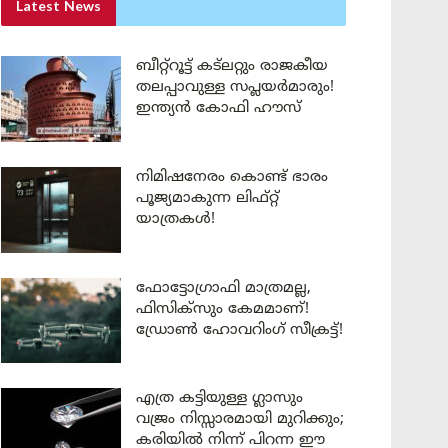
Latest News
ബീറ്റ്‌റൂട്ട് കട്‌ലറ്റും രാജകീയ
തലപ്പാവുള്ള സപ്ലയർമാരും!
ഇന്ത്യൻ കോഫി ഹൗസ്
നിമിഷനേരം കൊണ്ട് ഭാരം
പൂജ്യമാകുന്ന ലിഫ്റ്റ്
യാത്രകൾ!
ഫോട്ടോഗ്രാഫി മാത്രമല്ല,
ഫിസിക്സും കേമമാണ്!
ഡ്രോൺ ഹോവറിംഗ് സീക്രട്ട്!
എത്ര കട്ടിയുള്ള ഗ്ലാസും
വജ്രം നിസ്സാരമായി മുറിക്കും;
കരിയിൽ നിന്ന് പിറന്ന ഈ