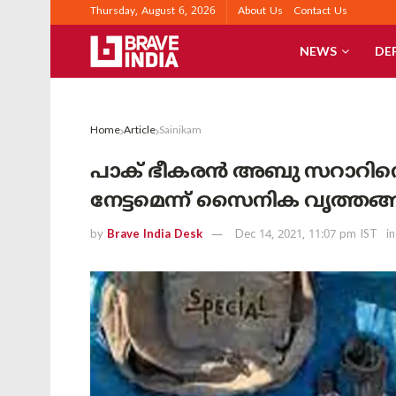
Thursday, August 6, 2026
About Us
Contact Us
NEWS
DE
Home
Article
Sainikam
പാക് ഭീകരൻ അബു സറാറിനെ വ
നേട്ടമെന്ന് സൈനിക വൃത്തങ
by
Brave India Desk
Dec 14, 2021, 11:07 pm IST
in