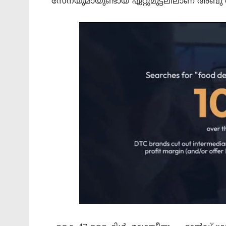
സേനയുമായുണ്ടായ ഏറ്റുമുട്ടലിലാണ് അബു സറ