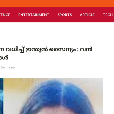
FENCE
ENTERTAINMENT
SPORTS
ARTICLE
TECH
ധിച്ച് ഇന്ത്യൻ സൈന്യം : വൻ
്ങൾ
Sainikam