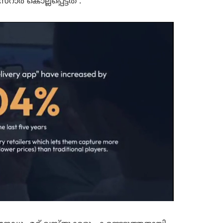
ാർ കൊല്ലപ്പെട്ടത് .