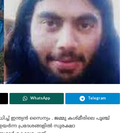
WhatsApp
Telegram
ച് ഇന്ത്യൻ സൈന്യം . ജമ്മു കശ്മീരിലെ പൂഞ്ച്
ഉയർന്ന പ്രദേശങ്ങളിൽ സുരക്ഷാ