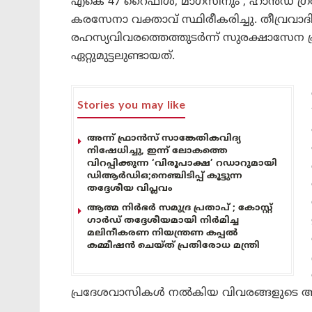
എകെ 47 റൈഫിൾ, മാഗസീനും , ഹാൻഡ് ഗ്രനേ
കരസേനാ വക്താവ് സ്ഥിരീകരിച്ചു. തീവ്രവാദി
രഹസ്യവിവരത്തെത്തുടർന്ന് സുരക്ഷാസേന പ്
ഏറ്റുമുട്ടലുണ്ടായത്.
Stories you may like
അന്ന് ഫ്രാൻസ് സാങ്കേതികവിദ്യ
നിഷേധിച്ചു, ഇന്ന് ലോകത്തെ
വിറപ്പിക്കുന്ന ‘വിരൂപാക്ഷ’ റഡാറുമായി
ഡിആർഡിഒ;നെഞ്ചിടിപ്പ് കൂട്ടുന്ന
തദ്ദേശീയ വിപ്ലവം
ആത്മ നിർഭർ സമുദ്ര പ്രതാപ് ; കോസ്റ്റ്
ഗാർഡ് തദ്ദേശീയമായി നിർമിച്ച
മലിനീകരണ നിയന്ത്രണ കപ്പൽ
കമ്മീഷൻ ചെയ്ത് പ്രതിരോധ മന്ത്രി
പ്രദേശവാസികള്‍ നല്‍കിയ വിവരങ്ങളുടെ 