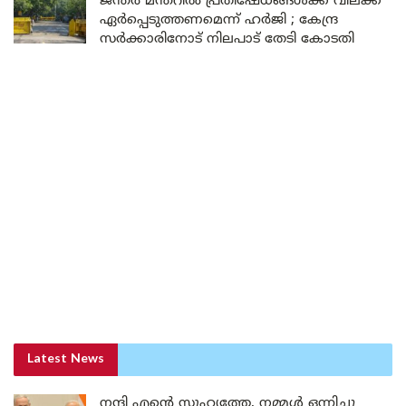
ജന്തർ മന്തറിൽ പ്രതിഷേധങ്ങൾക്ക് വിലക്ക്
ഏർപ്പെടുത്തണമെന്ന് ഹർജി ; കേന്ദ്ര
സർക്കാരിനോട് നിലപാട് തേടി കോടതി
Latest News
നന്ദി എൻ്റെ സുഹൃത്തേ, നമ്മൾ ഒന്നിച്ചു