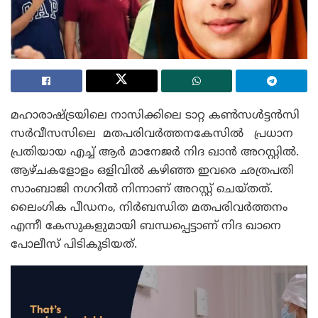
മഹാരാഷ്ട്രയിലെ നാസിക്കിലെ ടാറ്റ കൺസൾട്ടൻസി
സർവീസസിലെ മതപരിവർത്തനകേസിൽ പ്രധാന
പ്രതിയായ എച്ച് ആ‍ർ മാനേജർ നിദ ഖാൻ അറസ്റ്റിൽ.
ആഴ്ചകളോളം ഒളിവിൽ കഴിഞ്ഞ ഇവരെ ഛത്രപതി
സാംബാജി നഗറിൽ നിന്നാണ് അറസ്റ്റ് ചെയ്തത്.
ലൈംഗിക പീഡനം, നിർബന്ധിത മതപരിവർത്തനം
എന്നീ കേസുകളുമായി ബന്ധപ്പെട്ടാണ് നിദ ഖാനെ
പോലീസ് പിടികൂടിയത്.