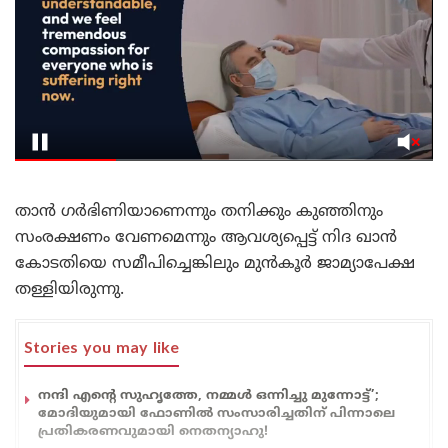
താൻ ഗ‍ർഭിണിയാണെന്നും തനിക്കും കുഞ്ഞിനും
സംരക്ഷണം വേണമെന്നും ആവശ്യപ്പെട്ട് നിദ ഖാൻ
കോടതിയെ സമീപിച്ചെങ്കിലും മുൻകൂർ ജാമ്യാപേക്ഷ
തള്ളിയിരുന്നു.
Stories you may like
നന്ദി എൻ്റെ സുഹൃത്തേ, നമ്മൾ ഒന്നിച്ചു മുന്നോട്ട്’;
മോദിയുമായി ഫോണിൽ സംസാരിച്ചതിന് പിന്നാലെ
പ്രതികരണവുമായി നെതന്യാഹു!