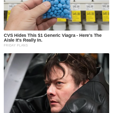
Tags:
tcs case
nashik tcs case
Nida Khan arrested