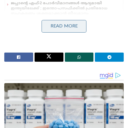
ജപ്പാന്റെ എഫ്-2 പോർവിമാനങ്ങൾ ആദ്യമായി
ഇന്ത്യയിലേക്ക് ; ഇന്തോ-പസഫിക്കിൽ പ്രതിരോധ
സഹകരണം ശക്തമാക്കാൻ തീരുമാനം
READ MORE
ടിസിഎസിലെ വനിതാ ജീവനക്കാരോട് ഇസ്ലാമിക
പാരമ്പര്യമനുസരിച്ച് വസ്ത്രം ധരിക്കണമെന്നും
പെരുമാറണമെന്നും നിദ ഖാൻ നിർദ്ദേശിച്ചതായി
എഫ്‌ഐആറിൽ പറയുന്നു. ലൈംഗിക പീഡനത്തിനും
മതപരിവർത്തനത്തിനും ഇവർ പ്രേരിപ്പിച്ചു എന്നതാണ്
പ്രധാന പരാതി.
നാസിക് പോലീസിൻ്റെ പ്രത്യേക സംഘമാണ്
സംഭാജിനഗറിൽ നിന്ന് ഇവരെ കസ്റ്റഡിയിലെടുത്തത്.
താൻ ഗർഭിണിയാണെന്ന് ചൂണ്ടിക്കാട്ടിയാണ് നിദ ഖാൻ
ജാമ്യത്തിന് ശ്രമിച്ചിരുന്നത്. കേസിൽ കൂടുതൽ
നിയമനടപടികളും അന്വേഷണവും നടന്നു
വരികയാണെന്ന് നാസിക് പോലീസ് അറിയിച്ചു.