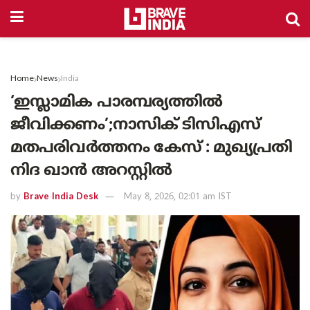
Home
News
India
‘ഇസ്ലാമിക പാരമ്പര്യത്തിൽ
ജീവിക്കണം’;നാസിക് ടിസിഎസ്
മതപരിവർത്തനം കേസ് : മുഖ്യപ്രതി
നിദ ഖാൻ അറസ്റ്റിൽ
by
Brave India Desk
May 8, 2026, 02:01 am IST