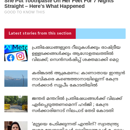
Latest stories
from this section
പ്രതിഷേധങ്ങളുടെ റീലുകൾക്കും രാഷ്ട്രീയ
ഉള്ളടക്കങ്ങൾക്കും ആഗോളതലത്തിൽ
വിലക്ക്; സെൻസർഷിപ്പ് ശക്തമാക്കി മെറ്റ
കരിങ്കടൽ ആക്രമണം: കാണാതായ ഇന്ത്യൻ
നാവികരെ കണ്ടെത്താനായില്ലെന്ന് കേന്ദ്ര
സർക്കാർ സുപ്രീം കോടതിയിൽ
ജന്തർ മന്തറിൽ പ്രതിഷേധങ്ങൾക്ക് വിലക്ക്
ഏർപ്പെടുത്തണമെന്ന് ഹർജി ; കേന്ദ്ര
സർക്കാരിനോട് നിലപാട് തേടി കോടതി
‘മുട്ടയെ പേടിക്കുന്നത് എന്തിന്? സ്വാതന്ത്ര്യ