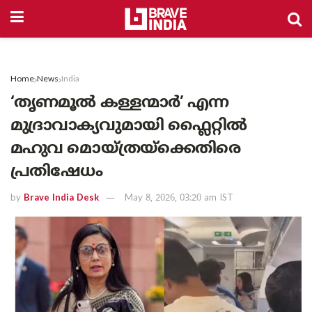
Home
News
India
‘തൃണമൂല്‍ കള്ളന്മാര്‍’ എന്ന
മുദ്രാവാക്യവുമായി ഫ്ലൈറ്റില്‍
മഹുവ മൊയ്ത്രയ്‌ക്കെതിരെ
പ്രതിഷേധം
by
Brave India Desk
May 8, 2026, 03:20 am IST