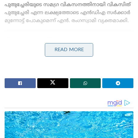
പുതുച്ചേരിയുടെ സമഗ്ര വികസനത്തിനായി വികസിത്
പുതുച്ചേരി എന്ന ലക്ഷ്യത്തോടെ എൻഡിഎ സർക്കാർ
മുന്നോട്ട് പോകുമെന്ന് എൻ. രംഗസ്വാമി വ്യക്തമാക്കി.
Stories you may like
READ MORE
തങ്ങളെ തീവ്രവാദിയാക്കിയത് സിസ്റ്റം: അർജുൻ
ആയങ്കി സംസ്ഥാനം വിട്ടതായി സംശയം!
സംസ്ഥാനത്ത് അതിശക്തമായ മഴ: 8 ജില്ലകളിൽ ഇന്ന്
അവധി; ഏഴ് ജില്ലകളിൽ ഓറഞ്ച് അലർട്ട്, ജാഗ്രതാ
നിർദേശം!
30 അംഗ നിയമസഭയിൽ 18 സീറ്റുകൾ നേടിയാണ്
എൻഡിഎ സഖ്യം അധികാരം നിലനിർത്തിയത്.
കേവല ഭൂരിപക്ഷത്തിന് 16 സീറ്റുകളാണ്
വേണ്ടിയിരുന്നത്. എൻ. രംഗസ്വാമിയുടെ
എഐഎൻആർസി 12 സീറ്റുകൾ നേടി ഏറ്റവും വലിയ