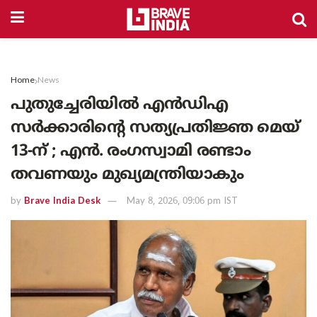
Home
News
പുതുച്ചേരിയിൽ എൻഡിഎ
സർക്കാരിന്റെ സത്യപ്രതിജ്ഞ മെയ്
13-ന് ; എൻ. രംഗസ്വാമി രണ്ടാം
തവണയും മുഖ്യമന്ത്രിയാകും
by
Brave India Desk
May 8, 2026, 09:06 pm IST