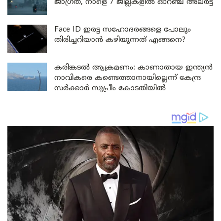
ജാഗ്രത, നാളെ 7 ജില്ലകളിൽ ഓറഞ്ച് അലർട്ട്
Face ID ഇരട്ട സഹോദരങ്ങളെ പോലും
തിരിച്ചറിയാൻ കഴിയുന്നത് എങ്ങനെ?
കരിങ്കടൽ ആക്രമണം: കാണാതായ ഇന്ത്യൻ
നാവികരെ കണ്ടെത്താനായില്ലെന്ന് കേന്ദ്ര
സർക്കാർ സുപ്രീം കോടതിയിൽ