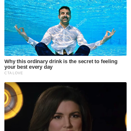
ഒറ്റകക്ഷിയായി. സഖ്യകക്ഷിയായ ബിജെപി 4
സീറ്റുകളും, എഐഎഡിഎംകെ, എൽജെകെ
എന്നിവർ ഓരോ സീറ്റ് വീതവും നേടി. പ്രതിപക്ഷ
നിരയിൽ ഡിഎംകെ 5 സീറ്റിലും കോൺഗ്രസ് ഒരു
സീറ്റിലും ഒതുങ്ങി. നടൻ വിജയ്‍യുടെ തമിഴക വെട്രി
കഴകം രണ്ട് സീറ്റുകൾ നേടി പുതുച്ചേരി
രാഷ്ട്രീയത്തിൽ സാന്നിധ്യമറിയിച്ചു.
Tags:
NDA
Puducherry
n rangaswami