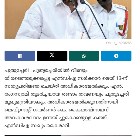
Oplus_16908288
പുതുച്ചേരി : പുതുച്ചേരിയിൽ വീണ്ടും
തിരഞ്ഞെടുക്കപ്പെട്ട എൻഡിഎ സർക്കാർ മെയ് 13-ന്
സത്യപ്രതിജ്ഞ ചെയ്ത് അധികാരമേൽക്കും. എൻ.
രംഗസ്വാമി തുടർച്ചയായ രണ്ടാം തവണയും പുതുച്ചേരി
മുഖ്യമന്ത്രിയാകും. അധികാരമേൽക്കുന്നതിനായി
ലെഫ്റ്റനന്റ് ഗവർണർ കെ. കൈലാഷ്നാഥന്
അവകാശവാദം ഉന്നയിച്ചുകൊണ്ടുള്ള കത്ത്
എൻഡിഎ സഖ്യം കൈമാറി.