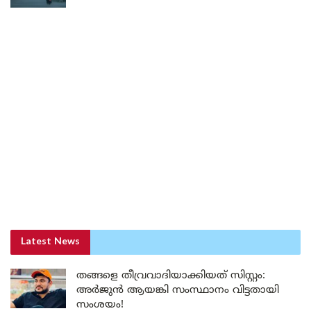
Latest News
തങ്ങളെ തീവ്രവാദിയാക്കിയത് സിസ്റ്റം:
അർജുൻ ആയങ്കി സംസ്ഥാനം വിട്ടതായി
സംശയം!