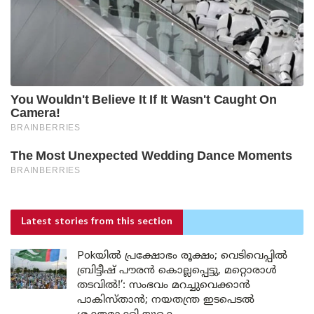
Latest stories
from this section
Pokയിൽ പ്രക്ഷോഭം രൂക്ഷം; വെടിവെപ്പിൽ
ബ്രിട്ടീഷ് പൗരൻ കൊല്ലപ്പെട്ടു, മറ്റൊരാൾ
തടവിൽ!’: സംഭവം മറച്ചുവെക്കാൻ
പാകിസ്താൻ; നയതന്ത്ര ഇടപെടൽ