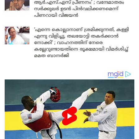
ആർ.എസ്.എസ് പ്രീണനം’ ; വന്ദേമാതരം
സർക്കുലർ ഉടൻ പിൻവലിക്കണമെന്ന്
പിണറായി വിജയൻ
‘എന്നെ കൊല്ലാനാണ് ശ്രമിക്കുന്നത്, കള്ളി
എന്നു വിളിച്ചു, തലയോട്ടി തകർക്കാൻ
നോക്കി’ ; വാഹനത്തിന് നേരെ
കല്ലേറുണ്ടായതിനെ രൂക്ഷമായി വിമർശിച്ച്
മമത ബാനർജി