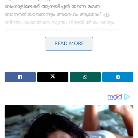
ബംഗാളിലേക്ക് ആനയിച്ചത് തന്നെ മമത
ബാനർജിയാണെന്നും അദ്ദേഹം ആരോപിച്ചു.
ബിജെപിക്കെതിരെ സ്വന്തം നിലയിൽ പോരാട്ടം
തുടരുമെന്നും തൃണമൂലുമായി സഖ്യത്തിനില്ലെന്നും
ഇടതുമുന്നണി പ്രഖ്യാപിച്ചു.
READ MORE
Stories you may like
ടി. ജി. മോഹൻദാസിന് ജാമ്യം
നുഴഞ്ഞുകയറ്റക്കാരനെ ബിഎസ്എഫ് പിടികൂടിയതിന്
പ്രതികാരം; ഇന്ത്യൻ കർഷകനെ അതിർത്തി കടന്ന്
തട്ടിയെടുത്ത് ബംഗ്ലാദേശികൾ
സുവേന്ദു അധികാരി മുഖ്യമന്ത്രിയായി സത്യപ്രതിജ്ഞ
ചെയ്തതിന് പിന്നാലെയാണ് മമത പ്രതിപക്ഷ ഐക്യ
ആഹ്വാനം നടത്തിയത്. ബിജെപിയുടെ
‘അടിച്ചമർത്തൽ ഭരണ’ത്തിനെതിരെ ഇടതുപക്ഷവും