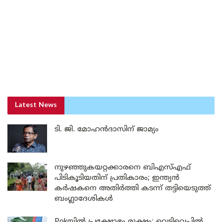
Latest News
ടി. ജി. മോഹൻദാസിന് ജാമ്യം
നുഴഞ്ഞുകയറ്റക്കാരനെ ബിഎസ്എഫ്
പിടികൂടിയതിന് പ്രതികാരം; ഇന്ത്യൻ
കർഷകനെ അതിർത്തി കടന്ന് തട്ടിയെടുത്ത്
ബംഗ്ലാദേശികൾ
Pokയിൽ പ്രക്ഷോഭം രൂക്ഷം; വെടിവെപ്പിൽ