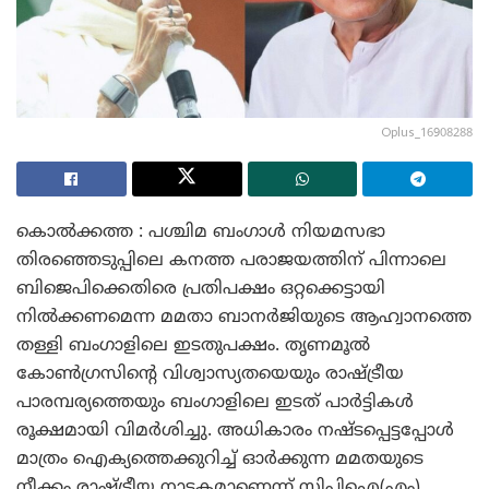
Oplus_16908288
കൊൽക്കത്ത : പശ്ചിമ ബംഗാൾ നിയമസഭാ
തിരഞ്ഞെടുപ്പിലെ കനത്ത പരാജയത്തിന് പിന്നാലെ
ബിജെപിക്കെതിരെ പ്രതിപക്ഷം ഒറ്റക്കെട്ടായി
നിൽക്കണമെന്ന മമതാ ബാനർജിയുടെ ആഹ്വാനത്തെ
തള്ളി ബംഗാളിലെ ഇടതുപക്ഷം. തൃണമൂൽ
കോൺഗ്രസിന്റെ വിശ്വാസ്യതയെയും രാഷ്ട്രീയ
പാരമ്പര്യത്തെയും ബംഗാളിലെ ഇടത് പാർട്ടികൾ
രൂക്ഷമായി വിമർശിച്ചു. അധികാരം നഷ്ടപ്പെട്ടപ്പോൾ
മാത്രം ഐക്യത്തെക്കുറിച്ച് ഓർക്കുന്ന മമതയുടെ
നീക്കം രാഷ്ട്രീയ നാടകമാണെന്ന് ​സിപിഐ(എം)