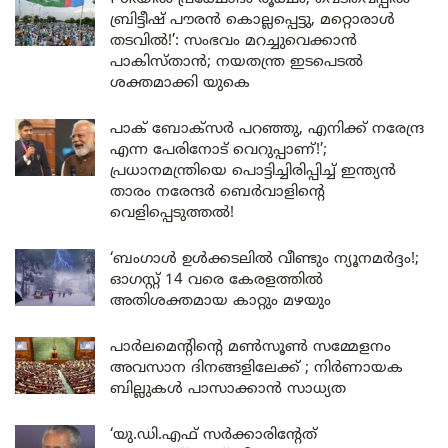
ബ്രിട്ടീഷ് പൗരൻ കൊല്ലപ്പെട്ടു, മറ്റൊരാൾ
തടവിൽ!’: സംഭവം മറച്ചുവെക്കാൻ
പാകിസ്താൻ; നയതന്ത്ര ഇടപെടൽ
ശക്തമാക്കി യുകെ
പാക് ബോക്സർ പറഞ്ഞു, എനിക്ക് നരേന്ദ്ര
എന്ന പേരിനോട് വെറുപ്പാണ്!’;
പ്രധാനമന്ത്രിയെ പൊട്ടിച്ചിരിപ്പിച്ച് ഇന്ത്യൻ
താരം നരേന്ദർ ബെർവാളിന്റെ
വെളിപ്പെടുത്തൽ!
‘ബംഗാൾ ഉൾക്കടലിൽ വീണ്ടും ന്യൂനമർദ്ദം!;
ഓഗസ്റ്റ് 14 വരെ കേരളത്തിൽ
അതിശക്തമായ കാറ്റും മഴയും
പാർലമെന്റിന്റെ മൺസൂൺ സമ്മേളനം
അവസാന ദിനങ്ങളിലേക്ക് ; നിർണായക
ബില്ലുകൾ പാസാക്കാൻ സാധ്യത
‘യു.ഡി.എഫ് സർക്കാരിന്റേത്