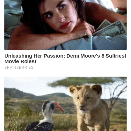
തീവ്ര ഇടതുപക്ഷവും ദേശീയ പാർട്ടികളും
എൻജിഒകളും തൃണമൂലിനൊപ്പം ഒരു സംയുക്ത
വേദിയിൽ അണിനിരക്കണമെന്ന് മമത ആവശ്യപ്പെട്ടു.
“ഇടതുപക്ഷത്തോട് വിരോധം കാണിക്കാനുള്ള
സമയമല്ലിത്. എനിക്ക് ഈഗോ ഇല്ല, ബിജെപിയെ
തോൽപ്പിക്കാൻ ആരുമായും കൈകോർക്കാം,” എന്നും
മമത അറിയിച്ചിരുന്നു.
Tags:
cpim
west bengal
tmc
mamata bannerjee
bengal left parties