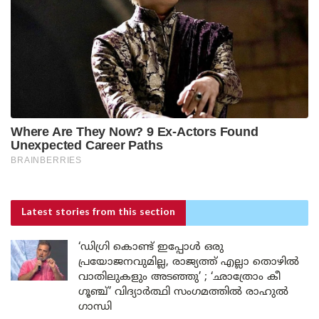
Latest stories
from this section
‘ഡിഗ്രി കൊണ്ട് ഇപ്പോൾ ഒരു
പ്രയോജനവുമില്ല, രാജ്യത്ത് എല്ലാ തൊഴിൽ
വാതിലുകളും അടഞ്ഞു’ ; ‘ഛാത്രോം കീ
ഗൂഞ്ച്’ വിദ്യാർത്ഥി സംഗമത്തിൽ രാഹുൽ
ഗാന്ധി