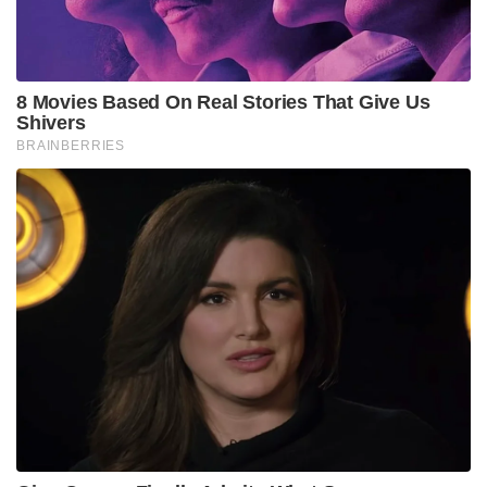
സീറ്റുകളുടെ കുറവുണ്ടായിരുന്ന വിജയിയെ തടയാൻ
ഡി.എം.കെയും എ.ഐ.ഡി.എം.കെയും സഖ്യത്തിന്
ശ്രമിച്ചെങ്കിലും അത് പരാജയപ്പെടുകയായിരുന്നു.
Tags:
tamil nadu cm
joseph vijay tamil nadu cm
power centre joseph vijay