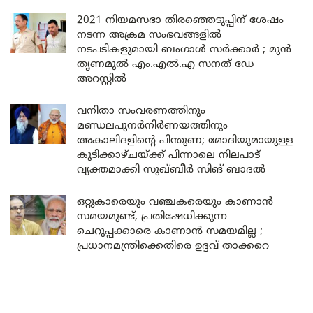
2021 നിയമസഭാ തിരഞ്ഞെടുപ്പിന് ശേഷം
നടന്ന അക്രമ സംഭവങ്ങളിൽ
നടപടികളുമായി ബംഗാൾ സർക്കാർ ; മുൻ
തൃണമൂൽ എം.എൽ.എ സനത് ഡേ
അറസ്റ്റിൽ
വനിതാ സംവരണത്തിനും
മണ്ഡലപുനർനിർണയത്തിനും
അകാലിദളിന്റെ പിന്തുണ; മോദിയുമായുള്ള
കൂടിക്കാഴ്ചയ്ക്ക് പിന്നാലെ നിലപാട്
വ്യക്തമാക്കി സുഖ്ബീർ സിങ് ബാദൽ
ഒറ്റുകാരെയും വഞ്ചകരെയും കാണാൻ
സമയമുണ്ട്, പ്രതിഷേധിക്കുന്ന
ചെറുപ്പക്കാരെ കാണാൻ സമയമില്ല ;
പ്രധാനമന്ത്രിക്കെതിരെ ഉദ്ദവ് താക്കറെ