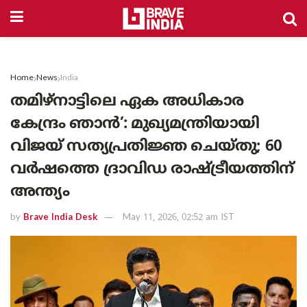
Home
News
India
തമിഴ്‌നാട്ടിലെ ഏക അധികാര
കേന്ദ്രം ഞാൻ’: മുഖ്യമന്ത്രിയായി
വിജയ് സത്യപ്രതിജ്ഞ ചെയ്തു; 60
വർഷത്തെ ദ്രാവിഡ രാഷ്ട്രീയത്തിന്
അന്ത്യം
by
Brave India Desk
May 11, 2026, 02:52 am IST