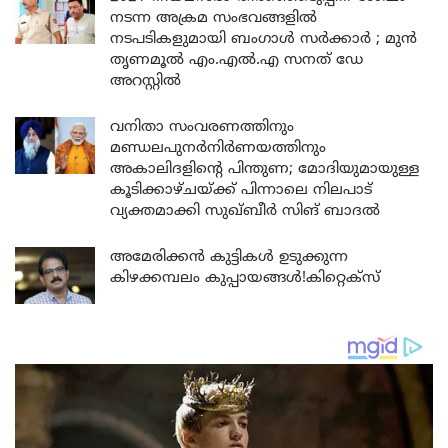
നടന്ന അക്രമ സംഭവങ്ങളിൽ
നടപടികളുമായി ബംഗാൾ സർക്കാർ ; മുൻ
തൃണമൂൽ എം.എൽ.എ സനത് ഡേ
അറസ്റ്റിൽ
വനിതാ സംവരണത്തിനും
മണ്ഡലപുനർനിർണയത്തിനും
അകാലിദളിന്റെ പിന്തുണ; മോദിയുമായുള്ള
കൂടിക്കാഴ്ചയ്ക്ക് പിന്നാലെ നിലപാട്
വ്യക്തമാക്കി സുഖ്ബീർ സിങ് ബാദൽ
അമേരിക്കൻ കുട്ടികൾ ഉടുക്കുന്ന
കിഴക്കമ്പലം കുപ്പായങ്ങൾ!കിറ്റെക്സ്