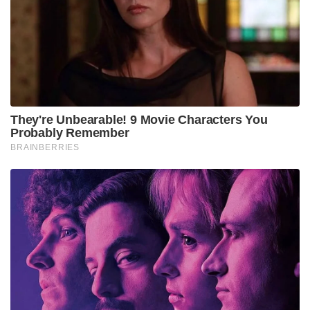
അദ്ദേഹം കൂട്ടിച്ചേർത്തു.
സത്യപ്രതിജ്ഞയ്ക്ക് തൊട്ടുപിന്നാലെ, തന്റെ
തിരഞ്ഞെടുപ്പ് വാഗ്ദാനങ്ങൾ നടപ്പിലാക്കുന്നതിനായി
വിജയ് മൂന്ന് സുപ്രധാന ഫയലുകളിൽ ഒപ്പുവെച്ചു.
ഗവർണർ ആർ.വി. അർലേക്കർ വിജയ്ലിനും ഒൻപത്
മന്ത്രിമാർക്കും സത്യവാചകം ചൊല്ലിക്കൊടുത്തു.
മുതിർന്ന നേതാവ് കെ.എ. സെങ്കോട്ടയ്യൻ,
യുവമുഖങ്ങളായ ഡോ. ടി.കെ. പ്രഭു, എസ്. കീർത്തന
എന്നിവരടങ്ങുന്നതാണ് പുതിയ മന്ത്രിസഭ. ആദവ്
അർജുന, എൻ. ആനന്ദ്, ആർ. നിർമൽ കുമാർ,
കെ.ജി. അരുൺരാജ് എന്നിവരും മന്ത്രിമാരായി
സത്യപ്രതിജ്ഞ ചെയ്തു.
വിജയിന്റെ വിജയത്തിന് പിന്തുണ പ്രഖ്യാപിച്ച
കോൺഗ്രസ്, വി.സി.കെ , ഐ.യു.എം.എൽ , ഇടത്
പാർട്ടികൾ എന്നിവർക്ക് അദ്ദേഹം നന്ദി അറിയിച്ചു.
സഭയിൽ ഭൂരിപക്ഷം തെളിയിക്കാൻ കുറഞ്ഞ