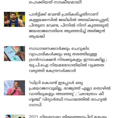
പൊക്കിയത് നാടകീയമായി!
പാർട്ടിക്ക് വേണ്ടി പ്രതികരിച്ചതിനാണ്
കള്ളക്കേസിൽ ജയിലിൽ അടയ്ക്കപ്പെട്ടത്,
പിന്തുണ വേണ്ട, പിന്നിൽ നിന്ന് കുത്തരുത്;
ജയരാജനെതിരെ ആഞ്ഞടിച്ച് അർജുൻ
ആയങ്കി
സാധാരണക്കാർക്കും ചെറുകിട
വ്യാപാരികൾക്കും ഒരു തരത്തിലുള്ള
ട്രാൻസാക്ഷൻ നിരക്കുകളും ഈടാക്കില്ല ;
യു.പി.ഐ നിയമഭേദഗതിയിൽ വ്യക്തത
വരുത്തി കേന്ദ്രസർക്കാർ
‘ഡിഗ്രി കൊണ്ട് ഇപ്പോൾ ഒരു
പ്രയോജനവുമില്ല, രാജ്യത്ത് എല്ലാ തൊഴിൽ
വാതിലുകളും അടഞ്ഞു’ ; ‘ഛാത്രോം കീ
ഗൂഞ്ച്’ വിദ്യാർത്ഥി സംഗമത്തിൽ രാഹുൽ
ഗാന്ധി
2021 നിയമസഭാ തിരഞ്ഞെടുപ്പിന് ശേഷം