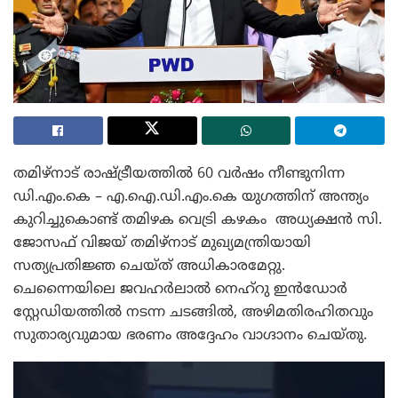
തമിഴ്നാട് രാഷ്ട്രീയത്തിൽ 60 വർഷം നീണ്ടുനിന്ന
ഡി.എം.കെ – എ.ഐ.ഡി.എം.കെ യുഗത്തിന് അന്ത്യം
കുറിച്ചുകൊണ്ട് തമിഴക വെട്രി കഴകം അധ്യക്ഷൻ സി.
ജോസഫ് വിജയ് തമിഴ്‌നാട് മുഖ്യമന്ത്രിയായി
സത്യപ്രതിജ്ഞ ചെയ്ത് അധികാരമേറ്റു.
ചെന്നൈയിലെ ജവഹർലാൽ നെഹ്‌റു ഇൻഡോർ
സ്റ്റേഡിയത്തിൽ നടന്ന ചടങ്ങിൽ, അഴിമതിരഹിതവും
സുതാര്യവുമായ ഭരണം അദ്ദേഹം വാഗ്ദാനം ചെയ്തു.