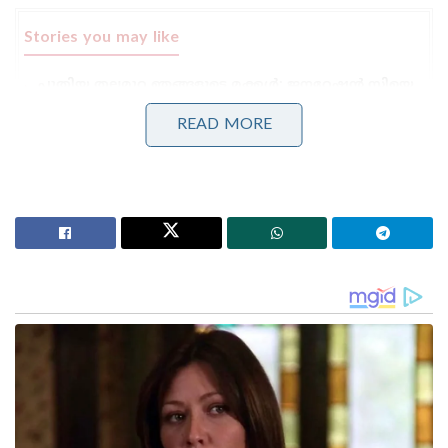
Stories you may like
പുതിയ തലമുറ ഞങ്ങളുടെ മക്കൾ; ജനറേഷൻ സിയെ
ചിലർ തെറ്റിദ്ധരിപ്പിച്ചു’; വെളിപ്പെടുത്തി ധർമ്മേന്ദ്ര
പ്രധാൻ!
READ MORE
സാധാരണക്കാർക്കും ചെറുകിട വ്യാപാരികൾക്കും ഒരു
തരത്തിലുള്ള ട്രാൻസാക്ഷൻ നിരക്കുകളും ഈടാക്കില്ല
; യു.പി.ഐ നിയമഭേദഗതിയിൽ വ്യക്തത വരുത്തി
കേന്ദ്രസർക്കാർ
താൻ ഏതെങ്കിലും രാജകുടുംബത്തിൽ നിന്നോ
രാഷ്ട്രീയ പാരമ്പര്യത്തിൽ നിന്നോ വന്നവനല്ലെന്നും,
ജനങ്ങൾ തന്നെ ഹൃദയപൂർവ്വം സ്വീകരിച്ചതാണെന്നും
അദ്ദേഹം പറഞ്ഞു. വ്യാജ വാഗ്ദാനങ്ങൾ നൽകി
ജനങ്ങളെ വഞ്ചിക്കില്ലെന്ന് അദ്ദേഹം വ്യക്തമാക്കി.
മതേതരത്വത്തിന്റെയും സാമൂഹിക നീതിയുടെയും
പുതിയൊരു കാലഘട്ടമാണ് ആരംഭിച്ചിരിക്കുന്നതെന്ന്