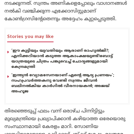
നടക്കുന്നത്. സ്വന്തം അണികളെപ്പോലും വാഗ്ദാനങ്ങൾ
നൽകി വഞ്ചിക്കുന്ന എക്കോസിസ്റ്റമാണ്
കോൺഗ്രസിന്റേതെന്നും അദ്ദേഹം കുറ്റപ്പെടുത്തി.
Stories you may like
‘ഈ കുട്ടിയും യുവതിയും ആരാണ് രാഹുൽജി?;
എനിക്കറിയാൻ കടുത്ത ആകാംക്ഷയുണ്ട്!ബോട്ട്
യാത്രയുടെ ചിത്രം പങ്കുവെച്ച് ചോദ്യങ്ങളുമായി
കേന്ദ്രമന്ത്രി
‘ഇന്ത്യൻ വ്യോമസേനയാണ് എന്റെ ആദ്യ പ്രണയം’;
സഹപ്രവർത്തകനു വേണ്ടി സ്വന്തം ജീവൻ
ബലിനൽകിയ കാർഗിൽ വീരനായകൻ; അജയ്
അഹൂജ
തിരഞ്ഞെടുപ്പ് ഫലം വന്ന് ഒരാഴ്ച പിന്നിട്ടിട്ടും
മുഖ്യമന്ത്രിയെ പ്രഖ്യാപിക്കാൻ കഴിയാത്ത ഒരേയൊരു
സംസ്ഥാനമായി കേരളം മാറി. സോണിയ