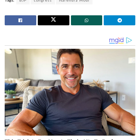
Tags:
BJP
congress
Narendra Modi