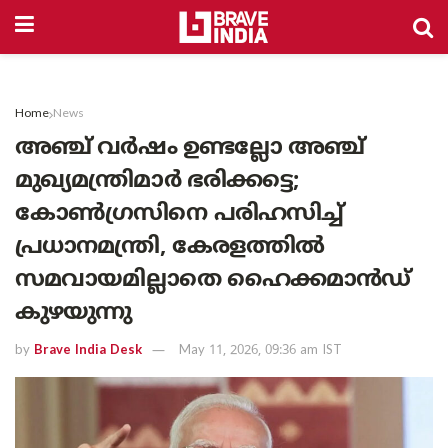
Home
News
അഞ്ച് വർഷം ഉണ്ടല്ലോ അഞ്ച്
മുഖ്യമന്ത്രിമാർ ഭരിക്കട്ടെ;
കോൺഗ്രസിനെ പരിഹസിച്ച്
പ്രധാനമന്ത്രി, കേരളത്തിൽ
സമവായമില്ലാതെ ഹൈക്കമാൻഡ്
കുഴയുന്നു
by
Brave India Desk
May 11, 2026, 09:36 am IST