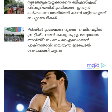
നുഴഞ്ഞുകയറ്റക്കാരനെ ബിഎസ്എഫ്
പിടികൂടിയതിന് പ്രതികാരം; ഇന്ത്യൻ
കർഷകനെ അതിർത്തി കടന്ന് തട്ടിയെടുത്ത്
ബംഗ്ലാദേശികൾ
Pokയിൽ പ്രക്ഷോഭം രൂക്ഷം; വെടിവെപ്പിൽ
ബ്രിട്ടീഷ് പൗരൻ കൊല്ലപ്പെട്ടു, മറ്റൊരാൾ
തടവിൽ!’: സംഭവം മറച്ചുവെക്കാൻ
പാകിസ്താൻ; നയതന്ത്ര ഇടപെടൽ
ശക്തമാക്കി യുകെ