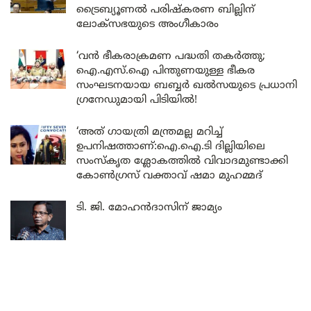
ട്രൈബ്യൂണൽ പരിഷ്കരണ ബില്ലിന്
ലോക്‌സഭയുടെ അംഗീകാരം
‘വൻ ഭീകരാക്രമണ പദ്ധതി തകർത്തു;
ഐ.എസ്.ഐ പിന്തുണയുള്ള ഭീകര
സംഘടനയായ ബബ്ബർ ഖൽസയുടെ പ്രധാനി
ഗ്രനേഡുമായി പിടിയിൽ!
‘അത് ഗായത്രി മന്ത്രമല്ല മറിച്ച്
ഉപനിഷത്താണ്:ഐ.ഐ.ടി ദില്ലിയിലെ
സംസ്കൃത ശ്ലോകത്തിൽ വിവാദമുണ്ടാക്കി
കോൺഗ്രസ് വക്താവ് ഷമാ മുഹമ്മദ്
ടി. ജി. മോഹൻദാസിന് ജാമ്യം