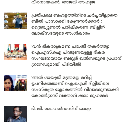
വീരനായകൻ; അജയ് അഹൂജ
പ്രതിപക്ഷ ബഹളത്തിനിടെ ചർച്ചയില്ലാതെ
ബിൽ പാസാക്കി കേന്ദ്രസർക്കാർ ;
ട്രൈബ്യൂണൽ പരിഷ്കരണ ബില്ലിന്
ലോക്‌സഭയുടെ അംഗീകാരം
‘വൻ ഭീകരാക്രമണ പദ്ധതി തകർത്തു;
ഐ.എസ്.ഐ പിന്തുണയുള്ള ഭീകര
സംഘടനയായ ബബ്ബർ ഖൽസയുടെ പ്രധാനി
ഗ്രനേഡുമായി പിടിയിൽ!
‘അത് ഗായത്രി മന്ത്രമല്ല മറിച്ച്
ഉപനിഷത്താണ്:ഐ.ഐ.ടി ദില്ലിയിലെ
സംസ്കൃത ശ്ലോകത്തിൽ വിവാദമുണ്ടാക്കി
കോൺഗ്രസ് വക്താവ് ഷമാ മുഹമ്മദ്
ടി. ജി. മോഹൻദാസിന് ജാമ്യം