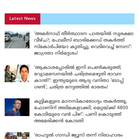
Latest News
‘അമർനാഥ് തീർത്ഥാടന പാതയിൽ സുരക്ഷാ
വീഴ്ച?; പോലീസ് ബാരിക്കേഡ് തകർത്ത്
സ്കോർപിയോ കുതിച്ചു, വെടിവെച്ച് സേന!’:
ജാഗ്രതാ നിർദ്ദേശം!
‘ആകാശപ്പോരിൽ ഇനി പെൺകരുത്ത്;
വ്യോമസേനയിൽ ചരിത്രമെഴുതി ഭാവന
കാന്ത്!’: ഇന്ത്യയുടെ ആദ്യ വനിതാ ‘ടോപ്പ്
ഗൺ’; ചരിത്ര നേട്ടത്തിൽ ഭാരതം!
കുട്ടികളുടെ മാനസികാരോഗ്യം തകർത്തു,
ഫോണിന് അടിമകളാക്കി; മെറ്റയ്ക്ക് 4800
കോടിയുടെ വൻ പിഴ!’: പണി കൊടുത്ത്
അമേരിക്കൻ കോടതി
‘രാഹുൽ ഗാന്ധി ജ്യൂസ് തന്ന് നിരാഹാരം