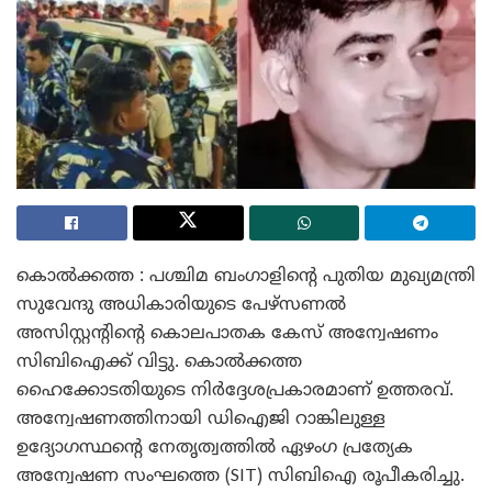
കൊൽക്കത്ത : പശ്ചിമ ബംഗാളിന്റെ പുതിയ മുഖ്യമന്ത്രി
സുവേന്ദു അധികാരിയുടെ പേഴ്സണൽ
അസിസ്റ്റൻ്റിൻ്റെ കൊലപാതക കേസ് അന്വേഷണം
സിബിഐക്ക് വിട്ടു. കൊൽക്കത്ത
ഹൈക്കോടതിയുടെ നിർദ്ദേശപ്രകാരമാണ് ഉത്തരവ്.
അന്വേഷണത്തിനായി ഡിഐജി റാങ്കിലുള്ള
ഉദ്യോഗസ്ഥൻ്റെ നേതൃത്വത്തിൽ ഏഴംഗ പ്രത്യേക
അന്വേഷണ സംഘത്തെ (SIT) സിബിഐ രൂപീകരിച്ചു.