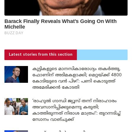
Latest stories
from this section
കുട്ടികളുടെ മാനസികാരോഗ്യം തകർത്തു,
ഫോണിന് അടിമകളാക്കി; മെറ്റയ്ക്ക് 4800
കോടിയുടെ വൻ പിഴ!’: പണി കൊടുത്ത്
അമേരിക്കൻ കോടതി
‘രാഹുൽ ഗാന്ധി ജ്യൂസ് തന്ന് നിരാഹാരം
അവസാനിപ്പിക്കുമെന്നു കരുതി;
കാത്തിരുന്നത് നിരാശ മാത്രം!’: തുറന്നടിച്ച്
സോനം വാങ്‌ചുക്ക്