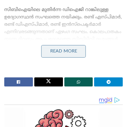
സിബിഐയിലെ മുതിർന്ന ഡിഐജി റാങ്കിലുള്ള
ഉദ്യോഗസ്ഥൻ സംഘത്തെ നയിക്കും. രണ്ട് എസ്പിമാർ,
രണ്ട് ഡിഎസ്പിമാർ, രണ്ട് ഇൻസ്‌പെക്ടർമാർ
എന്നിവരടങ്ങുന്നതാണ് ഏഴംഗ സംഘം. ​കൊലപാതകം
നടന്ന ദിവസം ആ പ്രദേശത്തെ സിസിടിവി ദൃശ്യങ്ങൾ
അപ്രത്യക്ഷമായത് അന്വേഷണ സംഘം ഗൗരവമായി
READ MORE
കാണുന്നു. സംഭവസ്ഥലത്തുനിന്ന് നിർണ്ണായകമായ
ചില ഡിജിറ്റൽ തെളിവുകൾ സിബിഐ സംഘം
വീണ്ടെടുത്തിട്ടുണ്ട്.
Stories you may like
‘അമർനാഥ് തീർത്ഥാടന പാതയിൽ സുരക്ഷാ വീഴ്ച?;
പോലീസ് ബാരിക്കേഡ് തകർത്ത് സ്കോർപിയോ
കുതിച്ചു, വെടിവെച്ച് സേന!’: ജാഗ്രതാ നിർദ്ദേശം!
‘ആകാശപ്പോരിൽ ഇനി പെൺകരുത്ത്;
വ്യോമസേനയിൽ ചരിത്രമെഴുതി ഭാവന കാന്ത്!’: