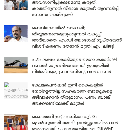
അവസാനിപ്പിക്കുമെന്നു കരുതി;
കാത്തിരുന്നത് നിരാശ മാത്രം!’: തുറന്നടിച്ച്
സോനം വാങ്‌ചുക്ക്
ബെവ്കോയിൽ വടംവലി;
തീരുമാനങ്ങളെടുക്കുന്നത് വകുപ്പ്
അറിയാതെ, എംഡി യോഗേഷ് ഗുപ്തയോട്
വിശദീകരണം തേടാൻ മന്ത്രി എം. ലിജു!
3.25 ലക്ഷം കോടിയുടെ മെഗാ കരാർ; 94
റഫാൽ യുദ്ധവിമാനങ്ങൾ ഇന്ത്യയിൽ
നിർമ്മിക്കും, ഫ്രാൻസിന്റെ വൻ ഓഫർ
ക്ഷേമപെൻഷൻ ഇനി കൈകളിൽ
നേരിട്ടെത്തില്ല;സഹകരണ ബാങ്കുകളെ
ഒഴിവാക്കാൻ തീരുമാനം, പണം ബാങ്ക്
അക്കൗണ്ടിലേക്ക് മാത്രം!
കൈത്തറി ഇട്ട് റെഡിയാകൂ’; Gz
ട്രെൻഡുമായി മോദി! ഇൻസ്റ്റഗ്രാമിൽ വൻ
തരംഗമായി പ്രധാനമന്ത്രിയുടെ ‘GRWM’