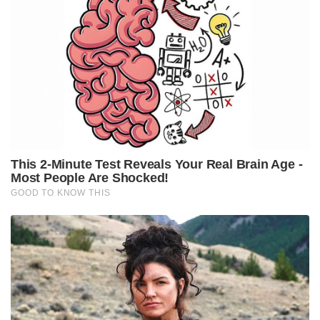
ഇന്ത്യയുടെ ആദ്യ വനിതാ ‘ടോപ്പ് ഗൺ’; ചരിത്ര
നേട്ടത്തിൽ ഭാരതം!
Tags:
cbi
west bengal
Suvendu Adhikari
suvendu adhikari PA murder