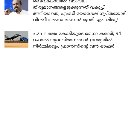
ബെവ്കോയിൽ വടംവലി;
തീരുമാനങ്ങളെടുക്കുന്നത് വകുപ്പ്
അറിയാതെ, എംഡി യോഗേഷ് ഗുപ്തയോട്
വിശദീകരണം തേടാൻ മന്ത്രി എം. ലിജു!
3.25 ലക്ഷം കോടിയുടെ മെഗാ കരാർ; 94
റഫാൽ യുദ്ധവിമാനങ്ങൾ ഇന്ത്യയിൽ
നിർമ്മിക്കും, ഫ്രാൻസിന്റെ വൻ ഓഫർ