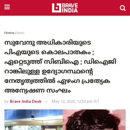
Home
News
സുവേന്ദു അധികാരിയുടെ
പിഎയുടെ കൊലപാതകം ;
ഏറ്റെടുത്ത് സിബിഐ ; ഡിഐജി
റാങ്കിലുള്ള ഉദ്യോഗസ്ഥൻ്റെ
നേതൃത്വത്തിൽ ഏഴംഗ പ്രത്യേക
അന്വേഷണ സംഘം
by
Brave India Desk
May 12, 2026, 12:52 pm IST