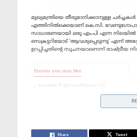
മുഖ്യമന്ത്രിയെ തീരുമാനിക്കാനുള്ള ചർ
എത്തിനിൽക്കെയാണ് കെ.സി. വേണുഗോപാലിന്റ
സാധാരണയായി ഒരു എം.പി എന്ന നിലയിൽ ‘അഭ്
സെക്രട്ടറിയോട് ‘ആവശ്യപ്പെടുന്നു’ എന്ന് അദ്ദ
ഉറപ്പിച്ചതിന്റെ സൂചനയാണെന്ന് രാഷ്ട്രീയ ന
Stories you may like
കൈത്തറി ഇട്ട് റെഡിയാകൂ’; Gz
ട്രെൻഡുമായി മോദി! ഇൻസ്റ്റഗ്രാമിൽ
വൻ തരംഗമായി പ്രധാനമന്ത്രിയുടെ
R
‘GRWM’ വീഡിയോ
ഗണേഷ്കുമാറിന്റെ ബന്ധു കവറുമായി
കാറിലേക്ക് കയറി’;സോളർ
കത്തുവിവാദത്തിൽ
വെളിപ്പെടുത്തലുമായി 4 സാക്ഷികൾ!
Share
Tweet