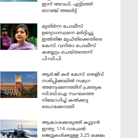
ഇന്ന് അവധി, എട്ടിടത്ത്
ഓറഞ്ച് അലർട്ട്
മുതിർന്ന പോലീസ്
ഉദ്യോഗസ്ഥനെ മർദ്ദിച്ചു,
ഇൽതിജ മുഫ്തിക്കെതിരെ
കേസ്: വനിതാ പോലീസ്
കയ്യേറ്റം ചെയ്തതെന്ന്
പി.ഡി.പി.
ആർ.ജി കർ കേസ്: തെളിവ്
നശിപ്പിക്കലിൽ സമഗ്ര
അന്വേഷണത്തിന് പ്രത്യേക
സി.ബി.ഐ സംഘത്തെ
നിയോഗിച്ച് കൽക്കട്ട
ഹൈക്കോടതി
ആകാശക്കരുത്ത് കൂട്ടാൻ
ഇന്ത്യ; 114 റാഫേൽ
ജെറ്റുകൾക്കുള്ള 3.25 ലക്ഷം