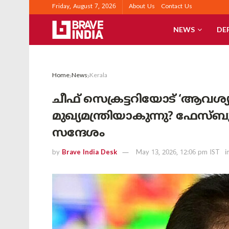
Friday, August 7, 2026
About Us
Contact Us
NEWS
DE
Home
News
Kerala
ചീഫ് സെക്രട്ടറിയോട് ‘ആവശ്
മുഖ്യമന്ത്രിയാകുന്നു? ഫേസ്ബു
സന്ദേശം
by
Brave India Desk
May 13, 2026, 12:06 pm IST
i