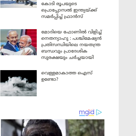
കോടി രൂപയുടെ
പ്രൊപ്പോസൽ ഇന്ത്യയ്ക്ക്
സമർപ്പിച്ച് ഫ്രാൻസ്
മോദിയെ ഫോണിൽ വിളിച്ച്
നെതന്യാഹു : പശ്ചിമേഷ്യൻ
പ്രതിസന്ധിയിലെ നയതന്ത്ര
ബന്ധവും പ്രാദേശിക
സുരക്ഷയും ചർച്ചയായി
വെള്ളമാകാത്ത ഐസ്
ഉണ്ടോ?