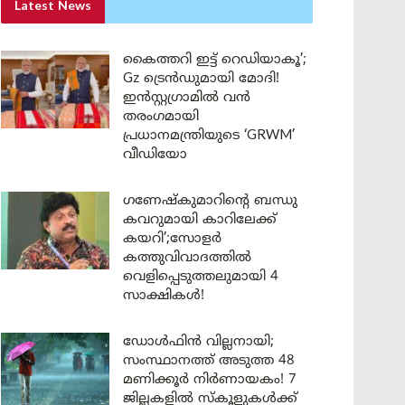
Latest News
കൈത്തറി ഇട്ട് റെഡിയാകൂ’;
Gz ട്രെൻഡുമായി മോദി!
ഇൻസ്റ്റഗ്രാമിൽ വൻ
തരംഗമായി
പ്രധാനമന്ത്രിയുടെ ‘GRWM’
വീഡിയോ
ഗണേഷ്കുമാറിന്റെ ബന്ധു
കവറുമായി കാറിലേക്ക്
കയറി’;സോളർ
കത്തുവിവാദത്തിൽ
വെളിപ്പെടുത്തലുമായി 4
സാക്ഷികൾ!
ഡോൾഫിൻ വില്ലനായി;
സംസ്ഥാനത്ത് അടുത്ത 48
മണിക്കൂർ നിർണായകം! 7
ജില്ലകളിൽ സ്കൂളുകൾക്ക്