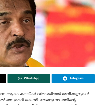
WhatsApp
Telegram
െന്ന ആകാംക്ഷയ്ക്ക് വിരാമമിടാൻ മണിക്കൂറുകൾ
ൽ സെക്രട്ടറി കെ.സി. വേണുഗോപാലിന്റെ