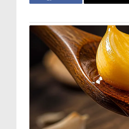
അലോസരപ്പെടുത്തിയിരുന്നു. ഇത് സതീശൻ ക
പ്രഖ്യാപനത്തിന് പിന്നാലെ പാർട്ടിയിൽ കല
പ്രസിഡന്റുമാരെയും വർക്കിംഗ് പ്രസിഡന്റു
എല്ലാവരെയും വിശ്വാസത്തിലെടുത്ത് പ്രഖ്യ
വൈകിപ്പിക്കാതെ ഇന്ന് ഉച്ചയ്ക്ക് ശേഷമോ ര