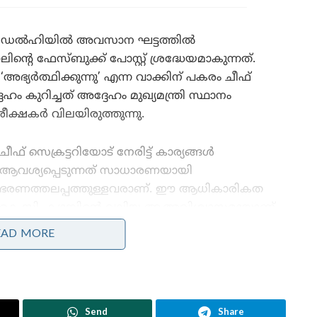
ച്ചകൾ ഡൽഹിയിൽ അവസാന ഘട്ടത്തിൽ
െ ഫേസ്ബുക്ക് പോസ്റ്റ് ശ്രദ്ധേയമാകുന്നത്.
യർത്ഥിക്കുന്നു’ എന്ന വാക്കിന് പകരം ചീഫ്
േഹം കുറിച്ചത് അദ്ദേഹം മുഖ്യമന്ത്രി സ്ഥാനം
ിരീക്ഷകർ വിലയിരുത്തുന്നു.
ചീഫ് സെക്രട്ടറിയോട് നേരിട്ട് കാര്യങ്ങൾ
ആവശ്യപ്പെടുന്നത് സാധാരണയായി
ഭരണത്തലപ്പത്തുള്ളവരാണ്. ഈ ആധികാരികത
കെ.സി. ക്യാമ്പിന്റെ വലിയ ആത്മവിശ്വാസമായാണ്
കണക്കാക്കപ്പെടുന്നത്. 63 എം.എൽ.എമാരിൽ
EAD MORE
ഭൂരിഭാഗം പേരും കെ.സി. വേണുഗോപാലിനെ
പിന്തുണച്ചതായാണ് വിവരം. ഇതാണ്
ഹൈക്കമാൻഡ് തീരുമാനത്തിൽ
നിർണ്ണായകമായത്. വി.ഡി. സതീശന് വേണ്ടി
Send
Share