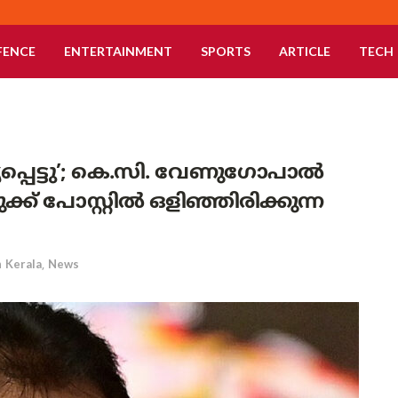
FENCE
ENTERTAINMENT
SPORTS
ARTICLE
TECH
യപ്പെട്ടു’; കെ.സി. വേണുഗോപാൽ
ക്ക് പോസ്റ്റിൽ ഒളിഞ്ഞിരിക്കുന്ന
n
Kerala
,
News