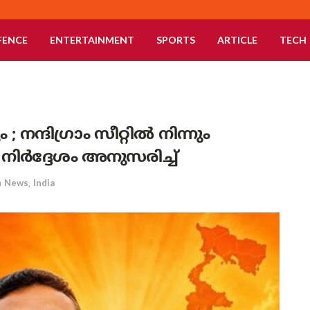
FENCE
ENTERTAINMENT
SPORTS
ARTICLE
TECH
നന്ദിഗ്രാം സീറ്റിൽ നിന്നും
ി നിർദ്ദേശം അനുസരിച്ച്
n
News
,
India