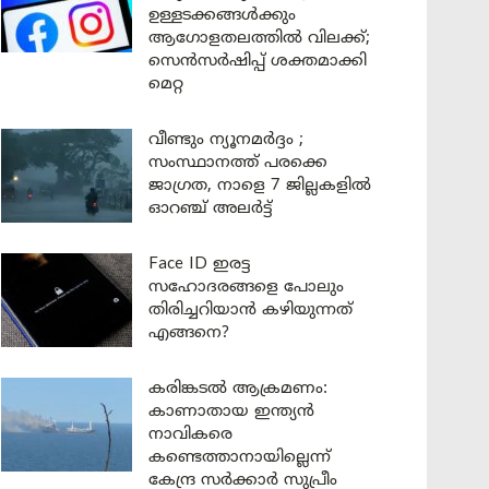
ഉള്ളടക്കങ്ങൾക്കും
ആഗോളതലത്തിൽ വിലക്ക്;
സെൻസർഷിപ്പ് ശക്തമാക്കി
മെറ്റ
വീണ്ടും ന്യൂനമർദ്ദം ;
സംസ്ഥാനത്ത് പരക്കെ
ജാഗ്രത, നാളെ 7 ജില്ലകളിൽ
ഓറഞ്ച് അലർട്ട്
Face ID ഇരട്ട
സഹോദരങ്ങളെ പോലും
തിരിച്ചറിയാൻ കഴിയുന്നത്
എങ്ങനെ?
കരിങ്കടൽ ആക്രമണം:
കാണാതായ ഇന്ത്യൻ
നാവികരെ
കണ്ടെത്താനായില്ലെന്ന്
കേന്ദ്ര സർക്കാർ സുപ്രീം