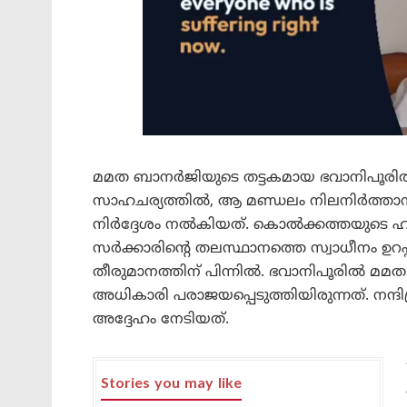
മമത ബാനർജിയുടെ തട്ടകമായ ഭവാനിപൂരിൽ 
സാഹചര്യത്തിൽ, ആ മണ്ഡലം നിലനിർത്താനാ
നിർദ്ദേശം നൽകിയത്. കൊൽക്കത്തയുടെ ഹൃ
സർക്കാരിന്റെ തലസ്ഥാനത്തെ സ്വാധീനം ഉറപ
തീരുമാനത്തിന് പിന്നിൽ. ഭവാനിപൂരിൽ മമ
അധികാരി പരാജയപ്പെടുത്തിയിരുന്നത്. നന്ദി
അദ്ദേഹം നേടിയത്.
Stories you may like