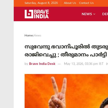
Saturday, August 8, 2026
About Us
Contact Us
NEWS
DE
Home
News
സുവേന്ദു ഭവാനിപൂരിൽ തുടരും ; 
രാജിവെച്ചു ; തീരുമാനം പാർട്ട
by
Brave India Desk
May 13, 2026, 03:36 pm IST
i