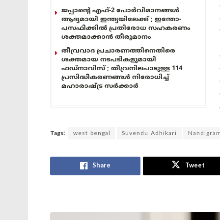
ജപ്പാന്റെ എഫ്-2 പോർവിമാനങ്ങൾ
ആദ്യമായി ഇന്ത്യയിലേക്ക് ; ഇന്തോ-
പസഫിക്കിൽ പ്രതിരോധ സഹകരണം
ശക്തമാക്കാൻ തീരുമാനം
തീവ്രവാദ പ്രചാരണത്തിനെതിരെ
ശക്തമായ നടപടികളുമായി
ഫഡ്നാവിസ് ; തീവ്രനിലപാടുള്ള 114
പ്രസിദ്ധീകരണങ്ങൾ നിരോധിച്ച്
മഹാരാഷ്ട്ര സർക്കാർ
Tags:
west bengal
Suvendu Adhikari
Nandigra
Share
Tweet