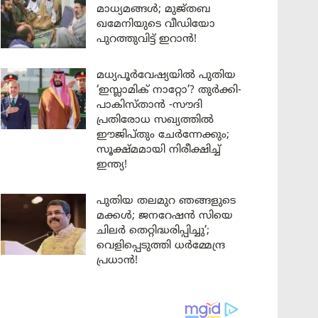
മാധ്യമങ്ങൾ; മുജ്തബ
ഖമേനിയുടെ വീഡിയോ
പുറത്തുവിട്ട് ഇറാൻ!
മധ്യപൂർവേഷ്യയിൽ പുതിയ
‘ഇസ്ലാമിക് നാറ്റോ’? തുർക്കി-
പാകിസ്താൻ -സൗദി
പ്രതിരോധ സഖ്യത്തിൽ
ഈജിപ്തും ചേർന്നേക്കും;
സൂക്ഷ്മമായി നിരീക്ഷിച്ച്
ഇന്ത്യ!
പുതിയ തലമുറ ഞങ്ങളുടെ
മക്കൾ; ജനറേഷൻ സിയെ
ചിലർ തെറ്റിദ്ധരിപ്പിച്ചു’;
വെളിപ്പെടുത്തി ധർമ്മേന്ദ്ര
പ്രധാൻ!