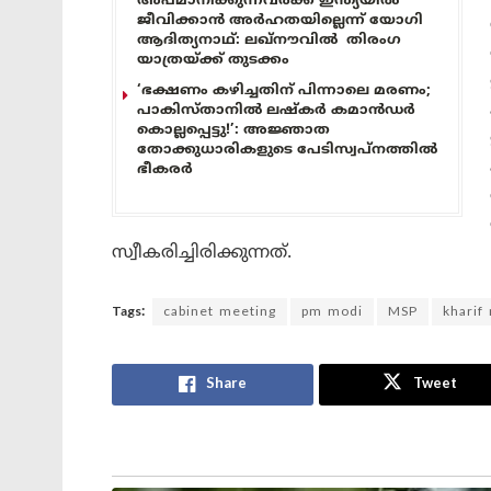
അപമാനിക്കുന്നവർക്ക് ഇന്ത്യയിൽ
ജീവിക്കാൻ അർഹതയില്ലെന്ന് യോഗി
ആദിത്യനാഥ്: ലഖ്‌നൗവിൽ തിരംഗ
യാത്രയ്ക്ക് തുടക്കം
‘ഭക്ഷണം കഴിച്ചതിന് പിന്നാലെ മരണം;
പാകിസ്താനിൽ ലഷ്കർ കമാൻഡർ
കൊല്ലപ്പെട്ടു!’: അജ്ഞാത
തോക്കുധാരികളുടെ പേടിസ്വപ്നത്തിൽ
ഭീകരർ
സ്വീകരിച്ചിരിക്കുന്നത്.
Tags:
cabinet meeting
pm modi
MSP
kharif
Share
Tweet