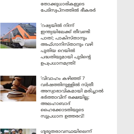
തോക്കുധാരികളുടെ
പേടിസ്വപ്നത്തിൽ ഭീകരർ
‘റഷ്യയിൽ നിന്ന്
ഇന്ത്യയിലേക്ക് തീവണ്ടി
പാത!; പാകിസ്താനും
അഫ്ഗാനിസ്താനും വഴി
പുതിയ റെയിൽ
പദ്ധതിയുമായി പുടിന്റെ
ഉപപ്രധാനമന്ത്രി!
‘വിവാഹം കഴിഞ്ഞ് 7
വർഷത്തിനുള്ളിൽ സ്ത്രീ
അസ്വാഭാവികമായി മരിച്ചാൽ
ഭർത്താവിന് രക്ഷയില്ല;
അലഹാബാദ്
ഹൈക്കോടതിയുടെ
സുപ്രധാന ഉത്തരവ്!
ഗുരുതരാവസ്ഥയിലെന്ന്