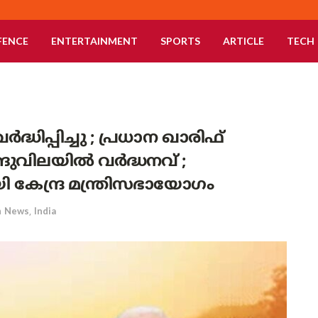
FENCE
ENTERTAINMENT
SPORTS
ARTICLE
TECH
ദ്ധിപ്പിച്ചു ; പ്രധാന ഖാരിഫ്
്ങുവിലയിൽ വർദ്ധനവ് ;
േന്ദ്ര മന്ത്രിസഭായോഗം
n
News
,
India