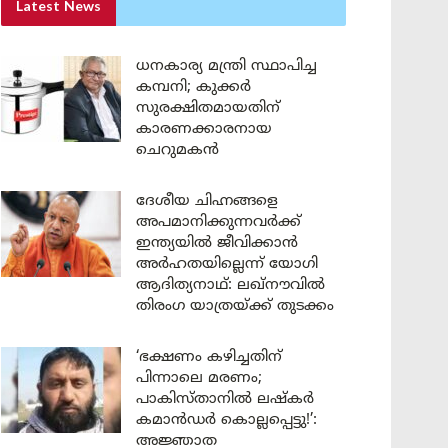
Latest News
ധനകാര്യ മന്ത്രി സ്ഥാപിച്ച
കമ്പനി; കുക്കർ
സുരക്ഷിതമായതിന്
കാരണക്കാരനായ
ചെറുമകൻ
ദേശീയ ചിഹ്നങ്ങളെ
അപമാനിക്കുന്നവർക്ക്
ഇന്ത്യയിൽ ജീവിക്കാൻ
അർഹതയില്ലെന്ന് യോഗി
ആദിത്യനാഥ്: ലഖ്‌നൗവിൽ
തിരംഗ യാത്രയ്ക്ക് തുടക്കം
‘ഭക്ഷണം കഴിച്ചതിന്
പിന്നാലെ മരണം;
പാകിസ്താനിൽ ലഷ്കർ
കമാൻഡർ കൊല്ലപ്പെട്ടു!’:
അജ്ഞാത