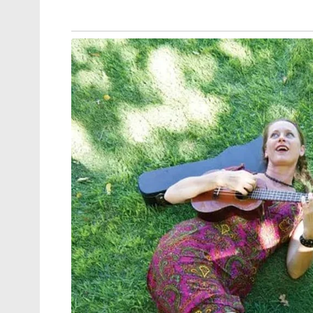
ഷെഹ്ബാസ് ഷെരീഫ് പുറത്തേക്ക്!’:
ആസിം മുനീർ സർവ്വാധികാരിയാകും
നന്ദി എൻ്റെ സുഹൃത്തേ, നമ്മൾ ഒന്നിച്ചു
മുന്നോട്ട്’; മോദിയുമായി ഫോണിൽ
സംസാരിച്ചതിന് പിന്നാലെ
പ്രതികരണവുമായി നെതന്യാഹു!
എന്നിവർക്കെതിരെ ഇസ്‌ലാമിക നിയമപ്രകാരം വ്യഭ
തെളിയിക്കപ്പെട്ടാൽ ഒരു വർഷത്തിലധികം തടവു
Tags:
media
Maldives