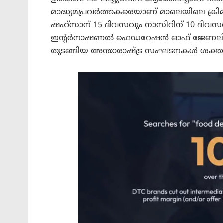
മാദ്ധ്യമപ്രവർത്തകരെയാണ് മാലെയിലെ ക്ര
ഷഹ്‌സാന് 15 ദിവസവും നാസിറിന് 10 ദിവസവു
ഇന്റർനാഷണൽ ഫെഡറേഷൻ ഓഫ് ജേണലിസ്റ്റ്സ് (IFJ
തുടങ്ങിയ അന്താരാഷ്ട്ര സംഘടനകൾ ശക്തമാ