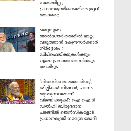
സമയമില്ല ;
പ്രധാനമന്ത്രിക്കെതിരെ ഉദ്ദവ്
താക്കറെ
മെറ്റയുടെ
അൽഗോരിതത്തിൽ മാറ്റം
വരുത്താൻ കേന്ദ്രസർക്കാർ
നിർദ്ദേശം ;
ഡീപ്‌ഫെയ്ക്കുകൾക്കും
വ്യാജ പ്രചാരണങ്ങൾക്കും
തടയിടും
‘വികസിത ഭാരതത്തിന്റെ
ശില്പികൾ നിങ്ങൾ; പഠനം
തുടരുന്നവരാണ്
വിജയിക്കുക!’: ഐ.ഐ.ടി
ഡൽഹി ബിരുദദാന
ചടങ്ങിൽ ജെൻസികളോട്
പ്രധാനമന്ത്രി നരേന്ദ്ര മോദി!