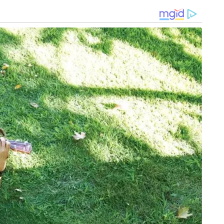
വാദങ്ങൾ നിരത്താനോ സമയം ലഭിച്ചില്ലെന്ന്
ശിക്ഷിക്കപ്പെട്ടവർ പറഞ്ഞു. രാജ്യത്തെ ഏറ്റവും
ശക്തനായ വ്യക്തിയെ ചോദ്യം ചെയ്തതിന്
മാദ്ധ്യമപ്രവർത്തകർ ജയിലിലാകുന്നത് മാലദ്വീപിന്റെ
ജനാധിപത്യ ചരിത്രത്തിൽ ആദ്യമായാണെന്ന് അദാദു
ചൂണ്ടിക്കാട്ടി. ഇതേ സ്ഥാപനത്തിലെ എഡിറ്റർമാരായ
ഹുസൈൻ ഫിയാസ് മൂസ, ഹസൻ മുഹമ്മദ്
ിചാരക്കുറ്റവും ചുമത്തിയിട്ടുണ്ട്. കുറ്റം
ം 80 ചാട്ടവാറടിയും ഇവർക്ക് ലഭിച്ചേക്കാം.