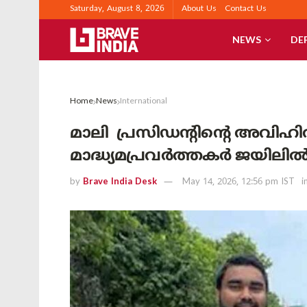
Saturday, August 8, 2026
About Us
Contact Us
NEWS
DE
Home
News
International
മാലി പ്രസിഡന്റിന്റെ അവിഹിത 
മാദ്ധ്യമപ്രവർത്തകർ ജയിലി
by
Brave India Desk
May 14, 2026, 12:56 pm IST
i