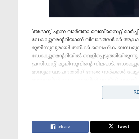
‘അദാദു’ എന്ന വാർത്താ വെബ്സൈറ്റ് മാർച്ച് 
ഡോക്യുമെന്ററിയാണ് വിവാദങ്ങൾക്ക് ആധാരം
മുയിസുവുമായി തനിക്ക് ലൈംഗിക ബന്ധമുണ്ട
ഡോക്യുമെന്ററിയിൽ വെളിപ്പെടുത്തിയിരുന
പ്രസിഡന്റ് മുയിസുവിന്റെ നിലപാട്. ഡോക്യുമ
മാദ്ധ്യമസ്ഥാപനത്തിന് നേരെ സർക്കാർ വേട
മാസത്തിൽ സ്ഥാപനത്തിൽ റെയ്ഡ് നടത്തി 
പിടിച്ചെടുത്തിരുന്നു. പ്രസിഡന്റിനോട് രാത
R
ചോദിച്ചതാണ് ഷഹ്‌സാനെതിരായ പ്രകോപനമെ
Stories you may like
Share
Tweet
‘പാകിസ്താനിൽ വീണ്ടും സൈനിക
അട്ടിമറിക്ക് കളമൊരുങ്ങുന്നു;