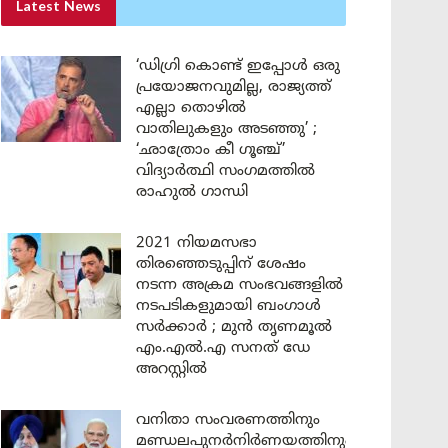
Latest News
‘ഡിഗ്രി കൊണ്ട് ഇപ്പോൾ ഒരു
പ്രയോജനവുമില്ല, രാജ്യത്ത്
എല്ലാ തൊഴിൽ
വാതിലുകളും അടഞ്ഞു’ ;
‘ഛാത്രോം കീ ഗൂഞ്ച്’
വിദ്യാർത്ഥി സംഗമത്തിൽ
രാഹുൽ ഗാന്ധി
2021 നിയമസഭാ
തിരഞ്ഞെടുപ്പിന് ശേഷം
നടന്ന അക്രമ സംഭവങ്ങളിൽ
നടപടികളുമായി ബംഗാൾ
സർക്കാർ ; മുൻ തൃണമൂൽ
എം.എൽ.എ സനത് ഡേ
അറസ്റ്റിൽ
വനിതാ സംവരണത്തിനും
മണ്ഡലപുനർനിർണയത്തിനും