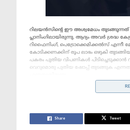
റിലയൻസിന്റെ ഈ അശ്വമേധം തുടങ്ങുന്നത് വെറ
പ്ലാനിംഗിലായിരുന്നു. ആദ്യം അവർ ശ്രദ്ധ കേന
റിഫൈനിംഗ്, പെട്രോക്കെമിക്കൽസ് എന്നീ മ
കോടിക്കണക്കിന് രൂപ ലാഭം ഒഴുകി തുടങ്ങ
പകരം പുതിയ വിപണികൾ പിടിച്ചെടുക്കാൻ റി
വെറുമൊരു പുതിയ ഷോപ്പ് തുടങ്ങുക എന്നതായിരു
എന്നതായിരുന്നു.
R
Stories you may like
ബീറ്റ്‌റൂട്ട് കട്‌ലറ്റും രാജകീയ തലപ്പാവുള്ള
സപ്ലയർമാരും! ഇന്ത്യൻ കോഫി ഹൗസ്
Share
Tweet
ഷാർജയിലെ ക്രിക്കറ്റ് കളിയിൽ നിന്ന്
ജനിച്ച കോഴിക്കോട്ടെ ഷേക്ക്;45 Years of