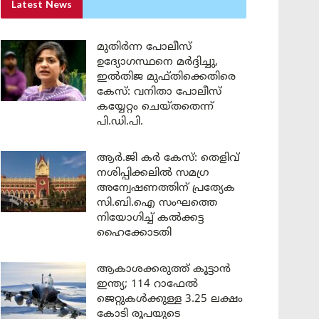
Latest News
മുതിർന്ന പോലീസ്
ഉദ്യോഗസ്ഥനെ മർദ്ദിച്ചു,
ഇൽതിജ മുഫ്തിക്കെതിരെ
കേസ്: വനിതാ പോലീസ്
കയ്യേറ്റം ചെയ്തതെന്ന്
പി.ഡി.പി.
ആർ.ജി കർ കേസ്: തെളിവ്
നശിപ്പിക്കലിൽ സമഗ്ര
അന്വേഷണത്തിന് പ്രത്യേക
സി.ബി.ഐ സംഘത്തെ
നിയോഗിച്ച് കൽക്കട്ട
ഹൈക്കോടതി
ആകാശക്കരുത്ത് കൂട്ടാൻ
ഇന്ത്യ; 114 റാഫേൽ
ജെറ്റുകൾക്കുള്ള 3.25 ലക്ഷം
കോടി രൂപയുടെ