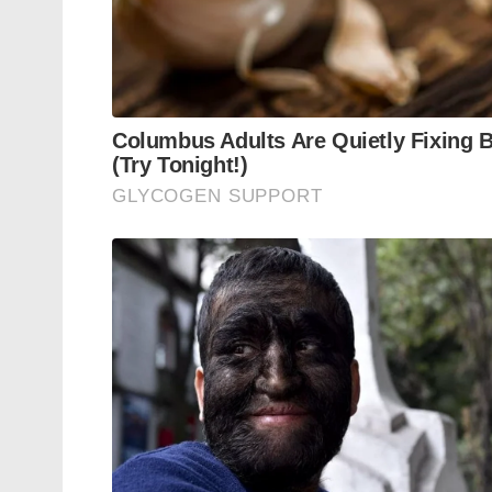
നിങ്ങൾ ഒരു ഉൽപ്പന്നം മാത്രം വിൽക്കാൻ ശ
ഒഴിച്ചുകൂടാനാവാത്ത ഒരു ആവശ്യമായി മാറാൻ ശ
റിലയൻസ് ഇന്ന് ഡാറ്റയും ഭക്ഷണവും വിനോദവ
ഭൂപടം തന്നെ മാറ്റിമറിച്ചിരിക്കുകയാണ്. ഈ സാമ്
ഭാവിയിലേക്കുള്ള യാത്രയിൽ റിലയൻസ് എപ്പ
Tags:
ambani
business