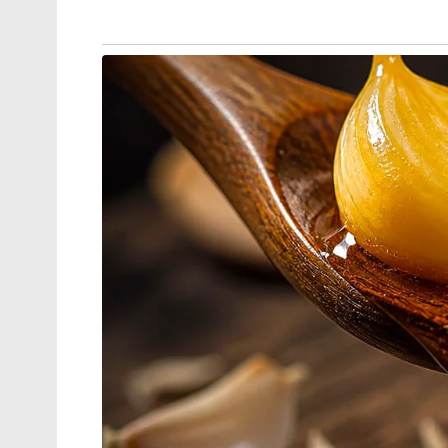
Kalanthans Magic!
വാങ്ങുന്നു, ഒടുവിൽ റിലയൻസിന്റെ തന്നെ പ
അതായത്, ഒരു ഉപഭോക്താവ് എന്ത് ചെയ്ത
ഉണ്ടാകും എന്ന് അവർ ഉറപ്പുവരുത്തി.
എണ്ണ ബിസിനസ്സ് എപ്പോൾ വേണമെങ്കിലും പ്
ഭാവി ഇന്ത്യയുടെ ആവശ്യങ്ങളായ റീട്ടെയിൽ
മേഖലകളിലേക്ക് അതിവേഗം പടർന്നു. എതി
അത്ര കുറഞ്ഞ നിരക്കിൽ സേവനങ്ങൾ നൽകി ഉ
‘അഗ്രസീവ് പ്രൈസിംഗ്’ രീതിയാണ് അവർ പയറ്
വെല്ലുവിളിയായെങ്കിലും സാധാരണക്കാർക്ക്
ഇന്ന് റിലയൻസ് എന്നത് വെറുമൊരു കമ്പനിയല്
നിത്യജീവിതത്തിന്റെ ഭാഗമാണ്. വസ്ത്രം മ
എനർജി വരെ നീളുന്ന ഈ സാമ്രാജ്യം നമ്മെ പഠ