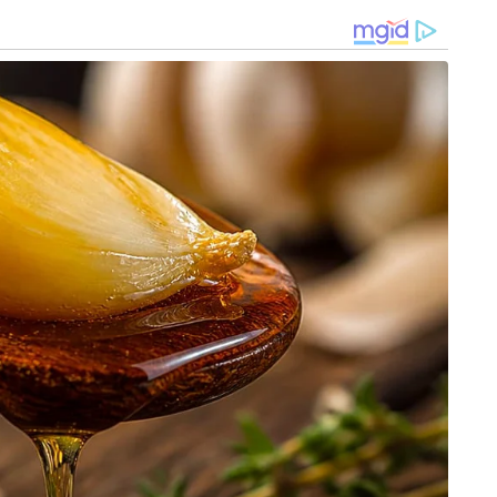
ഉപയോഗിക്കുന്നു, ആ ഇന്റർനെറ്റ് വഴി
റിലയൻസിന്റെ തന്നെ പ്ലാറ്റ്‌ഫോമുകളിൽ സിനിമ
കാണുന്നു, ജിയോ മാർട്ട് വഴി സാധനങ്ങൾ
േയ്‌മെന്റ് സംവിധാനത്തിലൂടെ പണം നൽകുന്നു.
ാലും ആ യാത്രയുടെ എവിടെയെങ്കിലും റിലയൻസ്
രതിസന്ധിയിലാകാം എന്ന് തിരിച്ചറിഞ്ഞ റിലയൻസ്,
, ഡിജിറ്റൽ സർവീസസ്, ഗ്രീൻ എനർജി എന്നീ
രാളികൾക്ക് സ്വപ്നം കാണാൻ പോലുമാകാത്ത
പഭോക്താക്കളെ തങ്ങളിലേക്ക് അടുപ്പിക്കുന്ന
റിയത്. ഇത് മറ്റ് കമ്പനികൾക്ക് വലിയ
 വലിയ ലാഭമായി മാറി.
ല, മറിച്ച് ഓരോ ഇന്ത്യക്കാരന്റെയും
ുതൽ ഇൻഷുറൻസ് വരെ, ഇന്റർനെറ്റ് മുതൽ ക്ലീൻ
ിപ്പിക്കുന്ന ഒരു വലിയ ബിസിനസ്സ് പാഠമുണ്ട്—