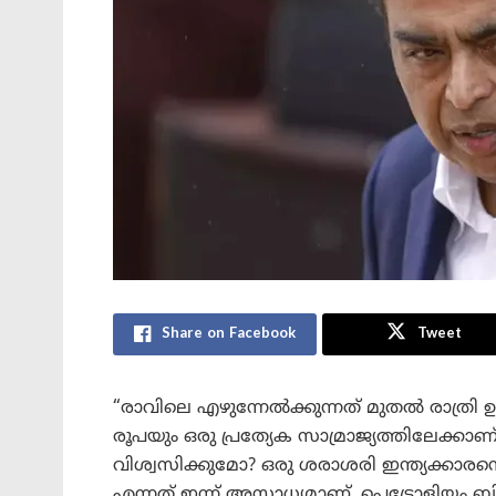
Share on Facebook
Tweet
“രാവിലെ എഴുന്നേൽക്കുന്നത് മുതൽ രാത്രി 
രൂപയും ഒരു പ്രത്യേക സാമ്രാജ്യത്തിലേക്കാ
വിശ്വസിക്കുമോ? ഒരു ശരാശരി ഇന്ത്യക്കാരന
എന്നത് ഇന്ന് അസാധ്യമാണ്. പെട്രോളിയം 