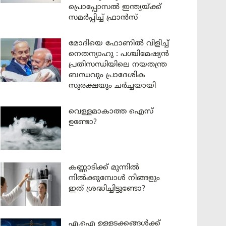
പ്രൊപ്പോസൽ ഇന്ത്യയ്ക്ക്
സമർപ്പിച്ച് ഫ്രാൻസ്
മോദിയെ ഫോണിൽ വിളിച്ച്
നെതന്യാഹു : പശ്ചിമേഷ്യൻ
പ്രതിസന്ധിയിലെ നയതന്ത്ര
ബന്ധവും പ്രാദേശിക
സുരക്ഷയും ചർച്ചയായി
വെള്ളമാകാത്ത ഐസ്
ഉണ്ടോ?
കണ്ണാടിക്ക് മുന്നിൽ
നിൽക്കുമ്പോൾ നിങ്ങളും
ഇത് ശ്രദ്ധിച്ചിട്ടുണ്ടോ?
എ.ഐ ഉള്ളടക്കങ്ങൾക്ക്