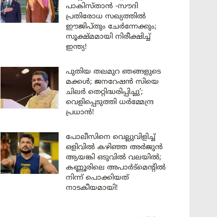
പാകിസ്താൻ -സൗദി
പ്രതിരോധ സഖ്യത്തിൽ
ഈജിപ്തും ചേർന്നേക്കും;
സൂക്ഷ്മമായി നിരീക്ഷിച്ച്
ഇന്ത്യ!
പുതിയ തലമുറ ഞങ്ങളുടെ
മക്കൾ; ജനറേഷൻ സിയെ
ചിലർ തെറ്റിദ്ധരിപ്പിച്ചു’;
വെളിപ്പെടുത്തി ധർമ്മേന്ദ്ര
പ്രധാൻ!
പോലീസിനെ വെല്ലുവിളിച്ച്
ഒളിവിൽ കഴിഞ്ഞ അർജുൻ
ആയങ്കി ഒടുവിൽ വലയിൽ;
കണ്ണൂരിലെ അപാർട്മെന്റിൽ
നിന്ന് പൊക്കിയത്
നാടകീയമായി!