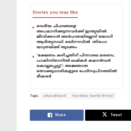
Stories you may like
ദേശീയ ചിഹ്നങ്ങളെ
അപമാനിക്കുന്നവർക്ക് ഇന്ത്യയിൽ
ജീവിക്കാൻ അർഹതയില്ലെന്ന് യോഗി
ആദിത്യനാഥ്: ലഖ്‌നൗവിൽ തിരംഗ
യാത്രയ്ക്ക് തുടക്കം
‘ഭക്ഷണം കഴിച്ചതിന് പിന്നാലെ മരണം;
പാകിസ്താനിൽ ലഷ്കർ കമാൻഡർ
കൊല്ലപ്പെട്ടു!’: അജ്ഞാത
തോക്കുധാരികളുടെ പേടിസ്വപ്നത്തിൽ
ഭീകരർ
Tags:
uttarakhand
haridwar bomb threat
Share
Tweet