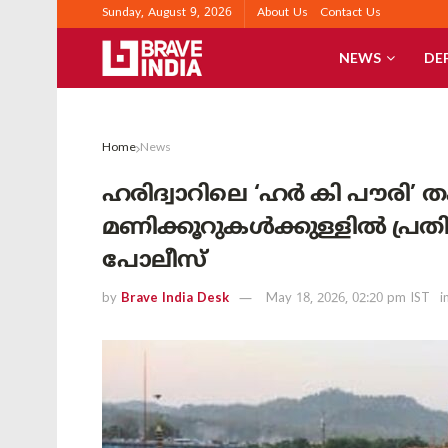
Sunday, August 9, 2026
About Us
Contact Us
NEWS
DE
Home
News
ഹരിദ്വാറിലെ ‘ഹർ കി പൗരി’ 
മണിക്കൂറുകൾക്കുള്ളിൽ പ്രത
പോലീസ്
by
Brave India Desk
May 18, 2026, 02:20 pm IST
i