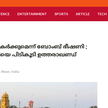
FENCE
ENTERTAINMENT
SPORTS
ARTICLE
TECH
തകർക്കുമെന്ന് ബോംബ് ഭീഷണി ;
ിയെ പിടികൂടി ഉത്തരാഖണ്ഡ്
n
News
,
India