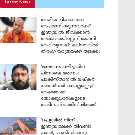
Latest News
ദേശീയ ചിഹ്നങ്ങളെ
അപമാനിക്കുന്നവർക്ക്
ഇന്ത്യയിൽ ജീവിക്കാൻ
അർഹതയില്ലെന്ന് യോഗി
ആദിത്യനാഥ്: ലഖ്‌നൗവിൽ
തിരംഗ യാത്രയ്ക്ക് തുടക്കം
‘ഭക്ഷണം കഴിച്ചതിന്
പിന്നാലെ മരണം;
പാകിസ്താനിൽ ലഷ്കർ
കമാൻഡർ കൊല്ലപ്പെട്ടു!’:
അജ്ഞാത
തോക്കുധാരികളുടെ
പേടിസ്വപ്നത്തിൽ ഭീകരർ
‘റഷ്യയിൽ നിന്ന്
ഇന്ത്യയിലേക്ക് തീവണ്ടി
പാത!; പാകിസ്താനും