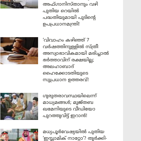
അഫ്ഗാനിസ്താനും വഴി
പുതിയ റെയിൽ
പദ്ധതിയുമായി പുടിന്റെ
ഉപപ്രധാനമന്ത്രി!
‘വിവാഹം കഴിഞ്ഞ് 7
വർഷത്തിനുള്ളിൽ സ്ത്രീ
അസ്വാഭാവികമായി മരിച്ചാൽ
ഭർത്താവിന് രക്ഷയില്ല;
അലഹാബാദ്
ഹൈക്കോടതിയുടെ
സുപ്രധാന ഉത്തരവ്!
ഗുരുതരാവസ്ഥയിലെന്ന്
മാധ്യമങ്ങൾ; മുജ്തബ
ഖമേനിയുടെ വീഡിയോ
പുറത്തുവിട്ട് ഇറാൻ!
മധ്യപൂർവേഷ്യയിൽ പുതിയ
‘ഇസ്ലാമിക് നാറ്റോ’? തുർക്കി-